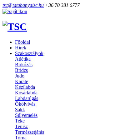
tsc@tatabanyaisc.hu
+36 70 381 6777
Főoldal
Hírek
Szakosztályok
Atlétika
Birkózás
Bridzs
Judo
Karate
Kézilabda
Kosárlabda
Labdarúgás
Ökölvívás
Sakk
Súlyemelés
Teke
Tenisz
Természetjárás
Torna