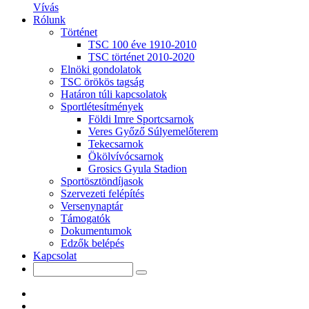
Vívás
Rólunk
Történet
TSC 100 éve 1910-2010
TSC történet 2010-2020
Elnöki gondolatok
TSC örökös tagság
Határon túli kapcsolatok
Sportlétesítmények
Földi Imre Sportcsarnok
Veres Győző Súlyemelőterem
Tekecsarnok
Ökölvívócsarnok
Grosics Gyula Stadion
Sportösztöndíjasok
Szervezeti felépítés
Versenynaptár
Támogatók
Dokumentumok
Edzők belépés
Kapcsolat