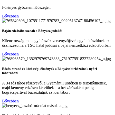
Fölényes győzelem Kőszegen
Bővebben
Baján edzőtáboroznak a Bányász judokái
Kilenc ország mintegy hétszáz versenyzőjével együtt készülnek az
őszi szezonra a TSC fiatal judósai a bajai nemzetközi edzőtáborban
Bővebben
Edzés, strand és közösségi élmények a Bányász birkózóinak nyári
táborában!
A 34 fős tábor résztvevői a Gyémánt Fürdőben is feltöltődhettek,
majd kemény edzésen készültek – a hét zárásaként pedig
bográcspartival búcsúztatják az idei tábort
Bővebben