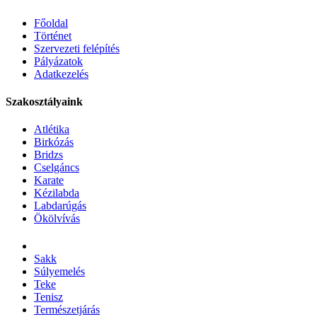
Főoldal
Történet
Szervezeti felépítés
Pályázatok
Adatkezelés
Szakosztályaink
Atlétika
Birkózás
Bridzs
Cselgáncs
Karate
Kézilabda
Labdarúgás
Ökölvívás
Sakk
Súlyemelés
Teke
Tenisz
Természetjárás