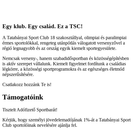
Egy klub. Egy család. Ez a TSC!
A Tatabányai Sport Club 18 szakosztállyal, olimpiai és paralimpiai
érmes sportolókkal, rengeteg utánpótlás válogatott versenyzővel a
régió legnagyobb és az ország egyik kiemelt sportegyesülete.
Nemcsak verseny-, hanem szabadidősportban és közösségépítésben
is aktív szerepet vállalunk. Kiemelt figyelmet fordítunk a családias
légkörre, a közösségi sportprogramokra és az egészséges életmód
népszerűsítésére.
Csatlakozz hozzánk Te is!
Támogatóink
Tisztelt Adófizető Sportbarát!
Kérjük, hogy személyi jövedelemadójának 1%-át a Tatabányai Sport
Club sportolóinak nevelésére ajánlja fel.