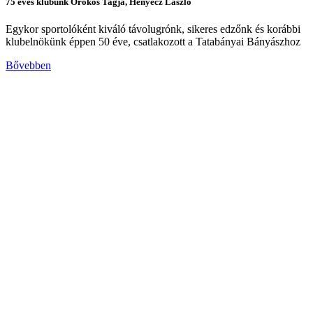
75 éves klubunk Örökös Tagja, Henyecz László
Egykor sportolóként kiváló távolugrónk, sikeres edzőnk és korábbi
klubelnökünk éppen 50 éve, csatlakozott a Tatabányai Bányászhoz
Bővebben