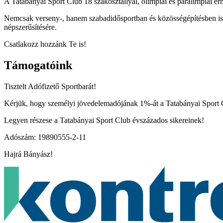
A Tatabányai Sport Club 18 szakosztállyal, olimpiai és paralimpiai ér
Nemcsak verseny-, hanem szabadidősportban és közösségépítésben is ak
népszerűsítésére.
Csatlakozz hozzánk Te is!
Támogatóink
Tisztelt Adófizető Sportbarát!
Kérjük, hogy személyi jövedelemadójának 1%-át a Tatabányai Sport Cl
Legyen részese a Tatabányai Sport Club évszázados sikereinek!
Adószám: 19890555-2-11
Hajrá Bányász!