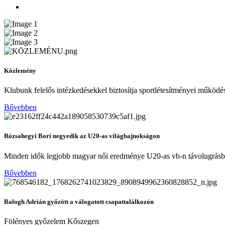
Közlemény
Klubunk felelős intézkedésekkel biztosítja sportlétesítményei működé
Bővebben
Rózsahegyi Bori negyedik az U20-as világbajnokságon
Minden idők legjobb magyar női eredménye U20-as vb-n távolugrás
Bővebben
Balogh Adrián győzött a válogatott csapattalálkozón
Fölényes győzelem Kőszegen