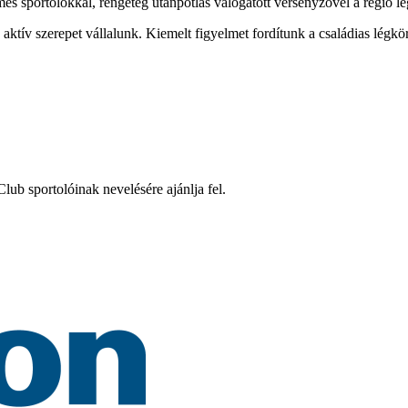
mes sportolókkal, rengeteg utánpótlás válogatott versenyzővel a régió l
tív szerepet vállalunk. Kiemelt figyelmet fordítunk a családias légkö
ub sportolóinak nevelésére ajánlja fel.