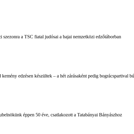
i szezonra a TSC fiatal judósai a bajai nemzetközi edzőtáborban
 kemény edzésen készültek – a hét zárásaként pedig bográcspartival búc
klubelnökünk éppen 50 éve, csatlakozott a Tatabányai Bányászhoz