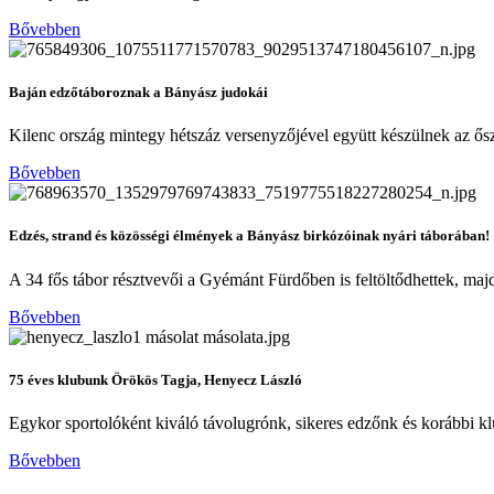
Bővebben
Baján edzőtáboroznak a Bányász judokái
Kilenc ország mintegy hétszáz versenyzőjével együtt készülnek az ősz
Bővebben
Edzés, strand és közösségi élmények a Bányász birkózóinak nyári táborában!
A 34 fős tábor résztvevői a Gyémánt Fürdőben is feltöltődhettek, majd
Bővebben
75 éves klubunk Örökös Tagja, Henyecz László
Egykor sportolóként kiváló távolugrónk, sikeres edzőnk és korábbi 
Bővebben