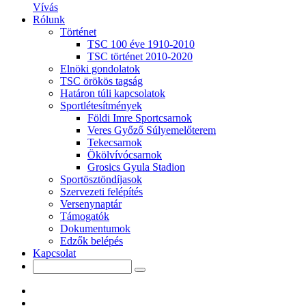
Vívás
Rólunk
Történet
TSC 100 éve 1910-2010
TSC történet 2010-2020
Elnöki gondolatok
TSC örökös tagság
Határon túli kapcsolatok
Sportlétesítmények
Földi Imre Sportcsarnok
Veres Győző Súlyemelőterem
Tekecsarnok
Ökölvívócsarnok
Grosics Gyula Stadion
Sportösztöndíjasok
Szervezeti felépítés
Versenynaptár
Támogatók
Dokumentumok
Edzők belépés
Kapcsolat