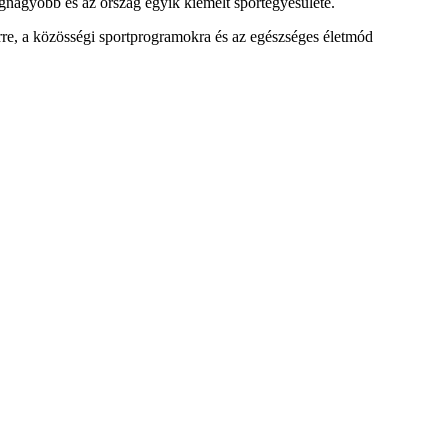
egnagyobb és az ország egyik kiemelt sportegyesülete.
rre, a közösségi sportprogramokra és az egészséges életmód