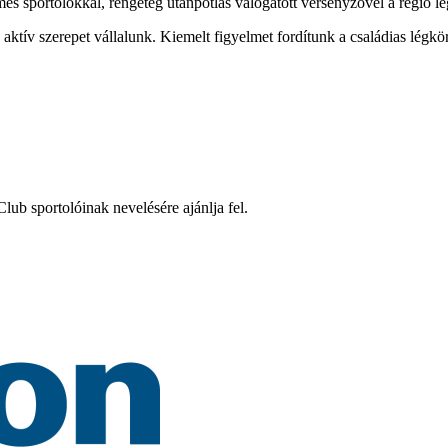
mes sportolókkal, rengeteg utánpótlás válogatott versenyzővel a régió l
tív szerepet vállalunk. Kiemelt figyelmet fordítunk a családias légkö
ub sportolóinak nevelésére ajánlja fel.