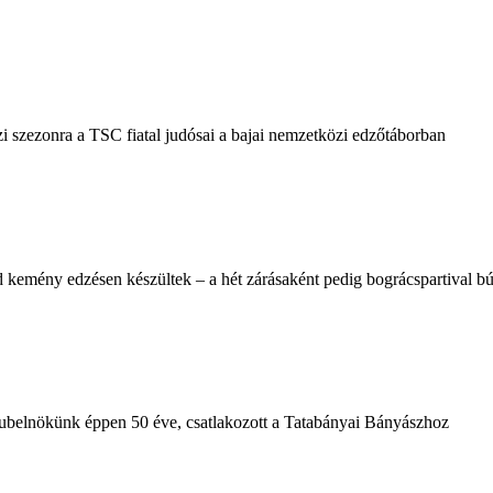
i szezonra a TSC fiatal judósai a bajai nemzetközi edzőtáborban
 kemény edzésen készültek – a hét zárásaként pedig bográcspartival búc
klubelnökünk éppen 50 éve, csatlakozott a Tatabányai Bányászhoz