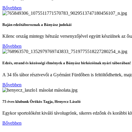
Bővebben
Baján edzőtáboroznak a Bányász judokái
Kilenc ország mintegy hétszáz versenyzőjével együtt készülnek az ősz
Bővebben
Edzés, strand és közösségi élmények a Bányász birkózóinak nyári táborában!
A 34 fős tábor résztvevői a Gyémánt Fürdőben is feltöltődhettek, majd
Bővebben
75 éves klubunk Örökös Tagja, Henyecz László
Egykor sportolóként kiváló távolugrónk, sikeres edzőnk és korábbi 
Bővebben