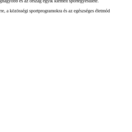
egnagyobb és az ország egyik kiemelt sportegyesülete.
rre, a közösségi sportprogramokra és az egészséges életmód