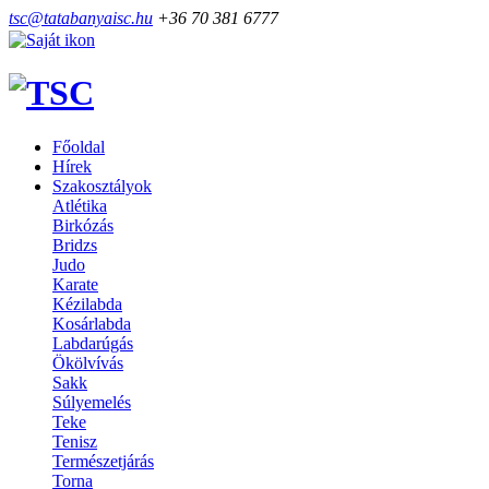
tsc@tatabanyaisc.hu
+36 70 381 6777
Főoldal
Hírek
Szakosztályok
Atlétika
Birkózás
Bridzs
Judo
Karate
Kézilabda
Kosárlabda
Labdarúgás
Ökölvívás
Sakk
Súlyemelés
Teke
Tenisz
Természetjárás
Torna