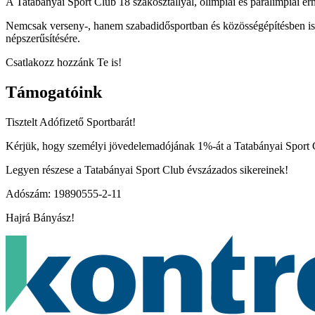
A Tatabányai Sport Club 18 szakosztállyal, olimpiai és paralimpiai ér
Nemcsak verseny-, hanem szabadidősportban és közösségépítésben is ak
népszerűsítésére.
Csatlakozz hozzánk Te is!
Támogatóink
Tisztelt Adófizető Sportbarát!
Kérjük, hogy személyi jövedelemadójának 1%-át a Tatabányai Sport Cl
Legyen részese a Tatabányai Sport Club évszázados sikereinek!
Adószám: 19890555-2-11
Hajrá Bányász!