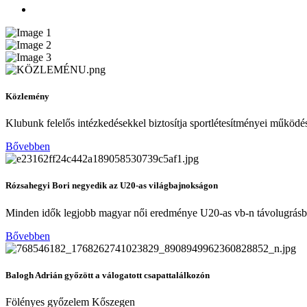
Közlemény
Klubunk felelős intézkedésekkel biztosítja sportlétesítményei működé
Bővebben
Rózsahegyi Bori negyedik az U20-as világbajnokságon
Minden idők legjobb magyar női eredménye U20-as vb-n távolugrás
Bővebben
Balogh Adrián győzött a válogatott csapattalálkozón
Fölényes győzelem Kőszegen