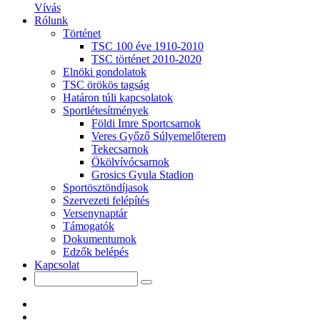
Vívás
Rólunk
Történet
TSC 100 éve 1910-2010
TSC történet 2010-2020
Elnöki gondolatok
TSC örökös tagság
Határon túli kapcsolatok
Sportlétesítmények
Földi Imre Sportcsarnok
Veres Győző Súlyemelőterem
Tekecsarnok
Ökölvívócsarnok
Grosics Gyula Stadion
Sportösztöndíjasok
Szervezeti felépítés
Versenynaptár
Támogatók
Dokumentumok
Edzők belépés
Kapcsolat