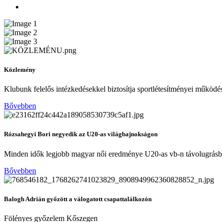
Közlemény
Klubunk felelős intézkedésekkel biztosítja sportlétesítményei működé
Bővebben
Rózsahegyi Bori negyedik az U20-as világbajnokságon
Minden idők legjobb magyar női eredménye U20-as vb-n távolugrás
Bővebben
Balogh Adrián győzött a válogatott csapattalálkozón
Fölényes győzelem Kőszegen