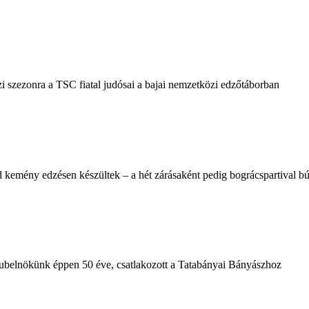
i szezonra a TSC fiatal judósai a bajai nemzetközi edzőtáborban
 kemény edzésen készültek – a hét zárásaként pedig bográcspartival búc
klubelnökünk éppen 50 éve, csatlakozott a Tatabányai Bányászhoz