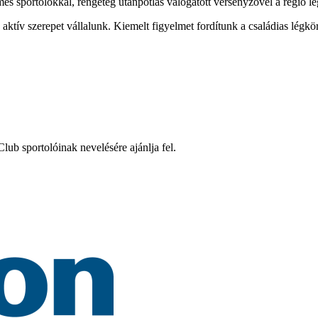
mes sportolókkal, rengeteg utánpótlás válogatott versenyzővel a régió l
tív szerepet vállalunk. Kiemelt figyelmet fordítunk a családias légkö
ub sportolóinak nevelésére ajánlja fel.