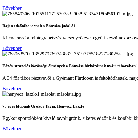
Bővebben
Baján edzőtáboroznak a Bányász judokái
Kilenc ország mintegy hétszáz versenyzőjével együtt készülnek az ősz
Bővebben
Edzés, strand és közösségi élmények a Bányász birkózóinak nyári táborában!
A 34 fős tábor résztvevői a Gyémánt Fürdőben is feltöltődhettek, majd
Bővebben
75 éves klubunk Örökös Tagja, Henyecz László
Egykor sportolóként kiváló távolugrónk, sikeres edzőnk és korábbi 
Bővebben