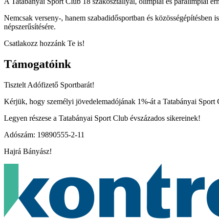
A Tatabányai Sport Club 18 szakosztállyal, olimpiai és paralimpiai ér
Nemcsak verseny-, hanem szabadidősportban és közösségépítésben is ak
népszerűsítésére.
Csatlakozz hozzánk Te is!
Támogatóink
Tisztelt Adófizető Sportbarát!
Kérjük, hogy személyi jövedelemadójának 1%-át a Tatabányai Sport Cl
Legyen részese a Tatabányai Sport Club évszázados sikereinek!
Adószám: 19890555-2-11
Hajrá Bányász!