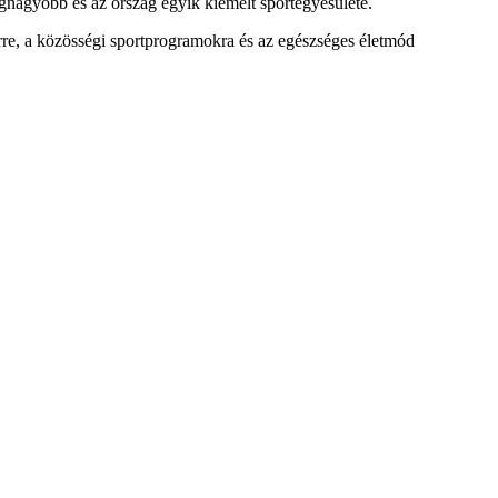
egnagyobb és az ország egyik kiemelt sportegyesülete.
rre, a közösségi sportprogramokra és az egészséges életmód