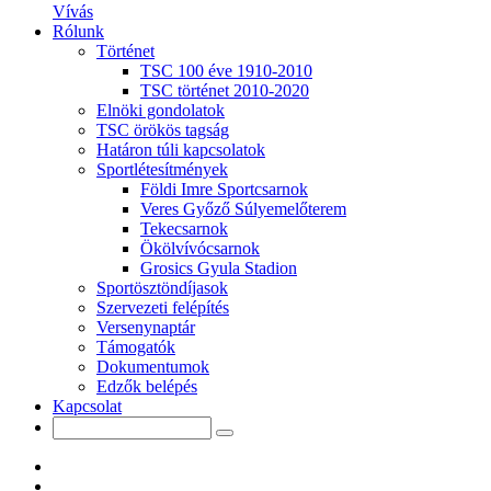
Vívás
Rólunk
Történet
TSC 100 éve 1910-2010
TSC történet 2010-2020
Elnöki gondolatok
TSC örökös tagság
Határon túli kapcsolatok
Sportlétesítmények
Földi Imre Sportcsarnok
Veres Győző Súlyemelőterem
Tekecsarnok
Ökölvívócsarnok
Grosics Gyula Stadion
Sportösztöndíjasok
Szervezeti felépítés
Versenynaptár
Támogatók
Dokumentumok
Edzők belépés
Kapcsolat