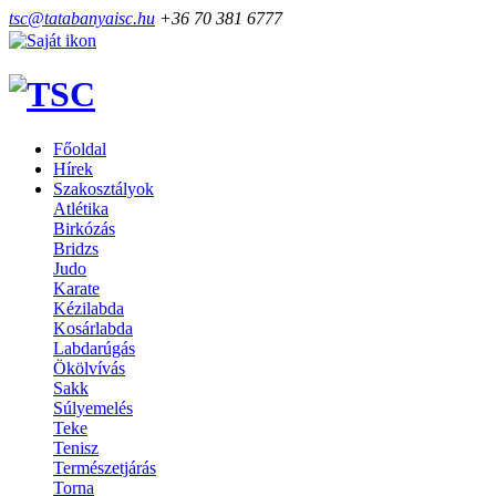
tsc@tatabanyaisc.hu
+36 70 381 6777
Főoldal
Hírek
Szakosztályok
Atlétika
Birkózás
Bridzs
Judo
Karate
Kézilabda
Kosárlabda
Labdarúgás
Ökölvívás
Sakk
Súlyemelés
Teke
Tenisz
Természetjárás
Torna