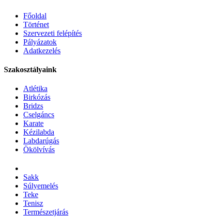
Főoldal
Történet
Szervezeti felépítés
Pályázatok
Adatkezelés
Szakosztályaink
Atlétika
Birkózás
Bridzs
Cselgáncs
Karate
Kézilabda
Labdarúgás
Ökölvívás
Sakk
Súlyemelés
Teke
Tenisz
Természetjárás