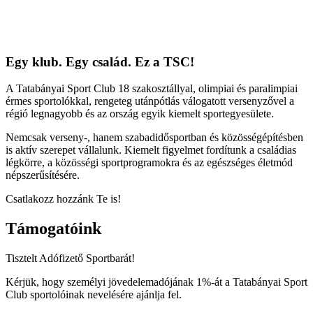
Egy klub. Egy család. Ez a TSC!
A Tatabányai Sport Club 18 szakosztállyal, olimpiai és paralimpiai
érmes sportolókkal, rengeteg utánpótlás válogatott versenyzővel a
régió legnagyobb és az ország egyik kiemelt sportegyesülete.
Nemcsak verseny-, hanem szabadidősportban és közösségépítésben
is aktív szerepet vállalunk. Kiemelt figyelmet fordítunk a családias
légkörre, a közösségi sportprogramokra és az egészséges életmód
népszerűsítésére.
Csatlakozz hozzánk Te is!
Támogatóink
Tisztelt Adófizető Sportbarát!
Kérjük, hogy személyi jövedelemadójának 1%-át a Tatabányai Sport
Club sportolóinak nevelésére ajánlja fel.