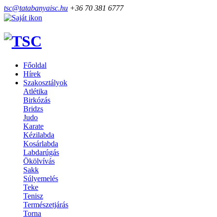
tsc@tatabanyaisc.hu
+36 70 381 6777
Főoldal
Hírek
Szakosztályok
Atlétika
Birkózás
Bridzs
Judo
Karate
Kézilabda
Kosárlabda
Labdarúgás
Ökölvívás
Sakk
Súlyemelés
Teke
Tenisz
Természetjárás
Torna