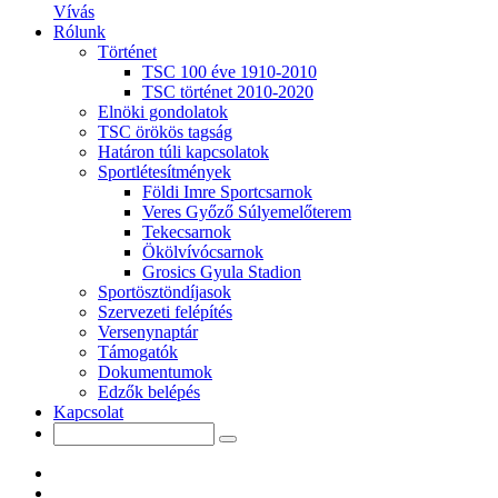
Vívás
Rólunk
Történet
TSC 100 éve 1910-2010
TSC történet 2010-2020
Elnöki gondolatok
TSC örökös tagság
Határon túli kapcsolatok
Sportlétesítmények
Földi Imre Sportcsarnok
Veres Győző Súlyemelőterem
Tekecsarnok
Ökölvívócsarnok
Grosics Gyula Stadion
Sportösztöndíjasok
Szervezeti felépítés
Versenynaptár
Támogatók
Dokumentumok
Edzők belépés
Kapcsolat