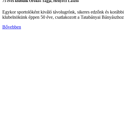
75 éves klubunk Örökös Tagja, Henyecz László
Egykor sportolóként kiváló távolugrónk, sikeres edzőnk és korábbi
klubelnökünk éppen 50 éve, csatlakozott a Tatabányai Bányászhoz
Bővebben