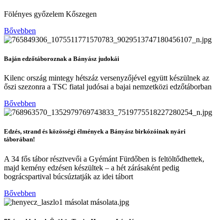
Fölényes győzelem Kőszegen
Bővebben
Baján edzőtáboroznak a Bányász judokái
Kilenc ország mintegy hétszáz versenyzőjével együtt készülnek az
őszi szezonra a TSC fiatal judósai a bajai nemzetközi edzőtáborban
Bővebben
Edzés, strand és közösségi élmények a Bányász birkózóinak nyári
táborában!
A 34 fős tábor résztvevői a Gyémánt Fürdőben is feltöltődhettek,
majd kemény edzésen készültek – a hét zárásaként pedig
bográcspartival búcsúztatják az idei tábort
Bővebben