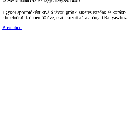
75 éves klubunk Örökös Tagja, Henyecz László
Egykor sportolóként kiváló távolugrónk, sikeres edzőnk és korábbi
klubelnökünk éppen 50 éve, csatlakozott a Tatabányai Bányászhoz
Bővebben