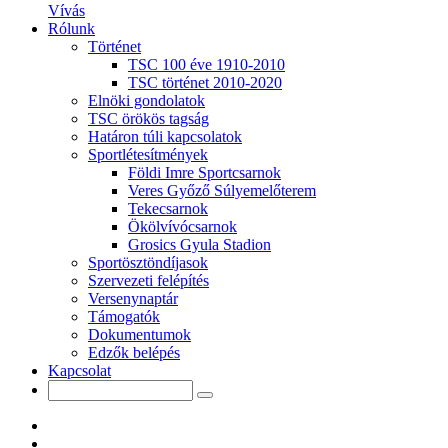
Vívás
Rólunk
Történet
TSC 100 éve 1910-2010
TSC történet 2010-2020
Elnöki gondolatok
TSC örökös tagság
Határon túli kapcsolatok
Sportlétesítmények
Földi Imre Sportcsarnok
Veres Győző Súlyemelőterem
Tekecsarnok
Ökölvívócsarnok
Grosics Gyula Stadion
Sportösztöndíjasok
Szervezeti felépítés
Versenynaptár
Támogatók
Dokumentumok
Edzők belépés
Kapcsolat