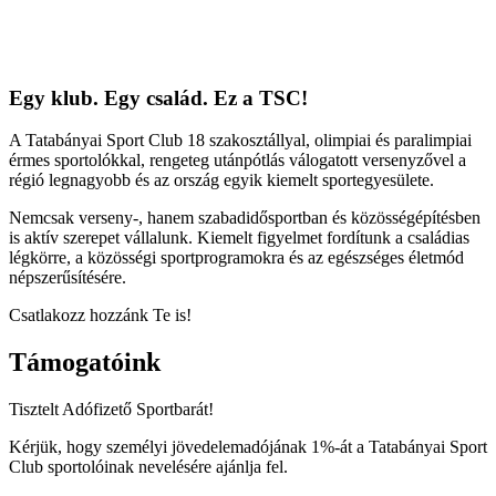
Egy klub. Egy család. Ez a TSC!
A Tatabányai Sport Club 18 szakosztállyal, olimpiai és paralimpiai
érmes sportolókkal, rengeteg utánpótlás válogatott versenyzővel a
régió legnagyobb és az ország egyik kiemelt sportegyesülete.
Nemcsak verseny-, hanem szabadidősportban és közösségépítésben
is aktív szerepet vállalunk. Kiemelt figyelmet fordítunk a családias
légkörre, a közösségi sportprogramokra és az egészséges életmód
népszerűsítésére.
Csatlakozz hozzánk Te is!
Támogatóink
Tisztelt Adófizető Sportbarát!
Kérjük, hogy személyi jövedelemadójának 1%-át a Tatabányai Sport
Club sportolóinak nevelésére ajánlja fel.