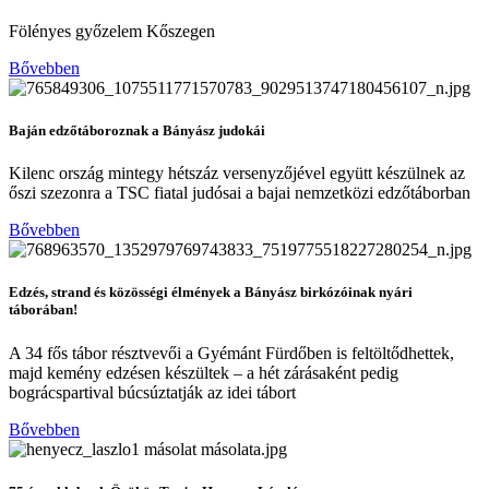
Fölényes győzelem Kőszegen
Bővebben
Baján edzőtáboroznak a Bányász judokái
Kilenc ország mintegy hétszáz versenyzőjével együtt készülnek az
őszi szezonra a TSC fiatal judósai a bajai nemzetközi edzőtáborban
Bővebben
Edzés, strand és közösségi élmények a Bányász birkózóinak nyári
táborában!
A 34 fős tábor résztvevői a Gyémánt Fürdőben is feltöltődhettek,
majd kemény edzésen készültek – a hét zárásaként pedig
bográcspartival búcsúztatják az idei tábort
Bővebben