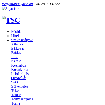
tsc@tatabanyaisc.hu
+36 70 381 6777
Főoldal
Hírek
Szakosztályok
Atlétika
Birkózás
Bridzs
Judo
Karate
Kézilabda
Kosárlabda
Labdarúgás
Ökölvívás
Sakk
Súlyemelés
Teke
Tenisz
Természetjárás
Torna