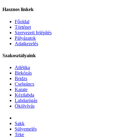
Hasznos linkek
Főoldal
Történet
Szervezeti felépítés
Pályázatok
Adatkezelés
Szakosztályaink
Atlétika
Birkózás
Bridzs
Cselgáncs
Karate
Kézilabda
Labdarúgás
Ökölvívás
Sakk
Súlyemelés
Teke