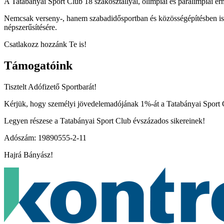
A Tatabányai Sport Club 18 szakosztállyal, olimpiai és paralimpiai ér
Nemcsak verseny-, hanem szabadidősportban és közösségépítésben is ak
népszerűsítésére.
Csatlakozz hozzánk Te is!
Támogatóink
Tisztelt Adófizető Sportbarát!
Kérjük, hogy személyi jövedelemadójának 1%-át a Tatabányai Sport Cl
Legyen részese a Tatabányai Sport Club évszázados sikereinek!
Adószám: 19890555-2-11
Hajrá Bányász!