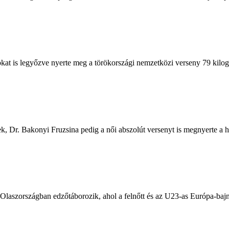
sokat is legyőzve nyerte meg a törökországi nemzetközi verseny 79 kilo
, Dr. Bakonyi Fruzsina pedig a női abszolút versenyt is megnyerte a
Olaszországban edzőtáborozik, ahol a felnőtt és az U23-as Európa-baj