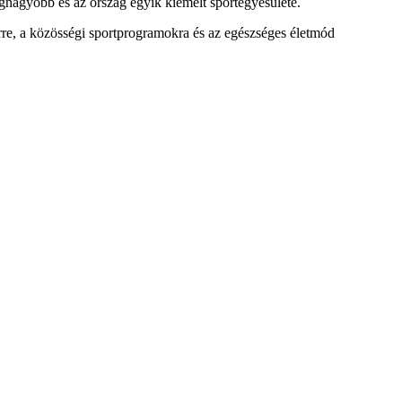
egnagyobb és az ország egyik kiemelt sportegyesülete.
rre, a közösségi sportprogramokra és az egészséges életmód