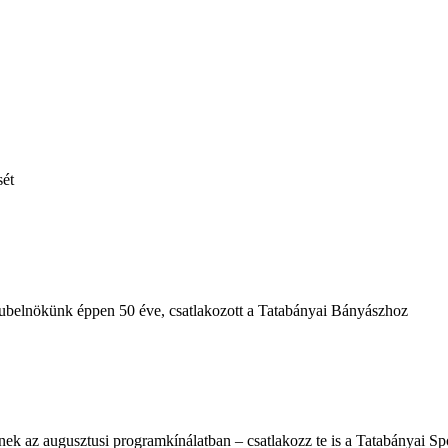
sét
klubelnökünk éppen 50 éve, csatlakozott a Tatabányai Bányászhoz
nek az augusztusi programkínálatban – csatlakozz te is a Tatabányai Sp