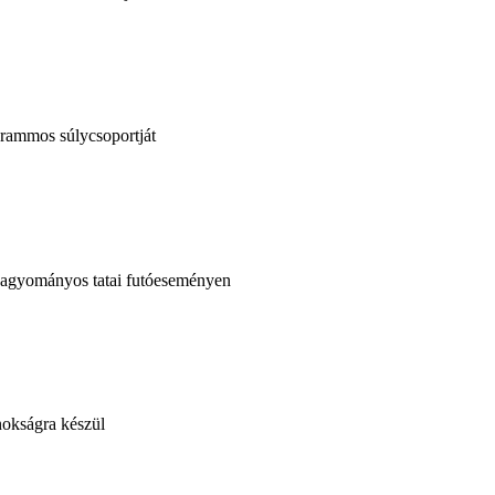
grammos súlycsoportját
 hagyományos tatai futóeseményen
nokságra készül