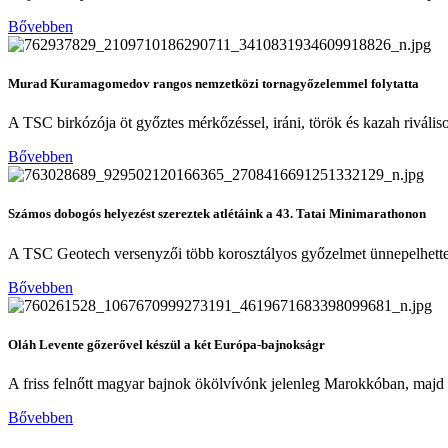
Bővebben
Murad Kuramagomedov rangos nemzetközi tornagyőzelemmel folytatta
A TSC birkózója öt győztes mérkőzéssel, iráni, török és kazah riváli
Bővebben
Számos dobogós helyezést szereztek atlétáink a 43. Tatai Minimarathonon
A TSC Geotech versenyzői több korosztályos győzelmet ünnepelhettek
Bővebben
Oláh Levente gőzerővel készül a két Európa-bajnokságr
A friss felnőtt magyar bajnok ökölvívónk jelenleg Marokkóban, majd 
Bővebben