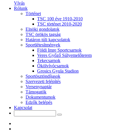
Vívás
Rólunk
Történet
TSC 100 éve 1910-2010
TSC történet 2010-2020
Elnöki gondolatok
TSC örökös tagság
Határon túli kapcsolatok
Sportlétesítmények
Földi Imre Sportcsarnok
Veres Győző Súlyemelőterem
Tekecsarnok
Ökölvívócsarnok
Grosics Gyula Stadion
Sportösztöndíjasok
Szervezeti felépítés
Versenynaptár
Támogatók
Dokumentumok
Edzők belépés
Kapcsolat