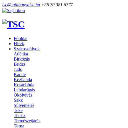
tsc@tatabanyaisc.hu
+36 70 381 6777
Főoldal
Hírek
Szakosztályok
Atlétika
Birkózás
Bridzs
Judo
Karate
Kézilabda
Kosárlabda
Labdarúgás
Ökölvívás
Sakk
Súlyemelés
Teke
Tenisz
Természetjárás
Torna