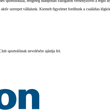
mes sportolókkal, rengeteg utánpótlás válogatott versenyzővel a régió l
tív szerepet vállalunk. Kiemelt figyelmet fordítunk a családias légkö
ub sportolóinak nevelésére ajánlja fel.