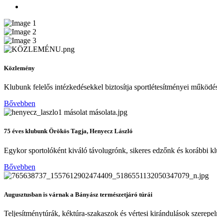
Közlemény
Klubunk felelős intézkedésekkel biztosítja sportlétesítményei működé
Bővebben
75 éves klubunk Örökös Tagja, Henyecz László
Egykor sportolóként kiváló távolugrónk, sikeres edzőnk és korábbi 
Bővebben
Augusztusban is várnak a Bányász természetjáró túrái
Teljesítménytúrák, kéktúra-szakaszok és vértesi kirándulások szerepel