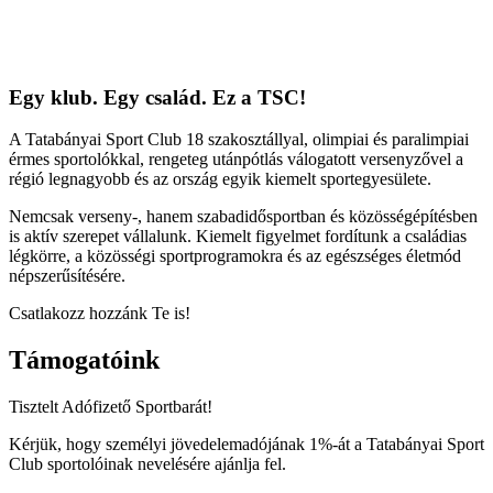
Egy klub. Egy család. Ez a TSC!
A Tatabányai Sport Club 18 szakosztállyal, olimpiai és paralimpiai
érmes sportolókkal, rengeteg utánpótlás válogatott versenyzővel a
régió legnagyobb és az ország egyik kiemelt sportegyesülete.
Nemcsak verseny-, hanem szabadidősportban és közösségépítésben
is aktív szerepet vállalunk. Kiemelt figyelmet fordítunk a családias
légkörre, a közösségi sportprogramokra és az egészséges életmód
népszerűsítésére.
Csatlakozz hozzánk Te is!
Támogatóink
Tisztelt Adófizető Sportbarát!
Kérjük, hogy személyi jövedelemadójának 1%-át a Tatabányai Sport
Club sportolóinak nevelésére ajánlja fel.