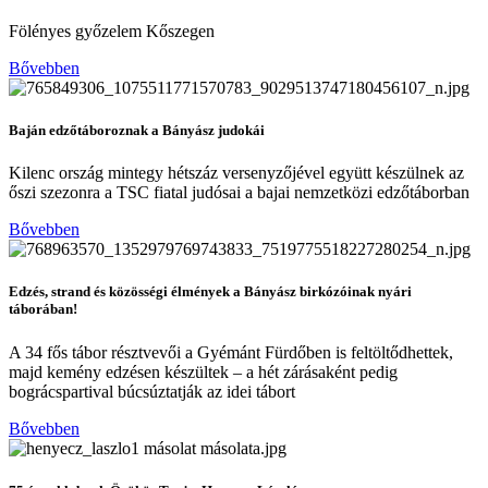
Fölényes győzelem Kőszegen
Bővebben
Baján edzőtáboroznak a Bányász judokái
Kilenc ország mintegy hétszáz versenyzőjével együtt készülnek az
őszi szezonra a TSC fiatal judósai a bajai nemzetközi edzőtáborban
Bővebben
Edzés, strand és közösségi élmények a Bányász birkózóinak nyári
táborában!
A 34 fős tábor résztvevői a Gyémánt Fürdőben is feltöltődhettek,
majd kemény edzésen készültek – a hét zárásaként pedig
bográcspartival búcsúztatják az idei tábort
Bővebben