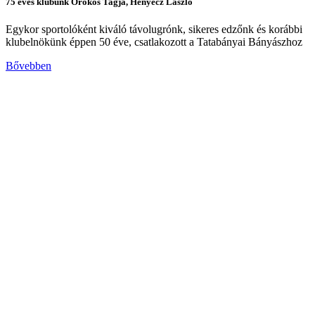
75 éves klubunk Örökös Tagja, Henyecz László
Egykor sportolóként kiváló távolugrónk, sikeres edzőnk és korábbi
klubelnökünk éppen 50 éve, csatlakozott a Tatabányai Bányászhoz
Bővebben