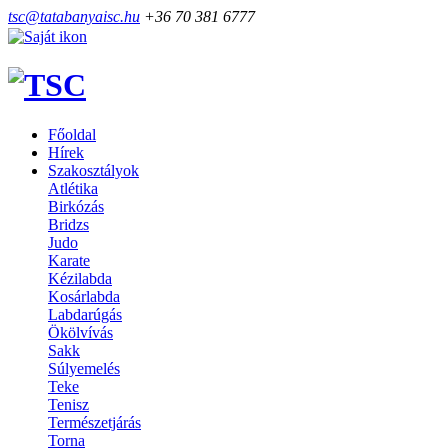
tsc@tatabanyaisc.hu
+36 70 381 6777
Főoldal
Hírek
Szakosztályok
Atlétika
Birkózás
Bridzs
Judo
Karate
Kézilabda
Kosárlabda
Labdarúgás
Ökölvívás
Sakk
Súlyemelés
Teke
Tenisz
Természetjárás
Torna