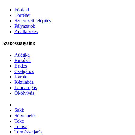
Főoldal
Történet
Szervezeti felépítés
Pályázatok
Adatkezelés
Szakosztályaink
Atlétika
Birkózás
Bridzs
Cselgáncs
Karate
Kézilabda
Labdarúgás
Ökölvívás
Sakk
Súlyemelés
Teke
Tenisz
Természetjárás