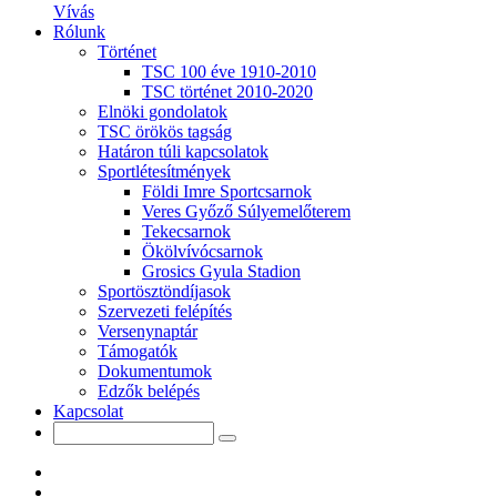
Vívás
Rólunk
Történet
TSC 100 éve 1910-2010
TSC történet 2010-2020
Elnöki gondolatok
TSC örökös tagság
Határon túli kapcsolatok
Sportlétesítmények
Földi Imre Sportcsarnok
Veres Győző Súlyemelőterem
Tekecsarnok
Ökölvívócsarnok
Grosics Gyula Stadion
Sportösztöndíjasok
Szervezeti felépítés
Versenynaptár
Támogatók
Dokumentumok
Edzők belépés
Kapcsolat