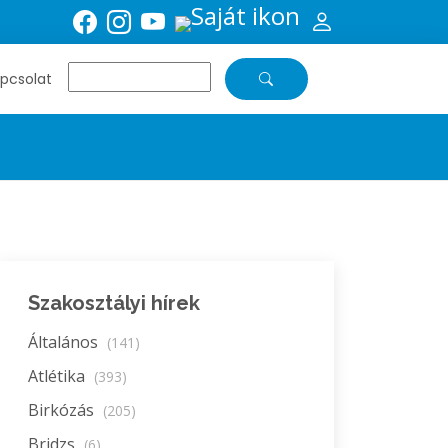
pcsolat
Szakosztályi hírek
Általános
(141)
Atlétika
(393)
Birkózás
(205)
Bridzs
(6)