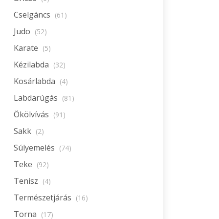
Cselgáncs
(61)
Judo
(52)
Karate
(5)
Kézilabda
(32)
Kosárlabda
(4)
Labdarúgás
(81)
Ökölvívás
(91)
Sakk
(2)
Súlyemelés
(74)
Teke
(92)
Tenisz
(4)
Természetjárás
(16)
Torna
(17)