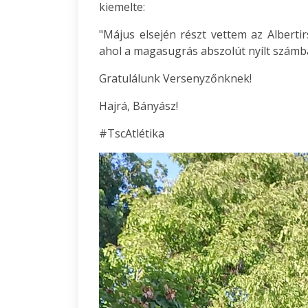
kiemelte:
"Május elsején részt vettem az Alberti
ahol a magasugrás abszolút nyílt számb
Gratulálunk Versenyzőnknek!
Hajrá, Bányász!
#TscAtlétika