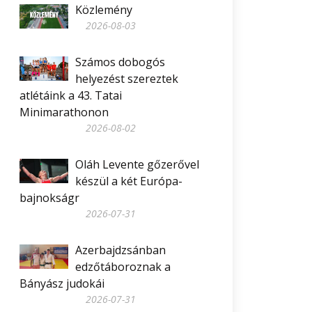
Közlemény
2026-08-03
Számos dobogós
helyezést szereztek
atlétáink a 43. Tatai
Minimarathonon
2026-08-02
Oláh Levente gőzerővel
készül a két Európa-
bajnokságr
2026-07-31
Azerbajdzsánban
edzőtáboroznak a
Bányász judokái
2026-07-31