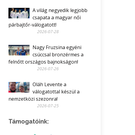
A világ negyedik legjobb
csapata a magyar női
párbajtőr-válogatott!
2026-07-28
Nagy Fruzsina egyéni
csúccsal bronzérmes a
felnőtt országos bajnokságon!
2026-07-26
Oláh Levente a
válogatottal készül a
nemzetközi szezonra!
2026-07-25
Támogatóink: