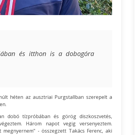
riában és itthon is a dobogóra
últ héten az ausztriai Purgstallban szerepelt a
en.
an dobó tízpróbában és görög diszkoszvetés,
végeztem. Három napot vegig versenyeztem.
t megnyernem" - összegzett Takács Ferenc, aki