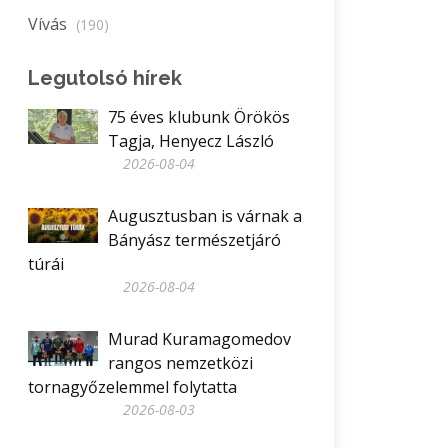
Vívás
(190)
Legutolsó hírek
75 éves klubunk Örökös
Tagja, Henyecz László
2026-08-04
Augusztusban is várnak a
Bányász természetjáró
túrái
2026-08-04
Murad Kuramagomedov
rangos nemzetközi
tornagyőzelemmel folytatta
2026-08-03