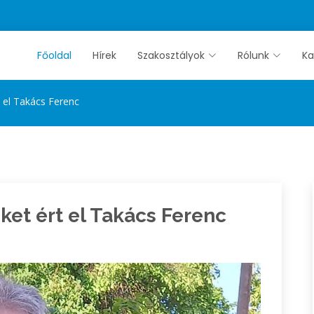
Főoldal
Hírek
Szakosztályok
Rólunk
Ka
 el Takács Ferenc
et ért el Takács Ferenc