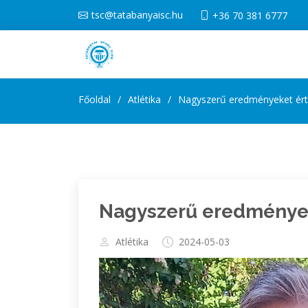
tsc@tatabanyaisc.hu
+36 70 381 6777
Főoldal
Atlétika
Nagyszerű eredményeket ért
Nagyszerű eredmények
Atlétika
2024-05-03