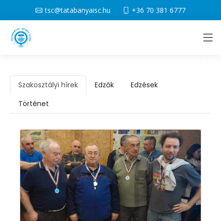
tsc@tatabanyaisc.hu
+36 70 381 6777
Szakosztályi hírek
Edzők
Edzések
Történet