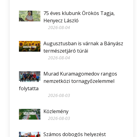
75 éves klubunk Örökös Tagja,
Henyecz László
2026-08-04
Augusztusban is várnak a Bányász
természetjáró túrái
2026-08-04
Murad Kuramagomedov rangos
nemzetközi tornagyőzelemmel
folytatta
2026-08-03
Közlemény
2026-08-03
Számos dobogós helyezést