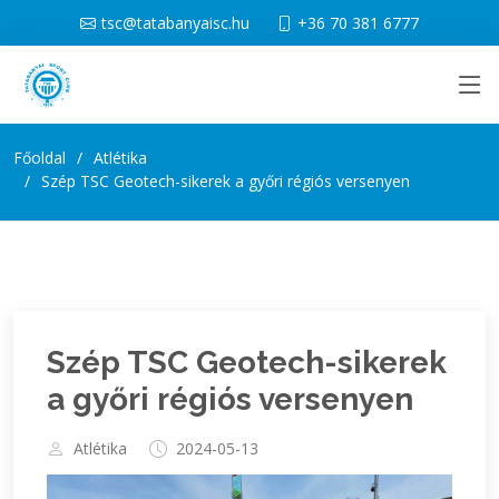
tsc@tatabanyaisc.hu
+36 70 381 6777
Főoldal
Atlétika
Szép TSC Geotech-sikerek a győri régiós versenyen
Szép TSC Geotech-sikerek
a győri régiós versenyen
Atlétika
2024-05-13