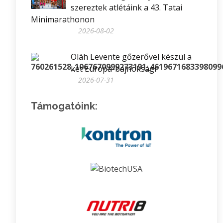
szereztek atlétáink a 43. Tatai
Minimarathonon
2026-08-02
Oláh Levente gőzerővel készül a
két Európa-bajnokságr
2026-07-31
Támogatóink: