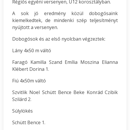
Régiós egyéni versenyen, U12 korosztályban.
A sok jó eredmény közül dobogósaink
kiemelkedtek, de mindenki szép teljesítményt
nyújtott a versenyen.
Dobogósok és az első nyolcban végzeztek:
Lány 4x50 m váltó
Faragó Kamilla Szand Emília Moszina Elianna
Klébert Dorina 1.
Fiú 4x50m váltó
Szvitlik Noel Schütt Bence Beke Konrád Czibik
Szilárd 2.
Súlylökés
Schütt Bence 1.