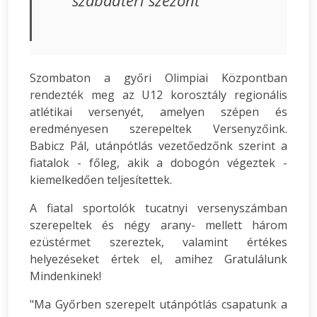
szabadtéri szezont
Szombaton a győri Olimpiai Központban
rendezték meg az U12 korosztály regionális
atlétikai versenyét, amelyen szépen és
eredményesen szerepeltek Versenyzőink.
Babicz Pál, utánpótlás vezetőedzőnk szerint a
fiatalok - főleg, akik a dobogón végeztek -
kiemelkedően teljesítettek.
A fiatal sportolók tucatnyi versenyszámban
szerepeltek és négy arany- mellett három
ezüstérmet szereztek, valamint értékes
helyezéseket értek el, amihez Gratulálunk
Mindenkinek!
"Ma Győrben szerepelt utánpótlás csapatunk a