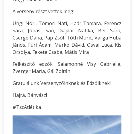
A verseny részt vettek még:
Ungi Nóri, Tömöri Nati, Haár Tamara, Ferencz
Sára, Jónási Saci, Gajdár Natika, Ber Sára,
Cserge Dana, Pap Zsófi,Tóth Móric, Varga Huba
János, Füri Ádám, Markó Dávid, Osvai Luca, Kis
Orsolya, Fekete Csaba, Mátis Mira
Felkészítő edzők: Salamonné Visy Gabriella,
Zverger Mária, Gál Zoltán
Gratulálunk Versenyzőinknek és Edzőiknek!
Hajrá, Bányász!
#TscAtlétika