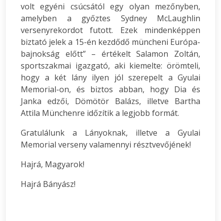
volt egyéni csúcsától egy olyan mezőnyben,
amelyben a győztes Sydney McLaughlin
versenyrekordot futott. Ezek mindenképpen
biztató jelek a 15-én kezdődő müncheni Európa-
bajnokság előtt” – értékelt Salamon Zoltán,
sportszakmai igazgató, aki kiemelte: örömteli,
hogy a két lány ilyen jól szerepelt a Gyulai
Memorial-on, és biztos abban, hogy Dia és
Janka edzői, Dömötör Balázs, illetve Bartha
Attila Münchenre időzítik a legjobb formát.
Gratulálunk a Lányoknak, illetve a Gyulai
Memorial verseny valamennyi résztvevőjének!
Hajrá, Magyarok!
Hajrá Bányász!