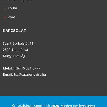
Torna
Vívás
KAPCSOLAT
Szent Borbála út 11.
2800 Tatabánya
Magyarország
Mobil:
+36 70 381 6777
Email:
tsc@tatabanyaisc.hu
© Tatabányai Sport Club
2026
. Minden jog fenntartva