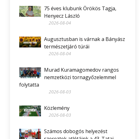
75 éves klubunk Örökös Tagja,
Henyecz László
2026-08-04
Augusztusban is várnak a Bányász
természetjáró túrái
2026-08-04
Murad Kuramagomedov rangos
nemzetközi tornagyőzelemmel
folytatta
2026-08-03
Közlemény
2026-08-03
Számos dobogós helyezést
szereztek atlétáink a 43. Tatai