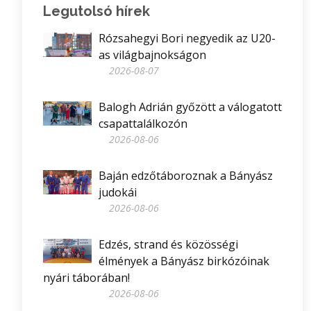
Legutolsó hírek
Rózsahegyi Bori negyedik az U20-
as világbajnokságon
2026-08-07
Balogh Adrián győzött a válogatott
csapattalálkozón
2026-08-06
Baján edzőtáboroznak a Bányász
judokái
2026-08-06
Edzés, strand és közösségi
élmények a Bányász birkózóinak
nyári táborában!
2026-08-06