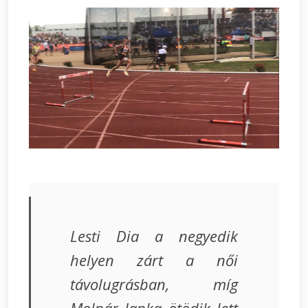
Lesti Dia a negyedik
helyen zárt a női
távolugrásban, míg
Molnár Janka ötödik lett