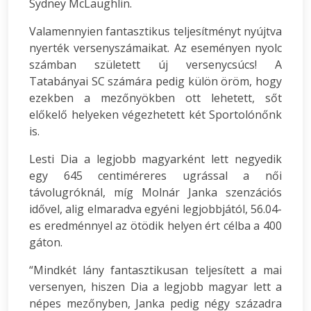
Sydney McLaughlin.
Valamennyien fantasztikus teljesítményt nyújtva
nyerték versenyszámaikat. Az eseményen nyolc
számban született új versenycsúcs! A
Tatabányai SC számára pedig külön öröm, hogy
ezekben a mezőnyökben ott lehetett, sőt
előkelő helyeken végezhetett két Sportolónőnk
is.
Lesti Dia a legjobb magyarként lett negyedik
egy 645 centiméreres ugrással a női
távolugróknál, míg Molnár Janka szenzációs
idővel, alig elmaradva egyéni legjobbjától, 56.04-
es eredménnyel az ötödik helyen ért célba a 400
gáton.
“Mindkét lány fantasztikusan teljesített a mai
versenyen, hiszen Dia a legjobb magyar lett a
népes mezőnyben, Janka pedig négy századra