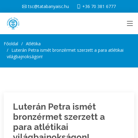
tsc@tatabanyaisc.hu
+36 70 381 6777
Főoldal
Atlétika
Luterán Petra ismét bronzérmet szerzett a para atlétikai
világbajnokságon!
Luterán Petra ismét
bronzérmet szerzett a
para atlétikai
világbajnokságon!