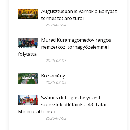
Augusztusban is várnak a Bányász
természetjáró túrái
2026-08-04
Murad Kuramagomedov rangos
nemzetközi tornagyőzelemmel
folytatta
2026-08-03
Közlemény
2026-08-03
Számos dobogós helyezést
szereztek atlétáink a 43. Tatai
Minimarathonon
2026-08-02