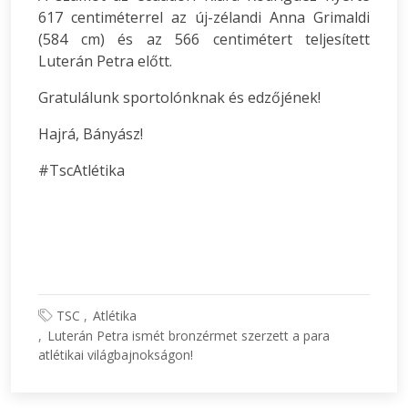
617 centiméterrel az új-zélandi Anna Grimaldi
(584 cm) és az 566 centimétert teljesített
Luterán Petra előtt.
Gratulálunk sportolónknak és edzőjének!
Hajrá, Bányász!
#TscAtlétika
TSC
Atlétika
Luterán Petra ismét bronzérmet szerzett a para
atlétikai világbajnokságon!