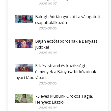
2026-08-07
Balogh Adrián győzött a válogatott
csapattalálkozón
2026-08-06
Baján edzőtáboroznak a Bányász
judokái
2026-08-06
Edzés, strand és közösségi
élmények a Bányász birkózóinak
nyári táborában!
2026-08-06
75 éves klubunk Örökös Tagja,
Henyecz László
2026-08-04