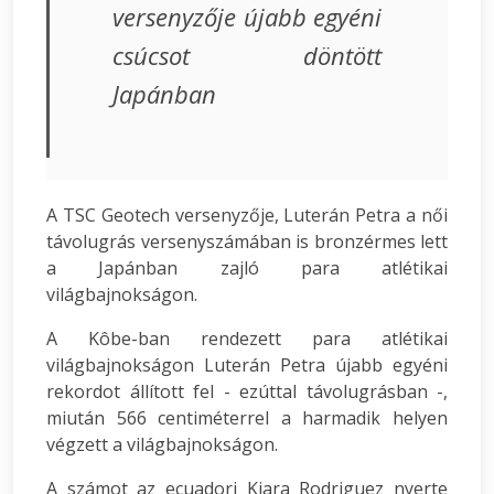
versenyzője újabb egyéni
csúcsot döntött
Japánban
A TSC Geotech versenyzője, Luterán Petra a női
távolugrás versenyszámában is bronzérmes lett
a Japánban zajló para atlétikai
világbajnokságon.
A Kôbe-ban rendezett para atlétikai
világbajnokságon Luterán Petra újabb egyéni
rekordot állított fel - ezúttal távolugrásban -,
miután 566 centiméterrel a harmadik helyen
végzett a világbajnokságon.
A számot az ecuadori Kiara Rodriguez nyerte