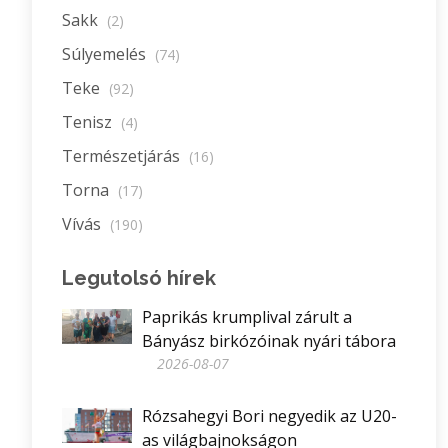
Sakk
(2)
Súlyemelés
(74)
Teke
(92)
Tenisz
(4)
Természetjárás
(16)
Torna
(17)
Vívás
(190)
Legutolsó hírek
Paprikás krumplival zárult a
Bányász birkózóinak nyári tábora
2026-08-07
Rózsahegyi Bori negyedik az U20-
as világbajnokságon