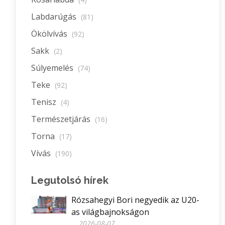
Labdarúgás
(81)
Ökölvívás
(92)
Sakk
(2)
Súlyemelés
(74)
Teke
(92)
Tenisz
(4)
Természetjárás
(16)
Torna
(17)
Vívás
(190)
Legutolsó hírek
Rózsahegyi Bori negyedik az U20-
as világbajnokságon
2026-08-07