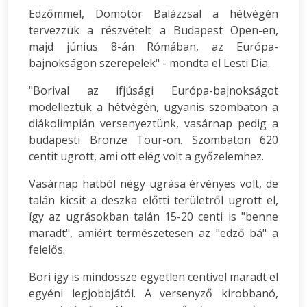
Edzőmmel, Dömötör Balázzsal a hétvégén
tervezzük a részvételt a Budapest Open-en,
majd június 8-án Rómában, az Európa-
bajnokságon szerepelek" - mondta el Lesti Dia.
"Borival az ifjúsági Európa-bajnokságot
modelleztük a hétvégén, ugyanis szombaton a
diákolimpián versenyeztünk, vasárnap pedig a
budapesti Bronze Tour-on. Szombaton 620
centit ugrott, ami ott elég volt a győzelemhez.
Vasárnap hatból négy ugrása érvényes volt, de
talán kicsit a deszka előtti területről ugrott el,
így az ugrásokban talán 15-20 centi is "benne
maradt", amiért természetesen az "edző bá" a
felelős.
Bori így is mindössze egyetlen centivel maradt el
egyéni legjobbjától. A versenyző kirobbanó,