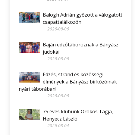
Balogh Adrián győzött a válogatott
csapattalálkozón
2026-08-06
Baján edzőtáboroznak a Bányász
judokái
2026-08-06
Edzés, strand és közösségi
élmények a Bányász birkózóinak
nyári táborában!
2026-08-06
75 éves klubunk Örökös Tagja,
Henyecz László
2026-08-04