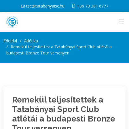
tsc@tatabanyaisc.hu
+36 70 381 6777
Főoldal
Atlétika
Remekül teljesítettek a Tatabányai Sport Club atlétái a
budapesti Bronze Tour versenyen
Remekül teljesítettek a
Tatabányai Sport Club
atlétái a budapesti Bronze
Tour versenyen