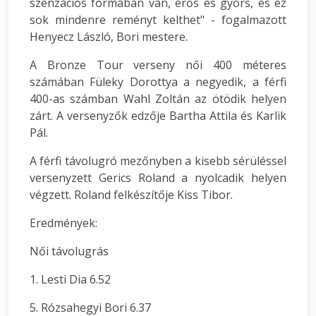
szenzációs formában van, erős és gyors, és ez
sok mindenre reményt kelthet" - fogalmazott
Henyecz László, Bori mestere.
A Bronze Tour verseny női 400 méteres
számában Füleky Dorottya a negyedik, a férfi
400-as számban Wahl Zoltán az ötödik helyen
zárt. A versenyzők edzője Bartha Attila és Karlik
Pál.
A férfi távolugró mezőnyben a kisebb sérüléssel
versenyzett Gerics Roland a nyolcadik helyen
végzett. Roland felkészítője Kiss Tibor.
Eredmények:
Női távolugrás
1. Lesti Dia 6.52
5. Rózsahegyi Bori 6.37