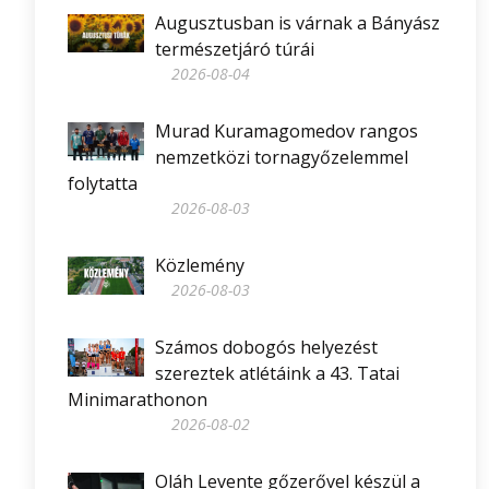
Augusztusban is várnak a Bányász
természetjáró túrái
2026-08-04
Murad Kuramagomedov rangos
nemzetközi tornagyőzelemmel
folytatta
2026-08-03
Közlemény
2026-08-03
Számos dobogós helyezést
szereztek atlétáink a 43. Tatai
Minimarathonon
2026-08-02
Oláh Levente gőzerővel készül a