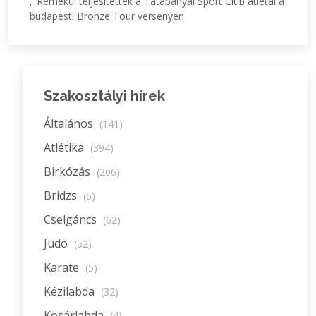
Remekül teljesítettek a Tatabányai Sport Club atlétái a
budapesti Bronze Tour versenyen
Szakosztályi hírek
Általános
(141)
Atlétika
(394)
Birkózás
(206)
Bridzs
(6)
Cselgáncs
(62)
Judo
(52)
Karate
(5)
Kézilabda
(32)
Kosárlabda
(4)