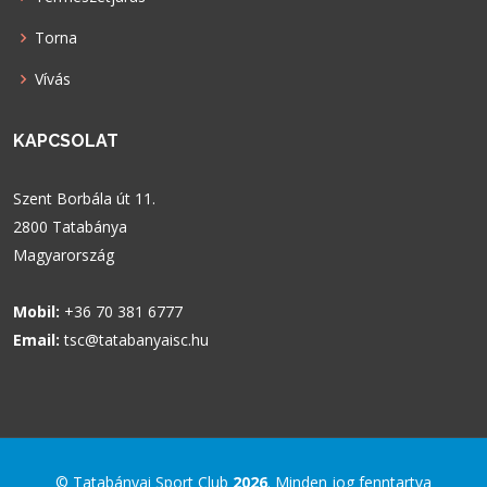
Torna
Vívás
KAPCSOLAT
Szent Borbála út 11.
2800 Tatabánya
Magyarország
Mobil:
+36 70 381 6777
Email:
tsc@tatabanyaisc.hu
© Tatabányai Sport Club
2026
. Minden jog fenntartva