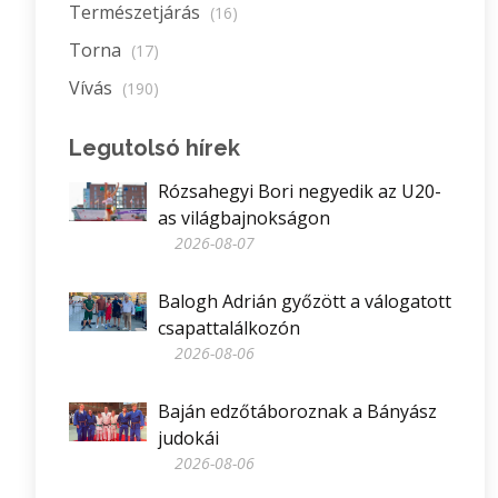
Természetjárás
(16)
Torna
(17)
Vívás
(190)
Legutolsó hírek
Rózsahegyi Bori negyedik az U20-
as világbajnokságon
2026-08-07
Balogh Adrián győzött a válogatott
csapattalálkozón
2026-08-06
Baján edzőtáboroznak a Bányász
judokái
2026-08-06