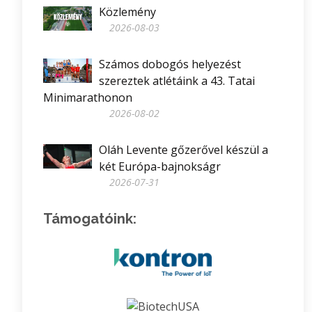
Közlemény
2026-08-03
Számos dobogós helyezést
szereztek atlétáink a 43. Tatai
Minimarathonon
2026-08-02
Oláh Levente gőzerővel készül a
két Európa-bajnokságr
2026-07-31
Támogatóink: