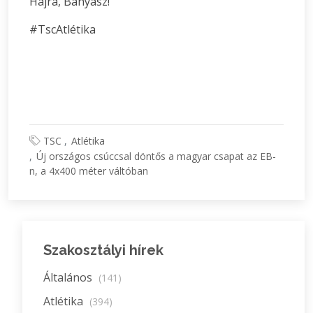
Hajrá, Bányász!
#TscAtlétika
TSC
Atlétika
Új országos csúccsal döntős a magyar csapat az EB-
n, a 4x400 méter váltóban
Szakosztályi hírek
Általános
(141)
Atlétika
(394)