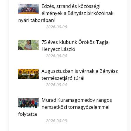
Edzés, strand és közösségi
élmények a Bányász birkózóinak
nyári táborában!
2026-08-06
75 éves klubunk Örökös Tagja,
Henyecz László
2026-08-04
Augusztusban is várnak a Bányász
természetjáró túrái
2026-08-04
Murad Kuramagomedov rangos
nemzetközi tornagyőzelemmel
folytatta
2026-08-03