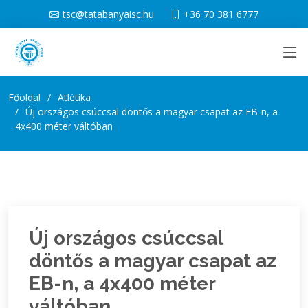
tsc@tatabanyaisc.hu
+36 70 381 6777
Főoldal
Atlétika
Új országos csúccsal döntős a magyar csapat az EB-n, a
4x400 méter váltóban
Új országos csúccsal
döntős a magyar csapat az
EB-n, a 4x400 méter
váltóban