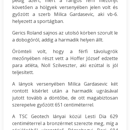
pedig azért, mert a rangos férfi mezőnyt
követően a hölgyek versenyében jelen volt és
győzött a szerb Milica Gardasevic, aki vb-6.
helyezett a sportágban.
Gerics Roland sajnos az utolsó körben szorult le
a dobogóról, addig a harmadik helyen állt.
Örömteli volt, hogy a férfi távolugrók
mezőnyében részt vett a Hoffer József edzette
para atléta, Noll Szilveszter, aki ezúttal is jól
teljesített.
A lányok versenyében Milica Gardasevic két
rontott kísérlet után a harmadik ugrásával
jutott tovább a döntőbe, de ott magabiztosan
szerepelve győzött 651 centiméterrel.
A TSC Geotech lányai közül Lesti Dia 629
centiméterrel a bronzérmet szerezte meg, míg a