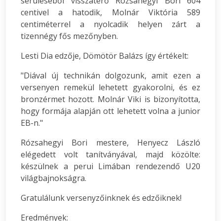
sérüléséből visszatérő Rózsahegyi Bori 604
centivel a hatodik, Molnár Viktória 589
centiméterrel a nyolcadik helyen zárt a
tizennégy fős mezőnyben.
Lesti Dia edzője, Dömötör Balázs így értékelt:
"Diával új technikán dolgozunk, amit ezen a
versenyen remekül lehetett gyakorolni, és ez
bronzérmet hozott. Molnár Viki is bizonyította,
hogy formája alapján ott lehetett volna a junior
EB-n."
Rózsahegyi Bori mestere, Henyecz László
elégedett volt tanítványával, majd közölte:
készülnek a perui Limában rendezendő U20
világbajnokságra.
Gratulálunk versenyzőinknek és edzőiknek!
Eredmények: