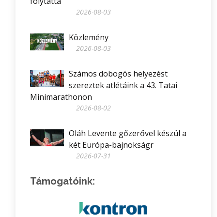
folytatta
2026-08-03
Közlemény
2026-08-03
Számos dobogós helyezést
szereztek atlétáink a 43. Tatai
Minimarathonon
2026-08-02
Oláh Levente gőzerővel készül a
két Európa-bajnokságr
2026-07-31
Támogatóink: