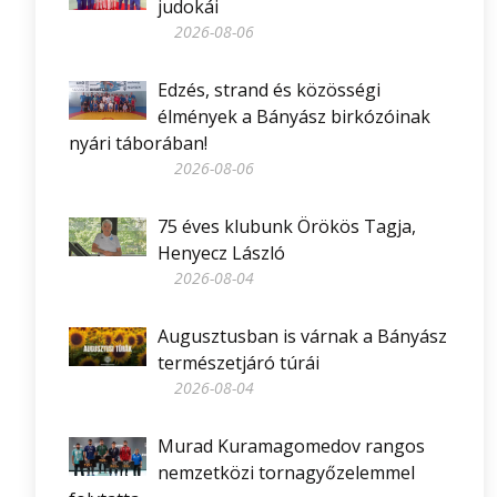
judokái
2026-08-06
Edzés, strand és közösségi
élmények a Bányász birkózóinak
nyári táborában!
2026-08-06
75 éves klubunk Örökös Tagja,
Henyecz László
2026-08-04
Augusztusban is várnak a Bányász
természetjáró túrái
2026-08-04
Murad Kuramagomedov rangos
nemzetközi tornagyőzelemmel