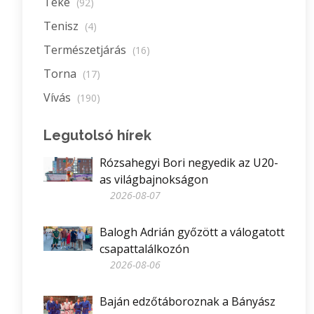
Teke
(92)
Tenisz
(4)
Természetjárás
(16)
Torna
(17)
Vívás
(190)
Legutolsó hírek
Rózsahegyi Bori negyedik az U20-
as világbajnokságon
2026-08-07
Balogh Adrián győzött a válogatott
csapattalálkozón
2026-08-06
Baján edzőtáboroznak a Bányász