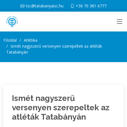
tsc@tatabanyaisc.hu
+36 70 381 6777
Főoldal
Atlétika
Ismét nagyszerű versenyen szerepeltek az atléták
Tatabányán
Ismét nagyszerű
versenyen szerepeltek az
atléták Tatabányán