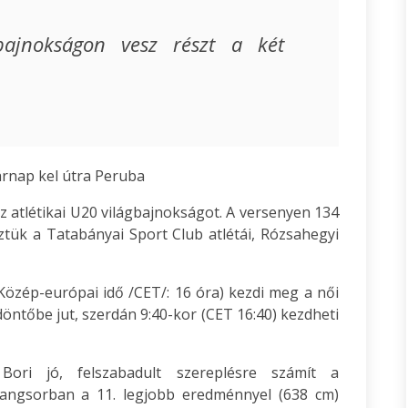
gbajnokságon vesz részt a két
rnap kel útra Peruba
z atlétikai U20 világbajnokságot. A versenyen 134
ztük a Tatabányai Sport Club atlétái, Rózsahegyi
(Közép-európai idő /CET/: 16 óra) kezdi meg a női
öntőbe jut, szerdán 9:40-kor (CET 16:40) kezdheti
ori jó, felszabadult szereplésre számít a
rangsorban a 11. legjobb eredménnyel (638 cm)