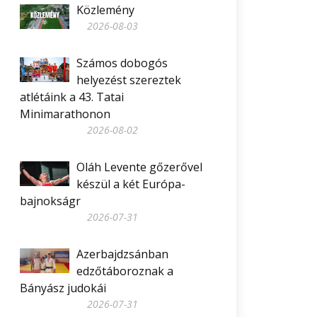
Közlemény
2026-08-03
Számos dobogós
helyezést szereztek
atlétáink a 43. Tatai
Minimarathonon
2026-08-02
Oláh Levente gőzerővel
készül a két Európa-
bajnokságr
2026-07-31
Azerbajdzsánban
edzőtáboroznak a
Bányász judokái
2026-07-31