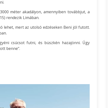
ni.
t 3000 méter akadályon, amennyiben továbbjut, a
15) rendezik Limában.
 lehet, mert az utolsó edzéseken Beni jól futott.
ban.
yéni csúcsot futni, és büszkén hazajönni. Úgy
ott benne".