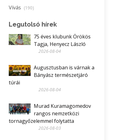
Vívás
(190)
Legutolsó hírek
75 éves klubunk Örökös
Tagja, Henyecz László
2026-08-04
Augusztusban is várnak a
Bányász természetjáró
túrái
2026-08-04
Murad Kuramagomedov
rangos nemzetközi
tornagyőzelemmel folytatta
2026-08-03