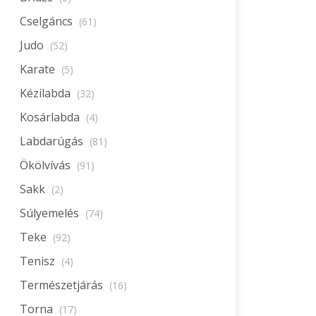
Cselgáncs
(61)
Judo
(52)
Karate
(5)
Kézilabda
(32)
Kosárlabda
(4)
Labdarúgás
(81)
Ökölvívás
(91)
Sakk
(2)
Súlyemelés
(74)
Teke
(92)
Tenisz
(4)
Természetjárás
(16)
Torna
(17)