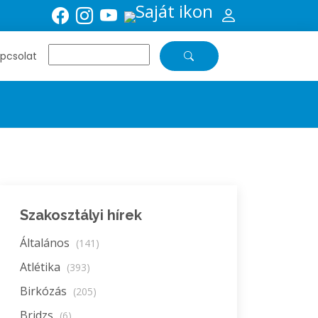
pcsolat
Szakosztályi hírek
Általános
(141)
Atlétika
(393)
Birkózás
(205)
Bridzs
(6)