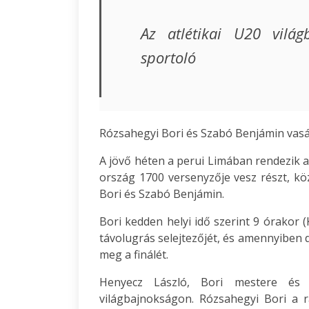
Az atlétikai U20 vilá
sportoló
Rózsahegyi Bori és Szabó Benjámin vasá
A jövő héten a perui Limában rendezik a
ország 1700 versenyzője vesz részt, kö
Bori és Szabó Benjámin.
Bori kedden helyi idő szerint 9 órakor 
távolugrás selejtezőjét, és amennyiben d
meg a finálét.
Henyecz László, Bori mestere és B
világbajnokságon. Rózsahegyi Bori a 