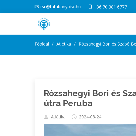
tsc@tatabanyaisc.hu
+36 70 381 6777
Főoldal
Atlétika
Rózsahegyi Bori és Szabó Be
Rózsahegyi Bori és Sz
útra Peruba
Atlétika
2024-08-24