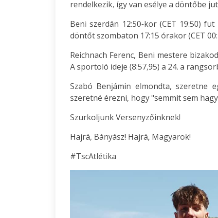
rendelkezik, így van esélye a döntőbe jut
Beni szerdán 12:50-kor (CET 19:50) fu
döntőt szombaton 17:15 órakor (CET 00:
Reichnach Ferenc, Beni mestere bizakodó
A sportoló ideje (8:57,95) a 24. a rangsor
Szabó Benjámin elmondta, szeretne eg
szeretné érezni, hogy "semmit sem hagy
Szurkoljunk Versenyzőinknek!
Hajrá, Bányász! Hajrá, Magyarok!
#TscAtlétika