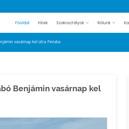
Főoldal
Hírek
Szakosztályok
Rólunk
Ka
njámin vasárnap kel útra Peruba
abó Benjámin vasárnap kel