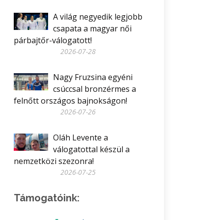
A világ negyedik legjobb
csapata a magyar női
párbajtőr-válogatott!
2026-07-28
Nagy Fruzsina egyéni
csúccsal bronzérmes a
felnőtt országos bajnokságon!
2026-07-26
Oláh Levente a
válogatottal készül a
nemzetközi szezonra!
2026-07-25
Támogatóink: