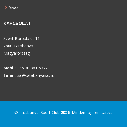
Vívás
KAPCSOLAT
Szent Borbála út 11.
2800 Tatabánya
Magyarország
Mobil:
+36 70 381 6777
Email:
tsc@tatabanyaisc.hu
© Tatabányai Sport Club
2026
. Minden jog fenntartva