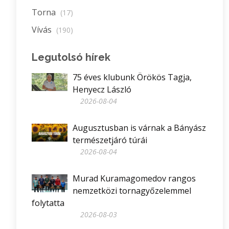
Torna
(17)
Vívás
(190)
Legutolsó hírek
75 éves klubunk Örökös Tagja,
Henyecz László
2026-08-04
Augusztusban is várnak a Bányász
természetjáró túrái
2026-08-04
Murad Kuramagomedov rangos
nemzetközi tornagyőzelemmel
folytatta
2026-08-03