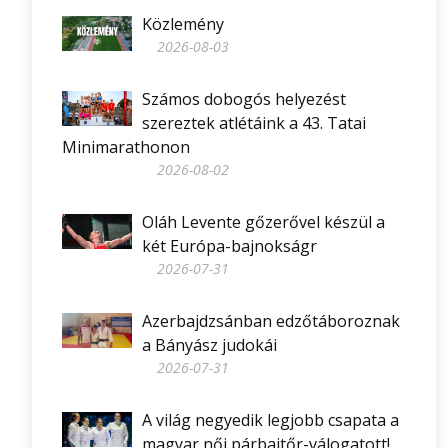
Közlemény
2026-08-03
Számos dobogós helyezést
szereztek atlétáink a 43. Tatai
Minimarathonon
2026-08-02
Oláh Levente gőzerővel készül a
két Európa-bajnokságr
2026-07-31
Azerbajdzsánban edzőtáboroznak
a Bányász judokái
2026-07-31
A világ negyedik legjobb csapata a
magyar női párbajtőr-válogatott!