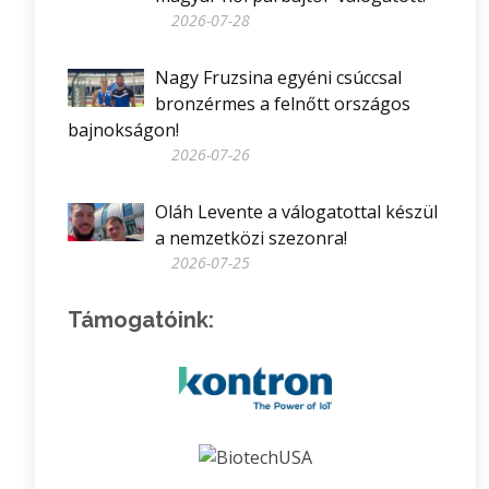
2026-07-28
Nagy Fruzsina egyéni csúccsal
bronzérmes a felnőtt országos
bajnokságon!
2026-07-26
Oláh Levente a válogatottal készül
a nemzetközi szezonra!
2026-07-25
Támogatóink: