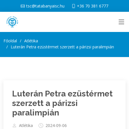
tsc@tatabanyaisc.hu
+36 70 381 6777
Főoldal
Atlétika
Luterán Petra ezüstérmet szerzett a párizsi paralimpián
Luterán Petra ezüstérmet
szerzett a párizsi
paralimpián
Atlétika
2024-09-06