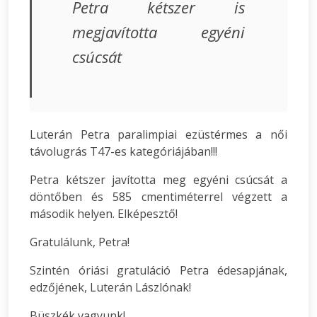
Petra kétszer is
megjavította egyéni
csúcsát
Luterán Petra paralimpiai ezüstérmes a női
távolugrás T47-es kategóriájában!!!
Petra kétszer javította meg egyéni csúcsát a
döntőben és 585 cmentiméterrel végzett a
második helyen. Elképesztő!
Gratulálunk, Petra!
Szintén óriási gratuláció Petra édesapjának,
edzőjének, Luterán Lászlónak!
Büszkék vagyunk!