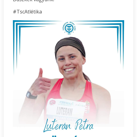
#TscAtlétika