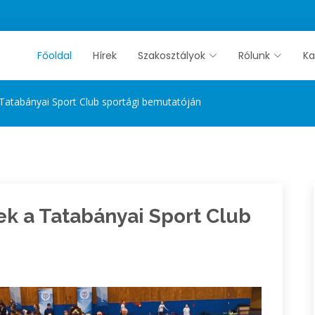
Főoldal
Hírek
Szakosztályok
Rólunk
Ka
Tatabányai Sport Club sportági bemutatóján
k a Tatabányai Sport Club