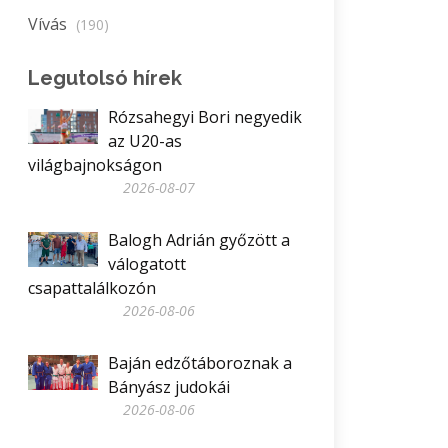
Vívás
(190)
Legutolsó hírek
Rózsahegyi Bori negyedik
az U20-as
világbajnokságon
2026-08-07
Balogh Adrián győzött a
válogatott
csapattalálkozón
2026-08-06
Baján edzőtáboroznak a
Bányász judokái
2026-08-06