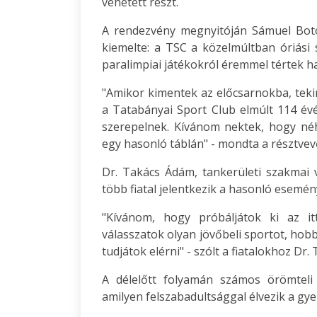
vehetett részt.
A rendezvény megnyitóján Sámuel Bot
kiemelte: a TSC a közelmúltban óriási s
paralimpiai játékokról éremmel tértek h
"Amikor kimentek az előcsarnokba, teki
a Tatabányai Sport Club elmúlt 114 évé
szerepelnek. Kívánom nektek, hogy néh
egy hasonló táblán" - mondta a résztve
Dr. Takács Ádám, tankerületi szakmai v
több fiatal jelentkezik a hasonló esemén
"Kívánom, hogy próbáljátok ki az it
válasszatok olyan jövőbeli sportot, hobb
tudjátok elérni" - szólt a fiatalokhoz Dr
A délelőtt folyamán számos örömteli p
amilyen felszabadultsággal élvezik a gye