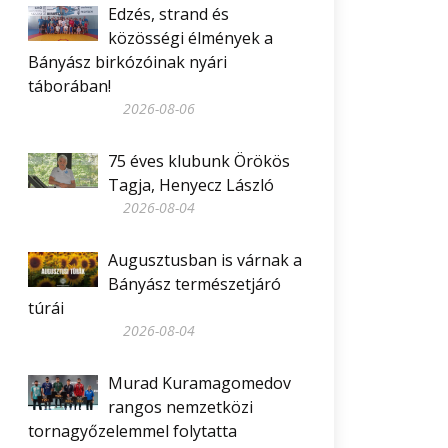
Edzés, strand és
közösségi élmények a
Bányász birkózóinak nyári
táborában!
2026-08-06
75 éves klubunk Örökös
Tagja, Henyecz László
2026-08-04
Augusztusban is várnak a
Bányász természetjáró
túrái
2026-08-04
Murad Kuramagomedov
rangos nemzetközi
tornagyőzelemmel folytatta