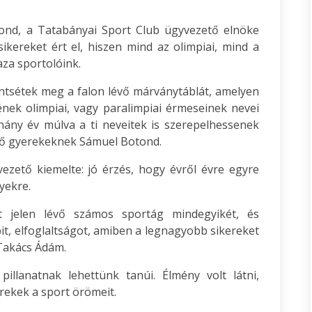
ond, a Tatabányai Sport Club ügyvezető elnöke
ikereket ért el, hiszen mind az olimpiai, mind a
aza sportolóink.
ntsétek meg a falon lévő márványtáblát, amelyen
nek olimpiai, vagy paralimpiai érmeseinek nevei
ány év múlva a ti neveitek is szerepelhessenek
vő gyerekeknek Sámuel Botond.
ezető kiemelte: jó érzés, hogy évről évre egyre
yekre.
t jelen lévő számos sportág mindegyikét, és
it, elfoglaltságot, amiben a legnagyobb sikereket
. Takács Ádám.
illanatnak lehettünk tanúi. Élmény volt látni,
rekek a sport örömeit.