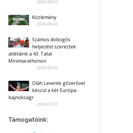
2026-08-03
Közlemény
2026-08-03
Számos dobogós
helyezést szereztek
atlétáink a 43. Tatai
Minimarathonon
2026-08-02
Oláh Levente gőzerővel
készül a két Európa-
bajnokságr
2026-07-31
Támogatóink: