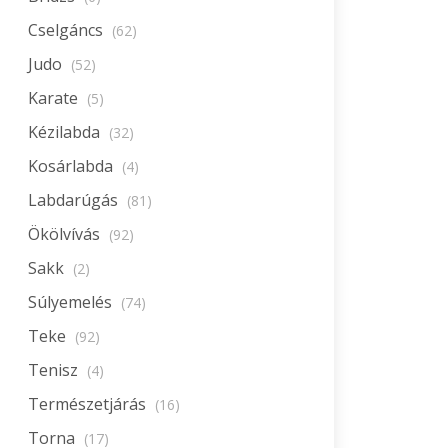
Cselgáncs
(62)
Judo
(52)
Karate
(5)
Kézilabda
(32)
Kosárlabda
(4)
Labdarúgás
(81)
Ökölvívás
(92)
Sakk
(2)
Súlyemelés
(74)
Teke
(92)
Tenisz
(4)
Természetjárás
(16)
Torna
(17)