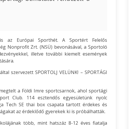
s az Európai Sporthét. A Sportért Felelős
ég Nonprofit Zrt. (NSÜ) bevonásával, a Sportoló
zvényekkel, illetve további kiemelt események
tására.
 által szervezett SPORTOLJ VELÜNK! – SPORTÁGI
 megtelt a Földi Imre sportcsarnok, ahol sportági
port Club. 114 esztendős egyesületünk nyolc
ga Tech SE thai box csapata tartott érdekes és
gakat az érdeklődő gyerekek ki is próbálhatták.
kolájának több, mint hatszáz 8-12 éves fiatalja