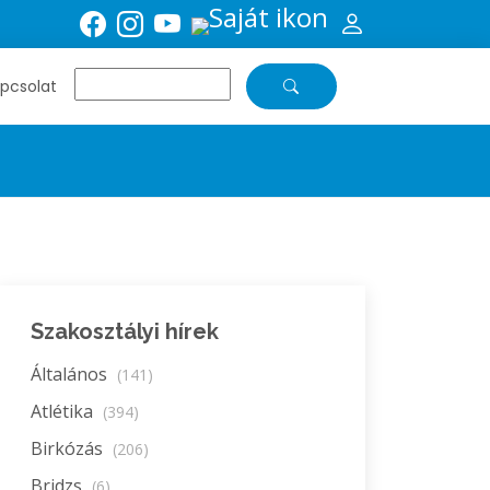
pcsolat
Szakosztályi hírek
Általános
(141)
Atlétika
(394)
Birkózás
(206)
Bridzs
(6)