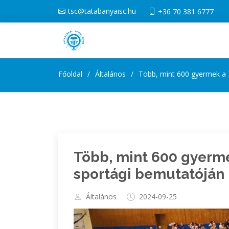
tsc@tatabanyaisc.hu
+36 70 381 6777
Főoldal
Általános
Több, mint 600 gyermek a 
Több, mint 600 gyerme
sportági bemutatóján
Általános
2024-09-25