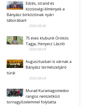
Edzés, strand és
közösségi élmények a
Bányász birkózóinak nyári
táborában!
2026-08-06
75 éves klubunk Örökös
Tagja, Henyecz László
2026-08-04
Augusztusban is várnak a
Bányász természetjáró
túrái
2026-08-04
Murad Kuramagomedov
rangos nemzetközi
tornagyőzelemmel folytatta