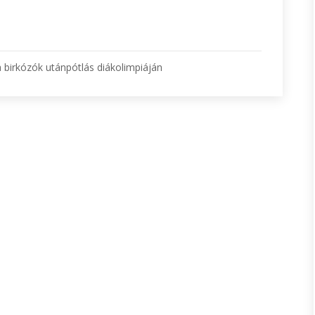
 birkózók utánpótlás diákolimpiáján