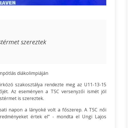
térmet szereztek
npótlás diákolimpiáján
irkózó szakosztálya rendezte meg az U11-13-15
őjét. Az eseményen a TSC versenyzői ismét jól
stérmet is szereztek.
ati napon a lányoké volt a főszerep. A TSC női
eredményeket értek el" - mondta el Ungi Lajos