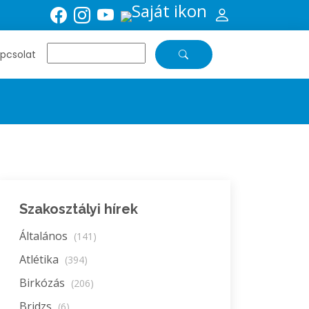
pcsolat
Szakosztályi hírek
Általános
(141)
Atlétika
(394)
Birkózás
(206)
Bridzs
(6)