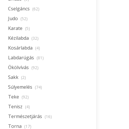
Cselgáncs
(62)
Judo
(52)
Karate
(5)
Kézilabda
(32)
Kosárlabda
(4)
Labdarúgás
(81)
Ökölvívás
(92)
Sakk
(2)
Súlyemelés
(74)
Teke
(92)
Tenisz
(4)
Természetjárás
(16)
Torna
(17)