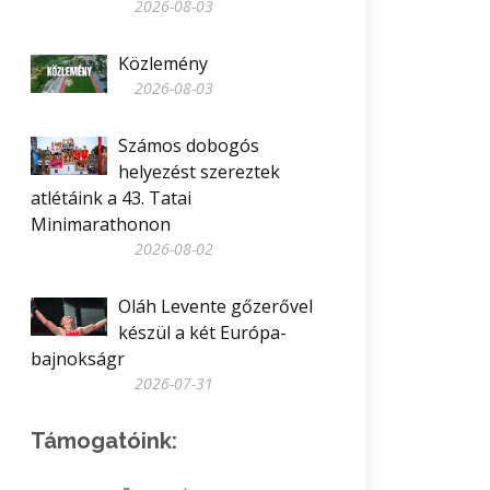
2026-08-03
Közlemény
2026-08-03
Számos dobogós
helyezést szereztek
atlétáink a 43. Tatai
Minimarathonon
2026-08-02
Oláh Levente gőzerővel
készül a két Európa-
bajnokságr
2026-07-31
Támogatóink: