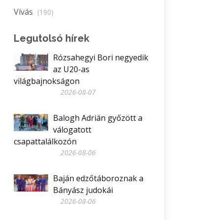
Vívás
(190)
Legutolsó hírek
Rózsahegyi Bori negyedik
az U20-as
világbajnokságon
2026-08-07
Balogh Adrián győzött a
válogatott
csapattalálkozón
2026-08-06
Baján edzőtáboroznak a
Bányász judokái
2026-08-06