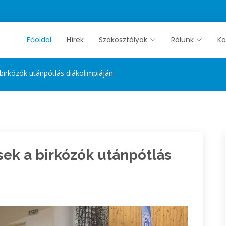
Főoldal
Hírek
Szakosztályok
Rólunk
Ka
birkózók utánpótlás diákolimpiáján
sek a birkózók utánpótlás