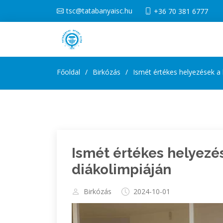
tsc@tatabanyaisc.hu
+36 70 381 6777
Főoldal
Birkózás
Ismét értékes helyezések a 
Ismét értékes helyezé
diákolimpiáján
Birkózás
2024-10-01