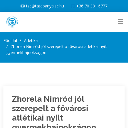
tsc@tatabanyaisc.hu
+36 70 381 6777
Főoldal
Atlétika
Zhorela Nimród jól szerepelt a fővárosi atlétikai nyílt
gyermekbajnokságon
Zhorela Nimród jól
szerepelt a fővárosi
atlétikai nyílt
gyermekbajnokságon