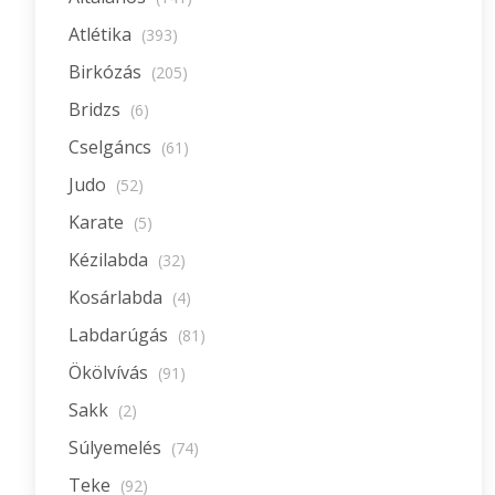
Atlétika
(393)
Birkózás
(205)
Bridzs
(6)
Cselgáncs
(61)
Judo
(52)
Karate
(5)
Kézilabda
(32)
Kosárlabda
(4)
Labdarúgás
(81)
Ökölvívás
(91)
Sakk
(2)
Súlyemelés
(74)
Teke
(92)