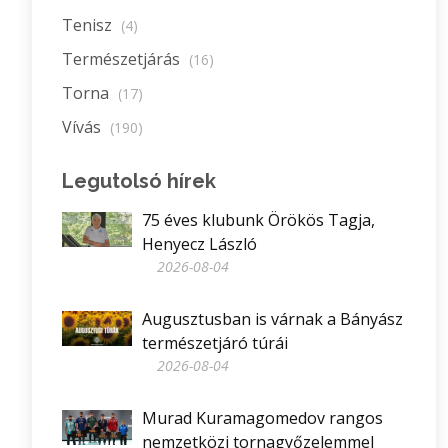
Tenisz
(4)
Természetjárás
(16)
Torna
(17)
Vívás
(190)
Legutolsó hírek
75 éves klubunk Örökös Tagja,
Henyecz László
2026-08-04
Augusztusban is várnak a Bányász
természetjáró túrái
2026-08-04
Murad Kuramagomedov rangos
nemzetközi tornagyőzelemmel