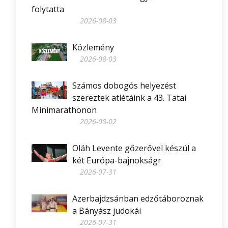
folytatta
2026-08-03
Közlemény
2026-08-03
Számos dobogós helyezést
szereztek atlétáink a 43. Tatai
Minimarathonon
2026-08-02
Oláh Levente gőzerővel készül a
két Európa-bajnokságr
2026-07-31
Azerbajdzsánban edzőtáboroznak
a Bányász judokái
2026-07-31