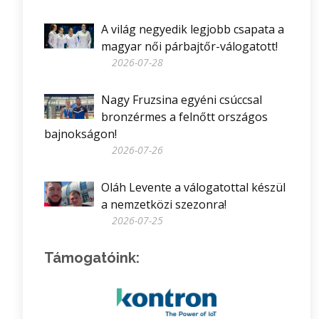
A világ negyedik legjobb csapata a
magyar női párbajtőr-válogatott!
2026-07-28
Nagy Fruzsina egyéni csúccsal
bronzérmes a felnőtt országos
bajnokságon!
2026-07-26
Oláh Levente a válogatottal készül
a nemzetközi szezonra!
2026-07-25
Támogatóink: