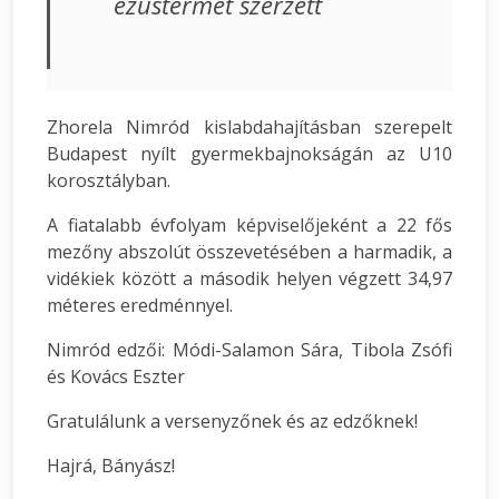
ezüstérmet szerzett
Zhorela Nimród kislabdahajításban szerepelt
Budapest nyílt gyermekbajnokságán az U10
korosztályban.
A fiatalabb évfolyam képviselőjeként a 22 fős
mezőny abszolút összevetésében a harmadik, a
vidékiek között a második helyen végzett 34,97
méteres eredménnyel.
Nimród edzői: Módi-Salamon Sára, Tibola Zsófi
és Kovács Eszter
Gratulálunk a versenyzőnek és az edzőknek!
Hajrá, Bányász!