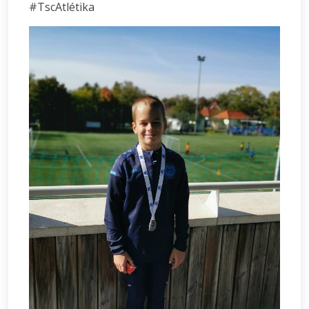
#TscAtlétika