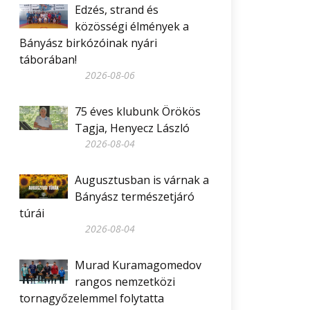
Edzés, strand és
közösségi élmények a
Bányász birkózóinak nyári
táborában!
2026-08-06
75 éves klubunk Örökös
Tagja, Henyecz László
2026-08-04
Augusztusban is várnak a
Bányász természetjáró
túrái
2026-08-04
Murad Kuramagomedov
rangos nemzetközi
tornagyőzelemmel folytatta