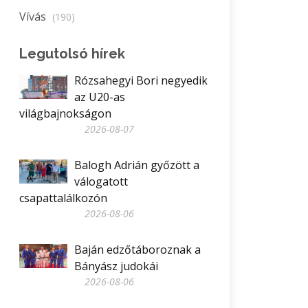
Vívás
(190)
Legutolsó hírek
Rózsahegyi Bori negyedik
az U20-as
világbajnokságon
2026-08-07
Balogh Adrián győzött a
válogatott
csapattalálkozón
2026-08-06
Baján edzőtáboroznak a
Bányász judokái
2026-08-06