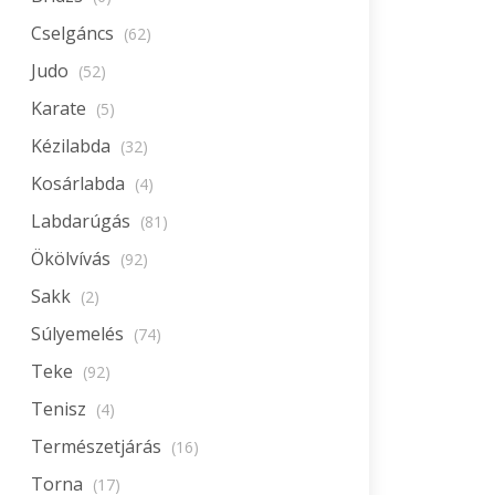
Cselgáncs
(62)
Judo
(52)
Karate
(5)
Kézilabda
(32)
Kosárlabda
(4)
Labdarúgás
(81)
Ökölvívás
(92)
Sakk
(2)
Súlyemelés
(74)
Teke
(92)
Tenisz
(4)
Természetjárás
(16)
Torna
(17)