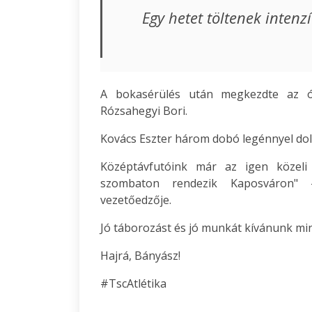
Egy hetet töltenek intenz
A bokasérülés után megkezdte az ó
Rózsahegyi Bori.
Kovács Eszter három dobó legénnyel dol
Középtávfutóink már az igen közeli
szombaton rendezik Kaposváron" - 
vezetőedzője.
Jó táborozást és jó munkát kívánunk mi
Hajrá, Bányász!
#TscAtlétika