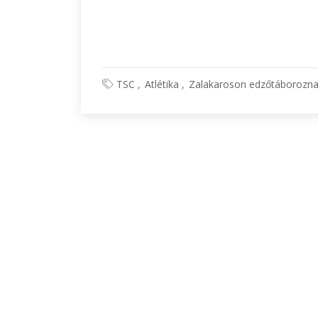
TSC
Atlétika
Zalakaroson edzőtáboroznak