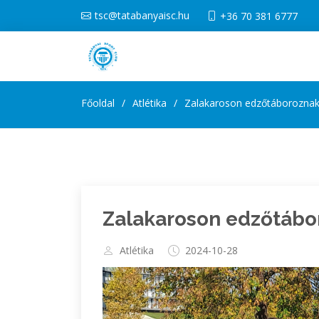
tsc@tatabanyaisc.hu
+36 70 381 6777
Főoldal
Atlétika
Zalakaroson edzőtáboroznak 
Zalakaroson edzőtábor
Atlétika
2024-10-28