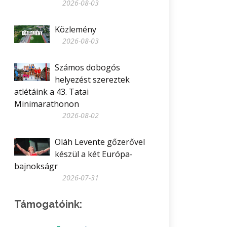
2026-08-03
Közlemény
2026-08-03
Számos dobogós
helyezést szereztek
atlétáink a 43. Tatai
Minimarathonon
2026-08-02
Oláh Levente gőzerővel
készül a két Európa-
bajnokságr
2026-07-31
Támogatóink: