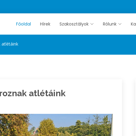
Főoldal
Hírek
Szakosztályok
Rólunk
Ka
atlétáink
oznak atlétáink