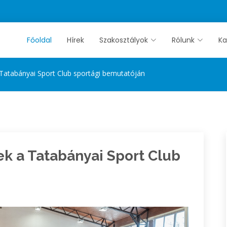
Főoldal
Hírek
Szakosztályok
Rólunk
Ka
Tatabányai Sport Club sportági bemutatóján
k a Tatabányai Sport Club