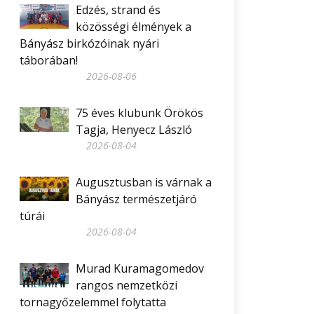
Edzés, strand és
közösségi élmények a
Bányász birkózóinak nyári
táborában!
2026-08-06
75 éves klubunk Örökös
Tagja, Henyecz László
2026-08-04
Augusztusban is várnak a
Bányász természetjáró
túrái
2026-08-04
Murad Kuramagomedov
rangos nemzetközi
tornagyőzelemmel folytatta