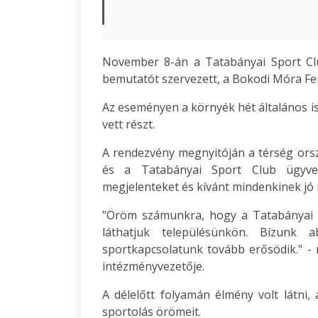
November 8-án a Tatabányai Sport Clu
bemutatót szervezett, a Bokodi Móra Fe
Az eseményen a környék hét általános is
vett részt.
A rendezvény megnyitóján a térség orszá
és a Tatabányai Sport Club ügyve
megjelenteket és kívánt mindenkinek jó i
"Öröm számunkra, hogy a Tatabányai S
láthatjuk településünkön. Bízunk
sportkapcsolatunk tovább erősödik." - 
intézményvezetője.
A délelőtt folyamán élmény volt látni,
sportolás örömeit.