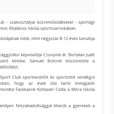
b - szakosztályai közreműködésével - sportági
renc Általános Iskola sportcsarnokában.
kolájának több, mint négyszáz 8-12 éves tanulója
ggyűlési képviselője Czunyiné dr. Bertalan Judit
zető elnöke, Sámuel Botond köszöntötte a
dőtöltést.
port Club sportvezetőit és sportolóit vendégül
 abban, hogy az évek óta tartó kimagasló
mondta Fazekasné Koltavári Csilla a Móra Iskola
 amilyen felszabadultsággal élvezik a gyerekek a