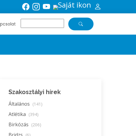
pcsolat
Szakosztályi hírek
Általános
(141)
Atlétika
(394)
Birkózás
(206)
Bridzs
(6)