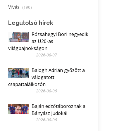
Vívás
(190)
Legutolsó hírek
Rózsahegyi Bori negyedik
az U20-as
világbajnokságon
2026-08-07
Balogh Adrián győzött a
válogatott
csapattalálkozón
2026-08-06
Baján edzőtáboroznak a
Bányász judokái
2026-08-06