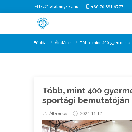
tsc@tatabanyaisc.hu
+36 70 381 6777
Főoldal
Általános
Több, mint 400 gyermek a 
Több, mint 400 gyerme
sportági bemutatóján
Általános
2024-11-12