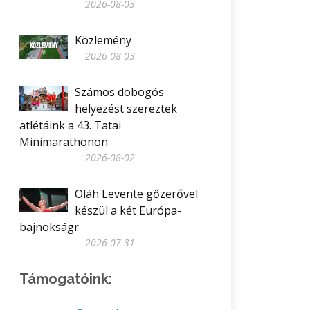
2026-08-03
Közlemény
2026-08-03
Számos dobogós
helyezést szereztek
atlétáink a 43. Tatai
Minimarathonon
2026-08-02
Oláh Levente gőzerővel
készül a két Európa-
bajnokságr
2026-07-31
Támogatóink: