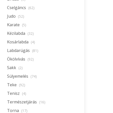
Cselgáncs
(62)
Judo
(52)
Karate
(5)
Kézilabda
(32)
Kosárlabda
(4)
Labdarúgás
(81)
Ökölvívás
(92)
Sakk
(2)
Súlyemelés
(74)
Teke
(92)
Tenisz
(4)
Természetjárás
(16)
Torna
(17)