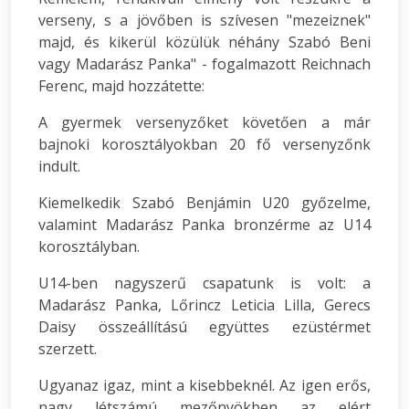
verseny, s a jövőben is szívesen "mezeiznek"
majd, és kikerül közülük néhány Szabó Beni
vagy Madarász Panka" - fogalmazott Reichnach
Ferenc, majd hozzátette:
A gyermek versenyzőket követően a már
bajnoki korosztályokban 20 fő versenyzőnk
indult.
Kiemelkedik Szabó Benjámin U20 győzelme,
valamint Madarász Panka bronzérme az U14
korosztályban.
U14-ben nagyszerű csapatunk is volt: a
Madarász Panka, Lőrincz Leticia Lilla, Gerecs
Daisy összeállítású együttes ezüstérmet
szerzett.
Ugyanaz igaz, mint a kisebbeknél. Az igen erős,
nagy létszámú mezőnyökben az elért