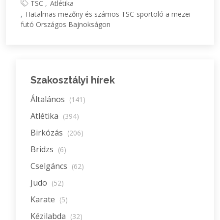
TSC
Atlétika
Hatalmas mezőny és számos TSC-sportoló a mezei
futó Országos Bajnokságon
Szakosztályi hírek
Általános
(141)
Atlétika
(394)
Birkózás
(206)
Bridzs
(6)
Cselgáncs
(62)
Judo
(52)
Karate
(5)
Kézilabda
(32)