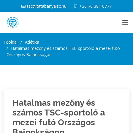
tsc@tatabanyaisc.hu
+36 70 381 6777
Főoldal
Atlétika
Hatalmas mezőny és számos TSC-sportoló a mezei futó
Országos Bajnokságon
Hatalmas mezőny és
számos TSC-sportoló a
mezei futó Országos
Bajnokságon