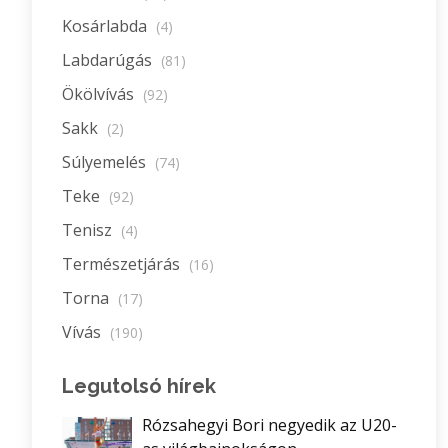
Kosárlabda
(4)
Labdarúgás
(81)
Ökölvívás
(92)
Sakk
(2)
Súlyemelés
(74)
Teke
(92)
Tenisz
(4)
Természetjárás
(16)
Torna
(17)
Vívás
(190)
Legutolsó hírek
Rózsahegyi Bori negyedik az U20-