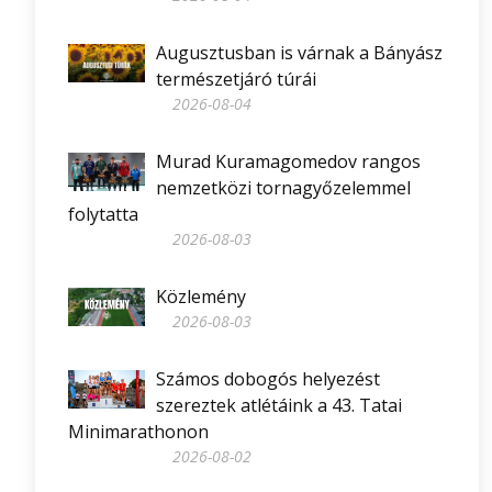
Augusztusban is várnak a Bányász
természetjáró túrái
2026-08-04
Murad Kuramagomedov rangos
nemzetközi tornagyőzelemmel
folytatta
2026-08-03
Közlemény
2026-08-03
Számos dobogós helyezést
szereztek atlétáink a 43. Tatai
Minimarathonon
2026-08-02