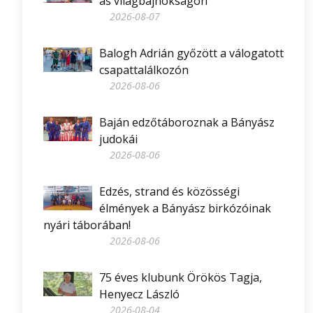
as világbajnokságon
2026-08-07
Balogh Adrián győzött a válogatott
csapattalálkozón
2026-08-06
Baján edzőtáboroznak a Bányász
judokái
2026-08-06
Edzés, strand és közösségi
élmények a Bányász birkózóinak
nyári táborában!
2026-08-06
75 éves klubunk Örökös Tagja,
Henyecz László
2026-08-04