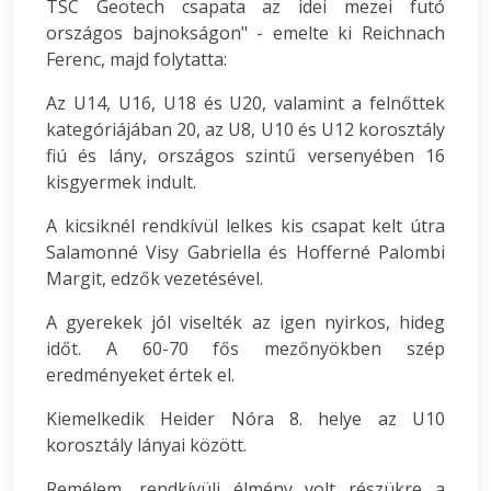
TSC Geotech csapata az idei mezei futó
országos bajnokságon" - emelte ki Reichnach
Ferenc, majd folytatta:
Az U14, U16, U18 és U20, valamint a felnőttek
kategóriájában 20, az U8, U10 és U12 korosztály
fiú és lány, országos szintű versenyében 16
kisgyermek indult.
A kicsiknél rendkívül lelkes kis csapat kelt útra
Salamonné Visy Gabriella és Hofferné Palombi
Margit, edzők vezetésével.
A gyerekek jól viselték az igen nyirkos, hideg
időt. A 60-70 fős mezőnyökben szép
eredményeket értek el.
Kiemelkedik Heider Nóra 8. helye az U10
korosztály lányai között.
Remélem, rendkívüli élmény volt részükre a