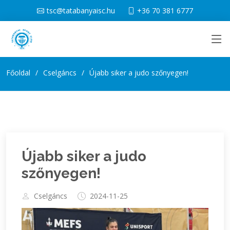
tsc@tatabanyaisc.hu
+36 70 381 6777
Főoldal
Cselgáncs
Újabb siker a judo szőnyegen!
Újabb siker a judo
szőnyegen!
Cselgáncs
2024-11-25