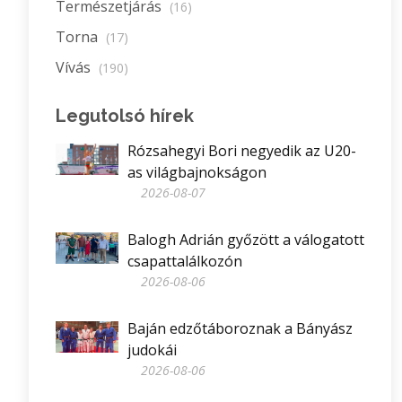
Természetjárás
(16)
Torna
(17)
Vívás
(190)
Legutolsó hírek
Rózsahegyi Bori negyedik az U20-
as világbajnokságon
2026-08-07
Balogh Adrián győzött a válogatott
csapattalálkozón
2026-08-06
Baján edzőtáboroznak a Bányász
judokái
2026-08-06