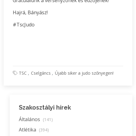
Gratulálunk a versenyzőnek és edzőjének!
Hajrá, Bányász!
#TscJudo
TSC
Cselgáncs
Újabb siker a judo szőnyegen!
Szakosztályi hírek
Általános
(141)
Atlétika
(394)