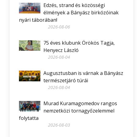
Edzés, strand és közösségi
élmények a Bányász birkózóinak
nyári táborában!
2026-08-06
75 éves klubunk Örökös Tagja,
Henyecz László
2026-08-04
Augusztusban is várnak a Bányász
természetjáró túrái
2026-08-04
Murad Kuramagomedov rangos
nemzetközi tornagyőzelemmel
folytatta
2026-08-03