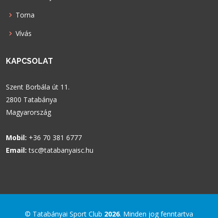
Torna
Vívás
KAPCSOLAT
Szent Borbála út 11.
2800 Tatabánya
Magyarország
Mobil:
+36 70 381 6777
Email:
tsc@tatabanyaisc.hu
© Tatabányai Sport Club
2026
. Minden jog fenntartva