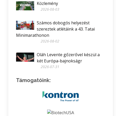
Közlemény
2026-08-03
Számos dobogós helyezést
szereztek atlétáink a 43. Tatai
Minimarathonon
2026-08-02
Oláh Levente gőzerővel készül a
két Európa-bajnokságr
2026-07-31
Támogatóink: