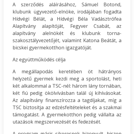
A szerződés aláírásához, Sámuel Botond,
klubunk ügyvezető-elnöke, irodájában fogadta
Hídvégi Bélát, a Hídvégi Béla Vadásztrófea
Alapítvány alapítóját, Fegyver Csabát, az
alapítvány alelnökét és klubunk torna-
szakosztályvezetőjét, valamint Katona Beátát, a
bicskei gyermekotthon igazgatóját.
Az együttműködés célja
A megállapodás keretében öt hátrányos
helyzetű gyermek kezdi meg a sportolást, heti
két alkalommal a TSC-nél: három lány tornában,
két fiú pedig ökölvívásban talál új kihívásokat.
Az alapítvány finanszírozza a tagdíjakat, míg a
TSC biztosítja az edzésfeltételeket és a szakmai
támogatást. A gyermekotthon pedig vállalta az
utazások megszervezését és fedezését.
A program máris sikeresnek bizonyult, hiszen