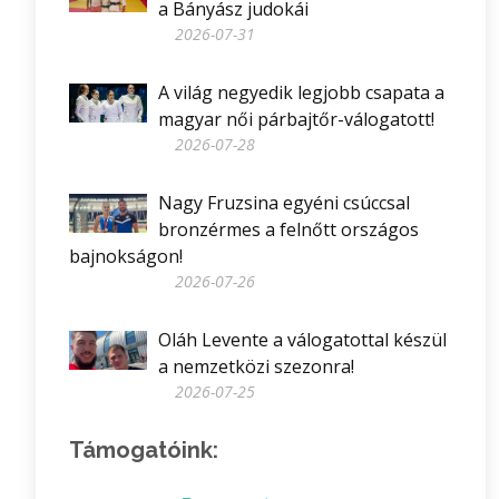
a Bányász judokái
2026-07-31
A világ negyedik legjobb csapata a
magyar női párbajtőr-válogatott!
2026-07-28
Nagy Fruzsina egyéni csúccsal
bronzérmes a felnőtt országos
bajnokságon!
2026-07-26
Oláh Levente a válogatottal készül
a nemzetközi szezonra!
2026-07-25
Támogatóink: