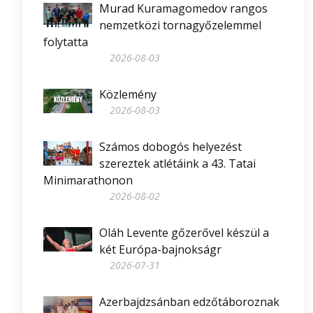
Murad Kuramagomedov rangos
nemzetközi tornagyőzelemmel
folytatta
2026-08-03
Közlemény
2026-08-03
Számos dobogós helyezést
szereztek atlétáink a 43. Tatai
Minimarathonon
2026-08-02
Oláh Levente gőzerővel készül a
két Európa-bajnokságr
2026-07-31
Azerbajdzsánban edzőtáboroznak