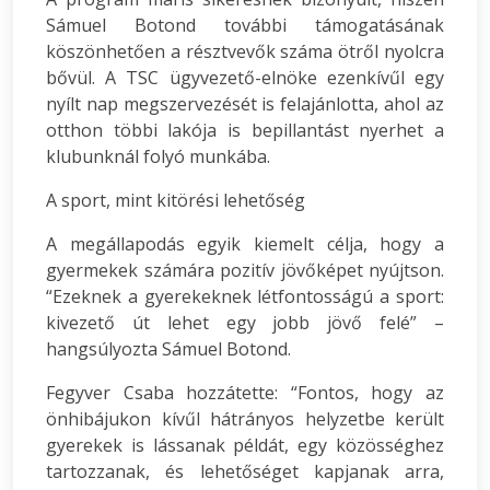
Sámuel Botond további támogatásának
köszönhetően a résztvevők száma ötről nyolcra
bővül. A TSC ügyvezető-elnöke ezenkívűl egy
nyílt nap megszervezését is felajánlotta, ahol az
otthon többi lakója is bepillantást nyerhet a
klubunknál folyó munkába.
A sport, mint kitörési lehetőség
A megállapodás egyik kiemelt célja, hogy a
gyermekek számára pozitív jövőképet nyújtson.
“Ezeknek a gyerekeknek létfontosságú a sport:
kivezető út lehet egy jobb jövő felé” –
hangsúlyozta Sámuel Botond.
Fegyver Csaba hozzátette: “Fontos, hogy az
önhibájukon kívűl hátrányos helyzetbe került
gyerekek is lássanak példát, egy közösséghez
tartozzanak, és lehetőséget kapjanak arra,