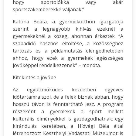
hogy sportolókká vagy akár
sportszakemberekké váljanak.”
Katona Beáta, a gyermekotthon igazgatója
szerint a legnagyobb kihívás ezeknél a
gyermekeknél a közeg, ahonnan érkeztek. “A
szabadidő hasznos eltöltése, a közösséghez
tartozás és a példamutatás elengedhetetlen
ahhoz, hogy ezek a gyermekek egészséges
jövőképpel rendelkezzenek” – mondta.
Kitekintés a jövőbe
Az együttműködés kezdetben egyéves
időtartamra szól, de a felek bíznak abban, hogy
hosszú távon is fenntartható lesz. A program
részeként a gyermekek a sport mellett
kulturális élményekkel is gazdagodhatnak: egy
kirándulás keretében, a Hídvégi Béla által
létrehozzott Keszthelyi Vadászati Múzeumot is