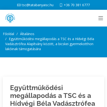
tsc@tatabanyaisc.hu
+36 70 381 6777
Főoldal
Általános
Együttműködési megállapodás a TSC és a Hídvégi Béla
Vadásztrófea Alapítvány között, a bicskei gyermekotthon
lakóinak támogatására
Együttműködési
megállapodás a TSC és a
Hídvégi Béla Vadásztrófea