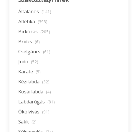
Szakosztályi hírek
Általános
(141)
Atlétika
(393)
Birkózás
(205)
Bridzs
(6)
Cselgáncs
(61)
Judo
(52)
Karate
(5)
Kézilabda
(32)
Kosárlabda
(4)
Labdarúgás
(81)
Ökölvívás
(91)
Sakk
(2)
Súlyemelés
(74)