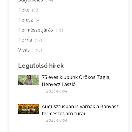
Teke
(92)
Tenisz
(4)
Természetjárás
(16)
Torna
(17)
Vívás
(190)
Legutolsó hírek
75 éves klubunk Örökös Tagja,
Henyecz László
2026-08-04
Augusztusban is várnak a Bányász
természetjáró túrái
2026-08-04