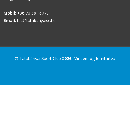
Mobil:
+36 70 381 6777
Email:
tsc@tatabanyaisc.hu
© Tatabányai Sport Club
2026
. Minden jog fenntartva