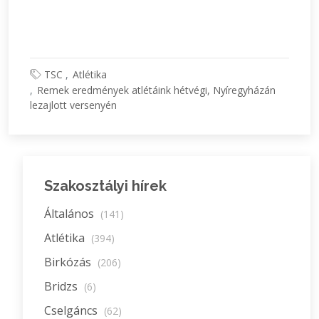
TSC
Atlétika
Remek eredmények atlétáink hétvégi, Nyíregyházán
lezajlott versenyén
Szakosztályi hírek
Általános
(141)
Atlétika
(394)
Birkózás
(206)
Bridzs
(6)
Cselgáncs
(62)