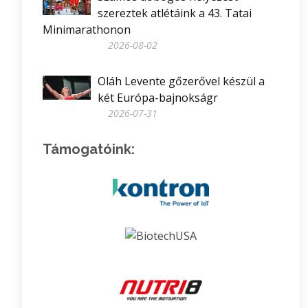
szereztek atlétáink a 43. Tatai
Minimarathonon
2026-08-02
Oláh Levente gőzerővel készül a
két Európa-bajnokságr
2026-07-31
Támogatóink: