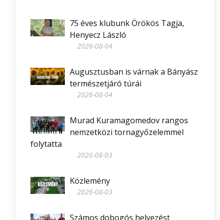
75 éves klubunk Örökös Tagja,
Henyecz László
2026-08-04
Augusztusban is várnak a Bányász
természetjáró túrái
2026-08-04
Murad Kuramagomedov rangos
nemzetközi tornagyőzelemmel
folytatta
2026-08-03
Közlemény
2026-08-03
Számos dobogós helyezést