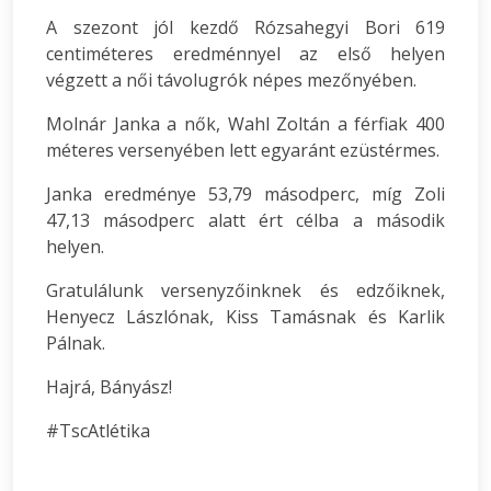
A szezont jól kezdő Rózsahegyi Bori 619
centiméteres eredménnyel az első helyen
végzett a női távolugrók népes mezőnyében.
Molnár Janka a nők, Wahl Zoltán a férfiak 400
méteres versenyében lett egyaránt ezüstérmes.
Janka eredménye 53,79 másodperc, míg Zoli
47,13 másodperc alatt ért célba a második
helyen.
Gratulálunk versenyzőinknek és edzőiknek,
Henyecz Lászlónak, Kiss Tamásnak és Karlik
Pálnak.
Hajrá, Bányász!
#TscAtlétika