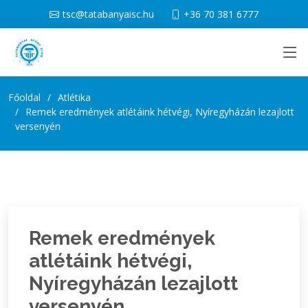
tsc@tatabanyaisc.hu
+36 70 381 6777
Főoldal
Atlétika
Remek eredmények atlétáink hétvégi, Nyíregyházán lezajlott
versenyén
Remek eredmények
atlétáink hétvégi,
Nyíregyházán lezajlott
versenyén