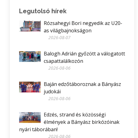
Legutolsó hírek
Rózsahegyi Bori negyedik az U20-
as világbajnokságon
2026-08-07
Balogh Adrián győzött a válogatott
csapattalálkozón
2026-08-06
Baján edzőtáboroznak a Bányász
judokái
2026-08-06
Edzés, strand és közösségi
élmények a Bányász birkózóinak
nyári táborában!
2026-08-06