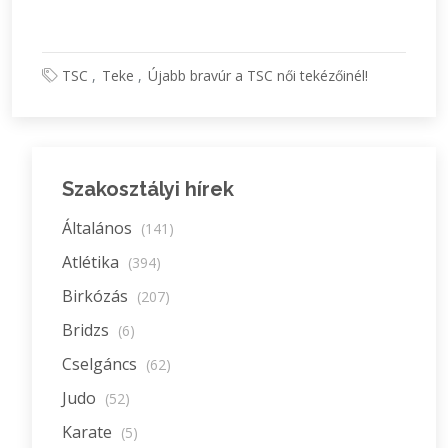
TSC
Teke
Újabb bravúr a TSC női tekézőinél!
Szakosztályi hírek
Általános
(141)
Atlétika
(394)
Birkózás
(207)
Bridzs
(6)
Cselgáncs
(62)
Judo
(52)
Karate
(5)