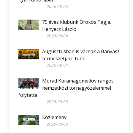
2026-08-06
75 éves klubunk Örökös Tagja,
Henyecz László
2026-08-04
Augusztusban is várnak a Bányász
természetjáró túrái
2026-08-04
Murad Kuramagomedov rangos
nemzetközi tornagyőzelemmel
folytatta
2026-08-03
Közlemény
2026-08-03