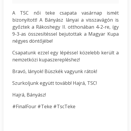
A TSC női teke csapata vasárnap ismét
bizonyított! A Bányász lányai a visszavágón is
győztek a Rákoshegy II. otthonában 4-2-re, így
9-3-as összesítéssel bejutottak a Magyar Kupa
négyes döntőjébe!
Csapatunk ezzel egy lépéssel közelebb került a
nemzetközi kupaszerepléshez!
Bravó, lányok! Büszkék vagyunk rátok!
Szurkoljunk együtt tovább! Hajrá, TSC!
Hajrá, Bányász!
#FinalFour #Teke #TscTeke