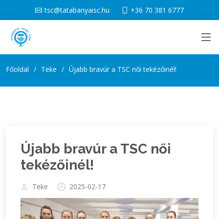
tsc@tatabanyaisc.hu
+36 70 381 6777
Főoldal
Teke
Újabb bravúr a TSC női tekézőinél!
Újabb bravúr a TSC női
tekézőinél!
Teke
2025-02-17