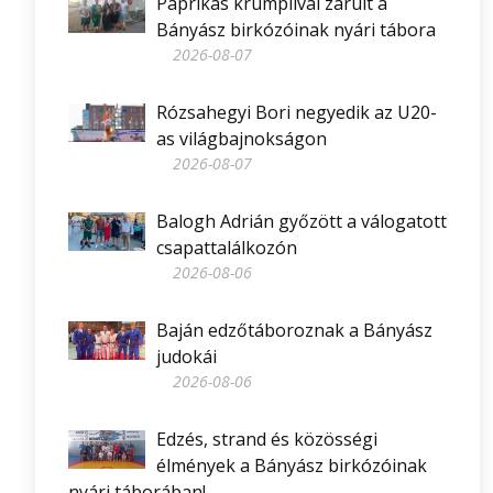
Paprikás krumplival zárult a
Bányász birkózóinak nyári tábora
2026-08-07
Rózsahegyi Bori negyedik az U20-
as világbajnokságon
2026-08-07
Balogh Adrián győzött a válogatott
csapattalálkozón
2026-08-06
Baján edzőtáboroznak a Bányász
judokái
2026-08-06
Edzés, strand és közösségi
élmények a Bányász birkózóinak
nyári táborában!