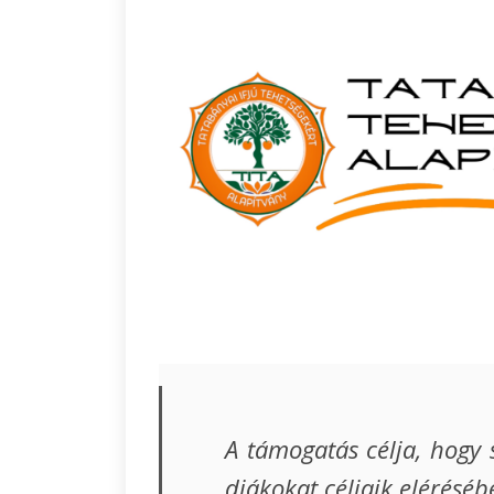
A támogatás célja, hogy 
diákokat céljaik eléréséb