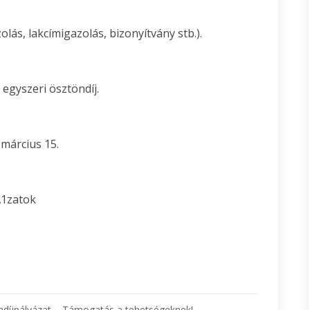
ás, lakcímigazolás, bizonyítvány stb.).
egyszeri ösztöndíj.
 március 15.
A1zatok
öndíjpályázat – Támogatás a tehetségeknek!