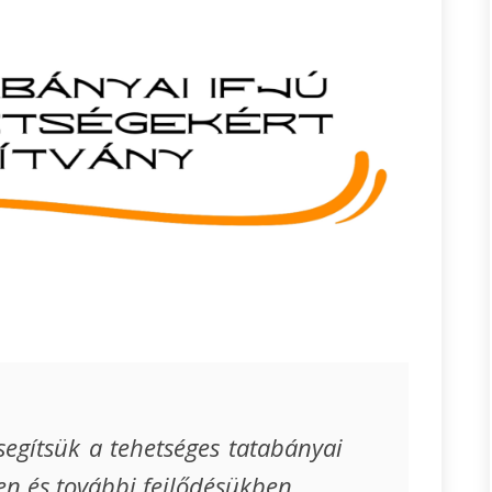
segítsük a tehetséges tatabányai
en és további fejlődésükben.