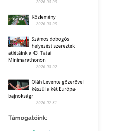
2026-08-03
Közlemény
2026-08-03
Számos dobogós
helyezést szereztek
atlétáink a 43. Tatai
Minimarathonon
2026-08-02
Oláh Levente gőzerővel
készül a két Európa-
bajnokságr
2026-07-31
Támogatóink: