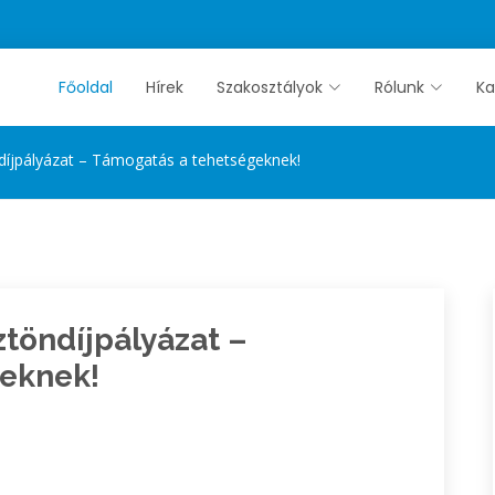
Főoldal
Hírek
Szakosztályok
Rólunk
Ka
díjpályázat – Támogatás a tehetségeknek!
ztöndíjpályázat –
eknek!