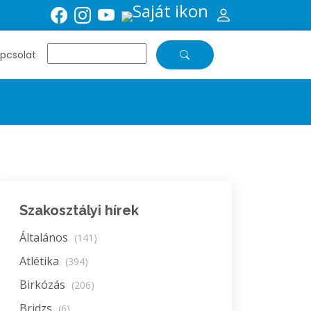
pcsolat
Szakosztályi hírek
Általános
(141)
Atlétika
(394)
Birkózás
(206)
Bridzs
(6)