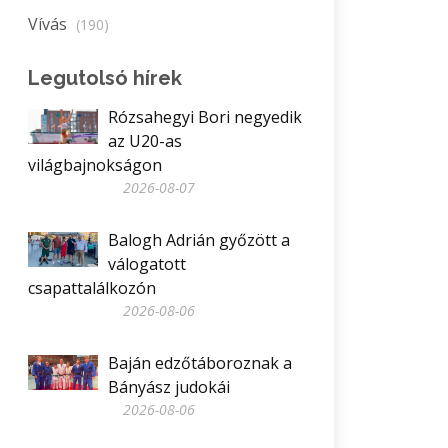
Vívás
(190)
Legutolsó hírek
Rózsahegyi Bori negyedik
az U20-as
világbajnokságon
2026-08-07
Balogh Adrián győzött a
válogatott
csapattalálkozón
2026-08-06
Baján edzőtáboroznak a
Bányász judokái
2026-08-06