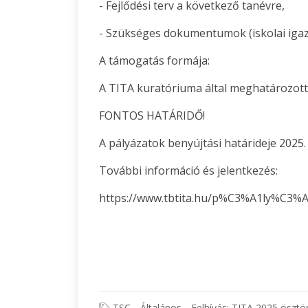
- Fejlődési terv a következő tanévre,
- Szükséges dokumentumok (iskolai igazol
A támogatás formája:
A TITA kuratóriuma által meghatározott 
FONTOS HATÁRIDŐ!
A pályázatok benyújtási határideje 2025.
További információ és jelentkezés:
https://www.tbtita.hu/p%C3%A1ly%C3%
TSC
Általános
Felhívás: TITA 2025 öszt