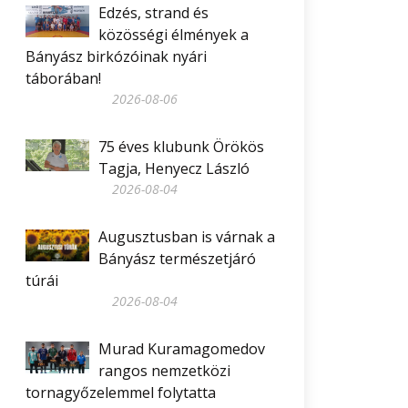
Edzés, strand és
közösségi élmények a
Bányász birkózóinak nyári
táborában!
2026-08-06
75 éves klubunk Örökös
Tagja, Henyecz László
2026-08-04
Augusztusban is várnak a
Bányász természetjáró
túrái
2026-08-04
Murad Kuramagomedov
rangos nemzetközi
tornagyőzelemmel folytatta