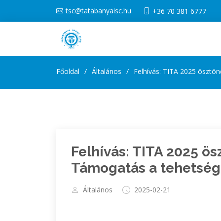
tsc@tatabanyaisc.hu
+36 70 381 6777
Főoldal
Általános
Felhívás: TITA 2025 ösztön
Felhívás: TITA 2025 ös
Támogatás a tehetség
Általános
2025-02-21