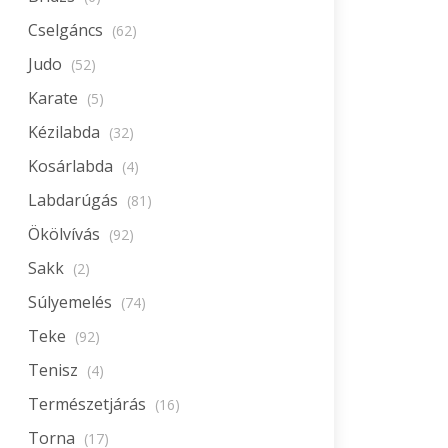
Cselgáncs
(62)
Judo
(52)
Karate
(5)
Kézilabda
(32)
Kosárlabda
(4)
Labdarúgás
(81)
Ökölvívás
(92)
Sakk
(2)
Súlyemelés
(74)
Teke
(92)
Tenisz
(4)
Természetjárás
(16)
Torna
(17)