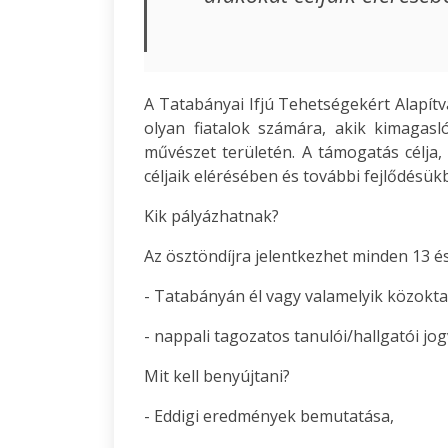
A Tatabányai Ifjú Tehetségekért Alapítv
olyan fiatalok számára, akik kimagasl
művészet területén. A támogatás célja,
céljaik elérésében és további fejlődésük
Kik pályázhatnak?
Az ösztöndíjra jelentkezhet minden 13 és 2
- Tatabányán él vagy valamelyik közokta
- nappali tagozatos tanulói/hallgatói jo
Mit kell benyújtani?
- Eddigi eredmények bemutatása,