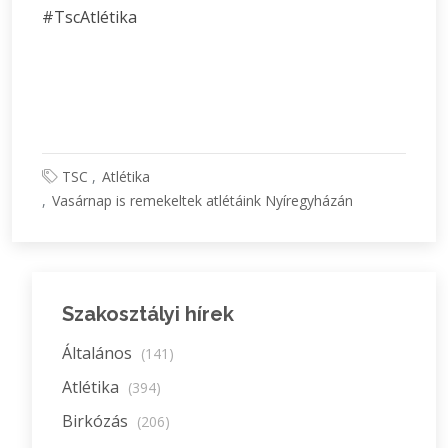
#TscAtlétika
TSC
Atlétika
Vasárnap is remekeltek atlétáink Nyíregyházán
Szakosztályi hírek
Általános
(141)
Atlétika
(394)
Birkózás
(206)