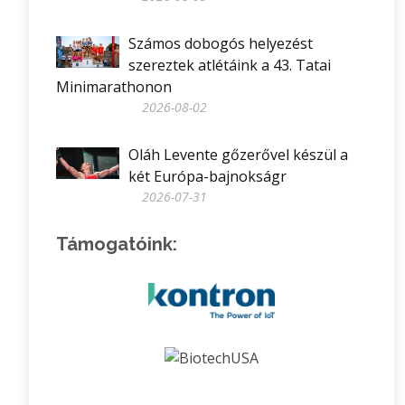
Számos dobogós helyezést
szereztek atlétáink a 43. Tatai
Minimarathonon
2026-08-02
Oláh Levente gőzerővel készül a
két Európa-bajnokságr
2026-07-31
Támogatóink: