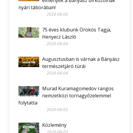
élmények a Bányász birkózóinak
nyári táborában!
2026-08-06
75 éves klubunk Örökös Tagja,
Henyecz László
2026-08-04
Augusztusban is várnak a Bányász
természetjáró túrái
2026-08-04
Murad Kuramagomedov rangos
nemzetközi tornagyőzelemmel
folytatta
2026-08-03
Közlemény
2026-08-03