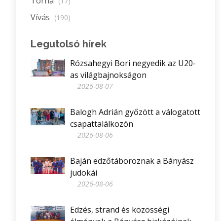
Torna
(17)
Vívás
(190)
Legutolsó hírek
Rózsahegyi Bori negyedik az U20-
as világbajnokságon
2026-08-07
Balogh Adrián győzött a válogatott
csapattalálkozón
2026-08-06
Baján edzőtáboroznak a Bányász
judokái
2026-08-06
Edzés, strand és közösségi