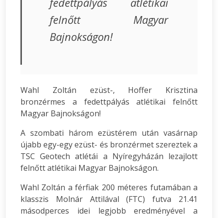
fedettpályás atlétikai
felnőtt Magyar
Bajnokságon!
Wahl Zoltán ezüst-, Hoffer Krisztina
bronzérmes a fedettpályás atlétikai felnőtt
Magyar Bajnokságon!
A szombati három ezüstérem után vasárnap
újabb egy-egy ezüst- és bronzérmet szereztek a
TSC Geotech atlétái a Nyíregyházán lezajlott
felnőtt atlétikai Magyar Bajnokságon.
Wahl Zoltán a férfiak 200 méteres futamában a
klasszis Molnár Attilával (FTC) futva 21.41
másodperces idei legjobb eredményével a