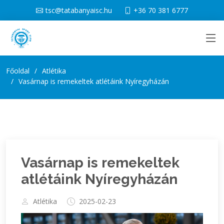
tsc@tatabanyaisc.hu
+36 70 381 6777
Főoldal
Atlétika
Vasárnap is remekeltek atlétáink Nyíregyházán
Vasárnap is remekeltek
atlétáink Nyíregyházán
Atlétika
2025-02-23