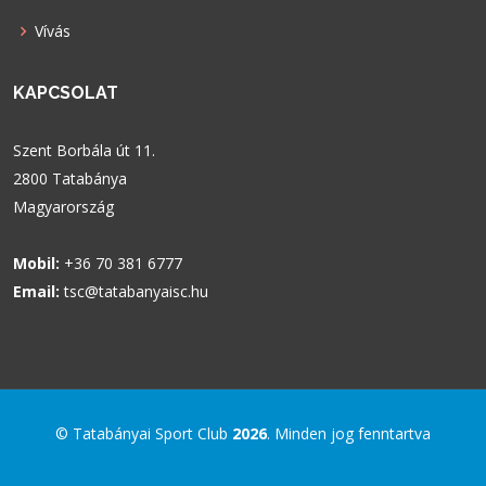
Vívás
KAPCSOLAT
Szent Borbála út 11.
2800 Tatabánya
Magyarország
Mobil:
+36 70 381 6777
Email:
tsc@tatabanyaisc.hu
© Tatabányai Sport Club
2026
. Minden jog fenntartva