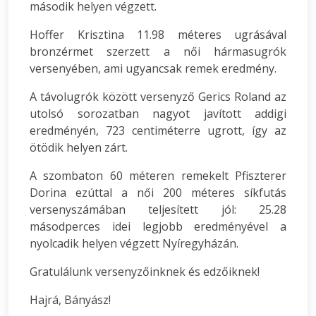
második helyen végzett.
Hoffer Krisztina 11.98 méteres ugrásával
bronzérmet szerzett a női hármasugrók
versenyében, ami ugyancsak remek eredmény.
A távolugrók között versenyző Gerics Roland az
utolsó sorozatban nagyot javított addigi
eredményén, 723 centiméterre ugrott, így az
ötödik helyen zárt.
A szombaton 60 méteren remekelt Pfiszterer
Dorina ezúttal a női 200 méteres síkfutás
versenyszámában teljesített jól: 25.28
másodperces idei legjobb eredményével a
nyolcadik helyen végzett Nyíregyházán.
Gratulálunk versenyzőinknek és edzőiknek!
Hajrá, Bányász!