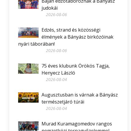
Baján edzőtáboroznak a Bányász
judokái
2026-08-06
Edzés, strand és közösségi
élmények a Bányász birkózóinak
nyári táborában!
2026-08-06
75 éves klubunk Örökös Tagja,
Henyecz László
2026-08-04
Augusztusban is várnak a Bányász
természetjáró túrái
2026-08-04
Murad Kuramagomedov rangos
nemzetközi tornagyőzelemmel