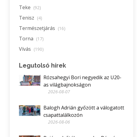
Teke
(92)
Tenisz
(4)
Természetjárás
(16)
Torna
(17)
Vívás
(190)
Legutolsó hírek
Rózsahegyi Bori negyedik az U20-
as világbajnokságon
2026-08-07
Balogh Adrián győzött a válogatott
csapattalálkozón
2026-08-06