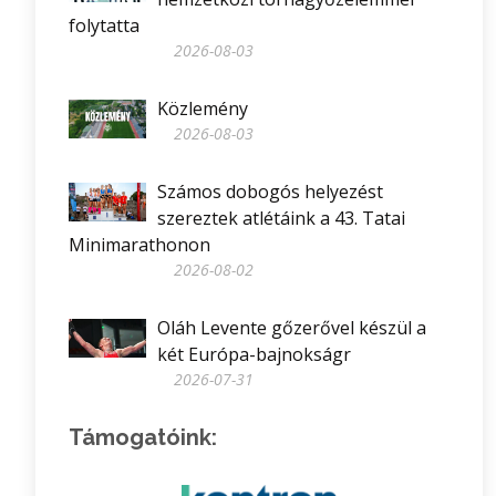
folytatta
2026-08-03
Közlemény
2026-08-03
Számos dobogós helyezést
szereztek atlétáink a 43. Tatai
Minimarathonon
2026-08-02
Oláh Levente gőzerővel készül a
két Európa-bajnokságr
2026-07-31
Támogatóink: