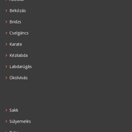
Birkózás
Bridzs
Cselgáncs
Karate
Kézilabda
Labdarúgás
Ökölvívás
Sakk
Súlyemelés