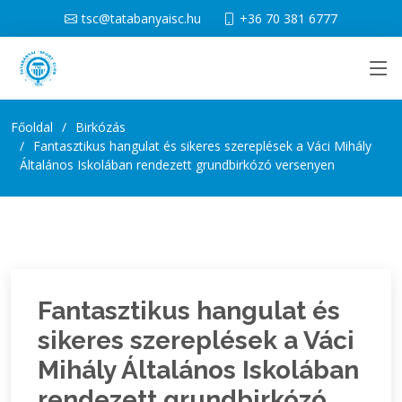
tsc@tatabanyaisc.hu
+36 70 381 6777
Főoldal
Birkózás
Fantasztikus hangulat és sikeres szereplések a Váci Mihály
Általános Iskolában rendezett grundbirkózó versenyen
Fantasztikus hangulat és
sikeres szereplések a Váci
Mihály Általános Iskolában
rendezett grundbirkózó