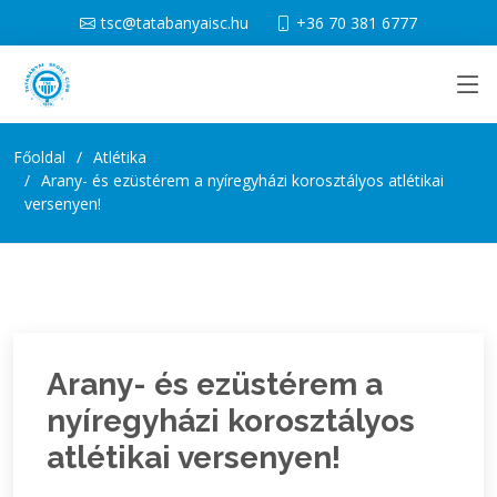
tsc@tatabanyaisc.hu
+36 70 381 6777
Főoldal
Atlétika
Arany- és ezüstérem a nyíregyházi korosztályos atlétikai
versenyen!
Arany- és ezüstérem a
nyíregyházi korosztályos
atlétikai versenyen!