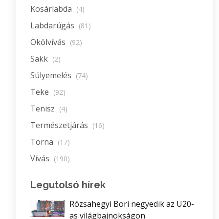
Kosárlabda
(4)
Labdarúgás
(81)
Ökölvívás
(92)
Sakk
(2)
Súlyemelés
(74)
Teke
(92)
Tenisz
(4)
Természetjárás
(16)
Torna
(17)
Vívás
(190)
Legutolsó hírek
Rózsahegyi Bori negyedik az U20-
as világbajnokságon