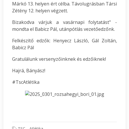
Márkó 13. helyen ért célba. Távolugrásban Társi
Zétény 12. helyen végzett.
Bizakodva várjuk a vasárnapi folytatást" -
mondta el Babicz Pál, utánpótlás vezetőedzőnk.
Felkészítő edzők: Henyecz László, Gál Zoltán,
Babicz Pál
Gratulálunk versenyzőinknek és edzőiknek!
Hajrá, Bányász!
#TscAtlétika
TSC
Atlétika