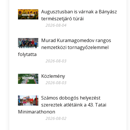
Augusztusban is várnak a Bányász
természetjáró túrái
2026-08-04
Murad Kuramagomedov rangos
nemzetközi tornagyőzelemmel
folytatta
2026-08-03
Közlemény
2026-08-03
Számos dobogós helyezést
szereztek atlétáink a 43. Tatai
Minimarathonon
2026-08-02