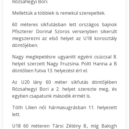
Rózsahegyi Bori.
Mellettük a többiek is remekül szerepeltek.
60 méteres síkfutásban lett országos bajnok
Pfiszterer Dorina! Szoros versenyben sikerült
megszerezni az első helyet az U18 korosztály
döntőjében.
Nagy meglepetésre ugyanitt egyéni csúccsal 8.
helyet szerzett Nagy Fruzsina. Pöltl Hanna a B
döntőben futva 13. helyezést ért el.
Az U20 lány 60 méter síkfutás döntőjében
Rózsahegyi Bori a 2. helyet szerezte meg, és
egyben csapatunk második érmét is.
Tóth Lilien női hármasugrásban 11. helyezett
lett.
U18 60 méteren Társi Zétény 8., míg Balogh