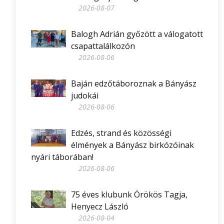
2026-08-07
Balogh Adrián győzött a válogatott
csapattalálkozón
2026-08-06
Baján edzőtáboroznak a Bányász
judokái
2026-08-06
Edzés, strand és közösségi
élmények a Bányász birkózóinak
nyári táborában!
2026-08-06
75 éves klubunk Örökös Tagja,
Henyecz László
2026-08-04