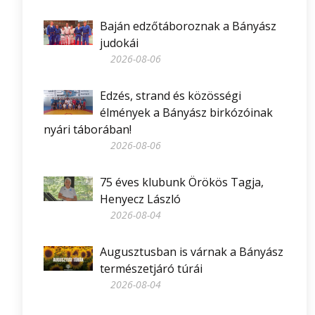
Baján edzőtáboroznak a Bányász
judokái
2026-08-06
Edzés, strand és közösségi
élmények a Bányász birkózóinak
nyári táborában!
2026-08-06
75 éves klubunk Örökös Tagja,
Henyecz László
2026-08-04
Augusztusban is várnak a Bányász
természetjáró túrái
2026-08-04