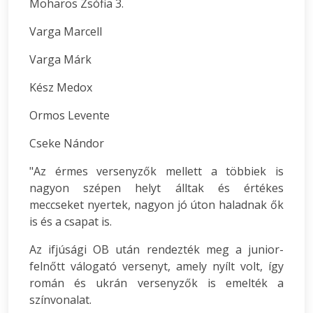
Moharos Zsófia 3.
Varga Marcell
Varga Márk
Kész Medox
Ormos Levente
Cseke Nándor
"Az érmes versenyzők mellett a többiek is
nagyon szépen helyt álltak és értékes
meccseket nyertek, nagyon jó úton haladnak ők
is és a csapat is.
Az ifjúsági OB után rendezték meg a junior-
felnőtt válogató versenyt, amely nyílt volt, így
román és ukrán versenyzők is emelték a
színvonalat.