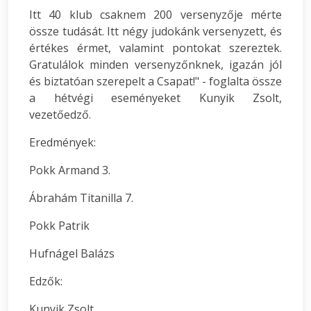
Itt 40 klub csaknem 200 versenyzője mérte
össze tudását. Itt négy judokánk versenyzett, és
értékes érmet, valamint pontokat szereztek.
Gratulálok minden versenyzőnknek, igazán jól
és biztatóan szerepelt a Csapat!" - foglalta össze
a hétvégi eseményeket Kunyik Zsolt,
vezetőedző.
Eredmények:
Pokk Armand 3.
Ábrahám Titanilla 7.
Pokk Patrik
Hufnágel Balázs
Edzők:
Kunyik Zsolt