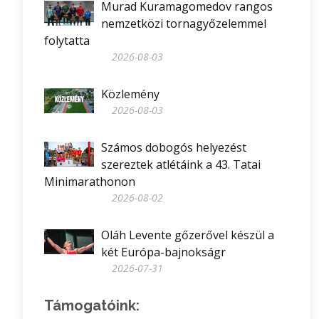
Murad Kuramagomedov rangos
nemzetközi tornagyőzelemmel
folytatta
2026-08-03
Közlemény
2026-08-03
Számos dobogós helyezést
szereztek atlétáink a 43. Tatai
Minimarathonon
2026-08-02
Oláh Levente gőzerővel készül a
két Európa-bajnokságr
2026-07-31
Támogatóink: