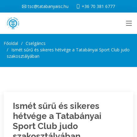
tsc@tatabanyaisc.hu
+36 70 381 6777
Főoldal
Cselgáncs
Ismét sűrű és sikeres hétvége a Tatabányai Sport Club judo
szakosztályában
Ismét sűrű és sikeres
hétvége a Tatabányai
Sport Club judo
szakosztályában