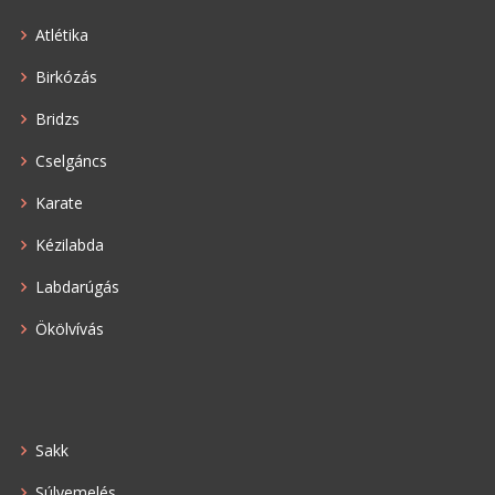
Atlétika
Birkózás
Bridzs
Cselgáncs
Karate
Kézilabda
Labdarúgás
Ökölvívás
Sakk
Súlyemelés