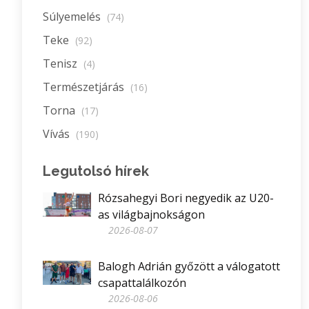
Súlyemelés
(74)
Teke
(92)
Tenisz
(4)
Természetjárás
(16)
Torna
(17)
Vívás
(190)
Legutolsó hírek
Rózsahegyi Bori negyedik az U20-
as világbajnokságon
2026-08-07
Balogh Adrián győzött a válogatott
csapattalálkozón
2026-08-06