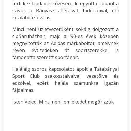
férfi kézilabdamérkőzésen, de együtt dobbant a
szívük a Bányász atlétáival, birkózóival, női
kézilabdázóival is.
Minci néni üzletvezetőként sokáig dolgozott a
cipőáruházban, majd a ‘90-es évek közepén
megnyitották az Adidas márkaboltot, amelynek
révén évtizedeken át soortszerekkel is
támogatta szerettt sportágait.
Haláláig szoros kapcsolatot ápolt a Tatabányai
Sport Club szakosztályaival, vezetőivel és
edzőivel, ezért halála számunkra igazán
fájdalmas.
Isten Veled, Minci néni, emlékedet megőrizzük.