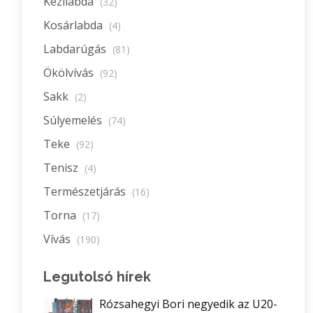
Kézilabda
(32)
Kosárlabda
(4)
Labdarúgás
(81)
Ökölvívás
(92)
Sakk
(2)
Súlyemelés
(74)
Teke
(92)
Tenisz
(4)
Természetjárás
(16)
Torna
(17)
Vívás
(190)
Legutolsó hírek
Rózsahegyi Bori negyedik az U20-