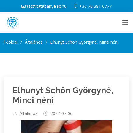
tsc@tatabanyaisc.hu
+36 70 381 6777
Főoldal
Általános
Elhunyt Schön Györgyné, Minci néni
Elhunyt Schön Györgyné,
Minci néni
Általános
2022-07-06