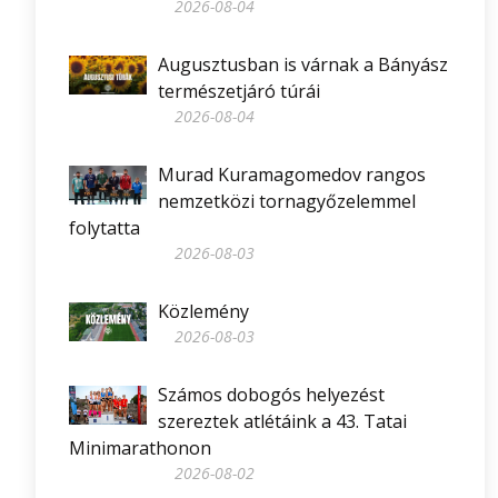
2026-08-04
Augusztusban is várnak a Bányász
természetjáró túrái
2026-08-04
Murad Kuramagomedov rangos
nemzetközi tornagyőzelemmel
folytatta
2026-08-03
Közlemény
2026-08-03
Számos dobogós helyezést
szereztek atlétáink a 43. Tatai
Minimarathonon
2026-08-02