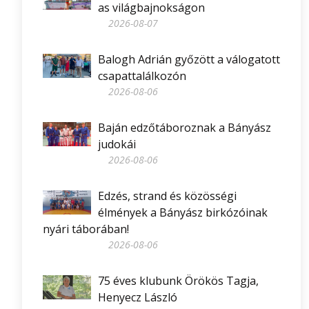
as világbajnokságon
2026-08-07
Balogh Adrián győzött a válogatott
csapattalálkozón
2026-08-06
Baján edzőtáboroznak a Bányász
judokái
2026-08-06
Edzés, strand és közösségi
élmények a Bányász birkózóinak
nyári táborában!
2026-08-06
75 éves klubunk Örökös Tagja,
Henyecz László