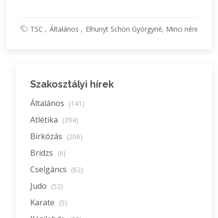
TSC
Általános
Elhunyt Schön Györgyné, Minci néni
Szakosztályi hírek
Általános
(141)
Atlétika
(394)
Birkózás
(206)
Bridzs
(6)
Cselgáncs
(62)
Judo
(52)
Karate
(5)