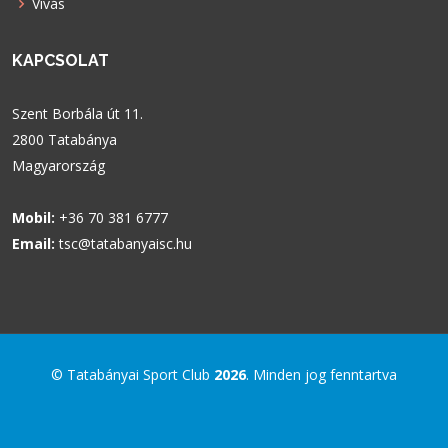
Vívás
KAPCSOLAT
Szent Borbála út 11.
2800 Tatabánya
Magyarország
Mobil:
+36 70 381 6777
Email:
tsc@tatabanyaisc.hu
© Tatabányai Sport Club
2026
. Minden jog fenntartva