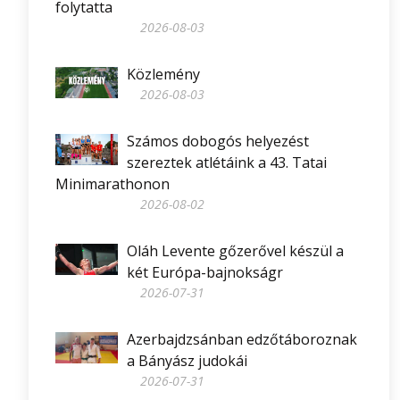
folytatta
2026-08-03
Közlemény
2026-08-03
Számos dobogós helyezést
szereztek atlétáink a 43. Tatai
Minimarathonon
2026-08-02
Oláh Levente gőzerővel készül a
két Európa-bajnokságr
2026-07-31
Azerbajdzsánban edzőtáboroznak
a Bányász judokái
2026-07-31