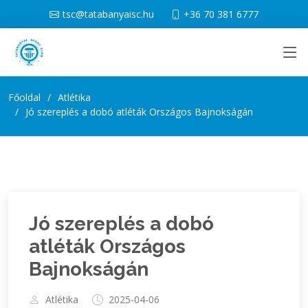
tsc@tatabanyaisc.hu
+36 70 381 6777
Főoldal
Atlétika
Jó szereplés a dobó atléták Országos Bajnokságán
Jó szereplés a dobó
atléták Országos
Bajnokságán
Atlétika
2025-04-06