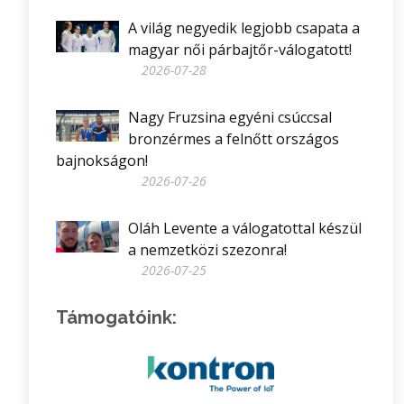
A világ negyedik legjobb csapata a
magyar női párbajtőr-válogatott!
2026-07-28
Nagy Fruzsina egyéni csúccsal
bronzérmes a felnőtt országos
bajnokságon!
2026-07-26
Oláh Levente a válogatottal készül
a nemzetközi szezonra!
2026-07-25
Támogatóink: