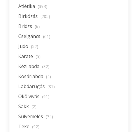
Atlétika
(393)
Birkózás
(205)
Bridzs
(6)
Cselgáncs
(61)
Judo
(52)
Karate
(5)
Kézilabda
(32)
Kosárlabda
(4)
Labdarúgás
(81)
Ökölvívás
(91)
Sakk
(2)
Súlyemelés
(74)
Teke
(92)