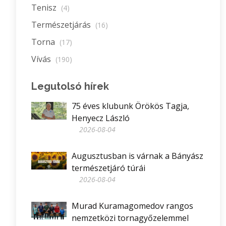
Tenisz
(4)
Természetjárás
(16)
Torna
(17)
Vívás
(190)
Legutolsó hírek
75 éves klubunk Örökös Tagja,
Henyecz László
2026-08-04
Augusztusban is várnak a Bányász
természetjáró túrái
2026-08-04
Murad Kuramagomedov rangos
nemzetközi tornagyőzelemmel