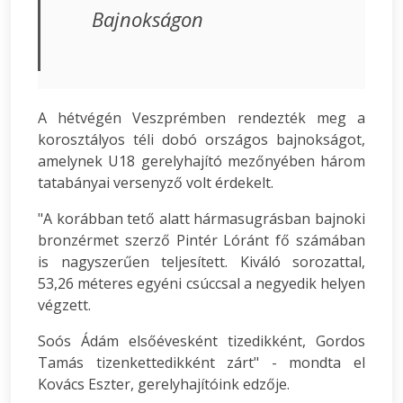
Bajnokságon
A hétvégén Veszprémben rendezték meg a
korosztályos téli dobó országos bajnokságot,
amelynek U18 gerelyhajító mezőnyében három
tatabányai versenyző volt érdekelt.
"A korábban tető alatt hármasugrásban bajnoki
bronzérmet szerző Pintér Lóránt fő számában
is nagyszerűen teljesített. Kiváló sorozattal,
53,26 méteres egyéni csúccsal a negyedik helyen
végzett.
Soós Ádám elsőévesként tizedikként, Gordos
Tamás tizenkettedikként zárt" - mondta el
Kovács Eszter, gerelyhajítóink edzője.