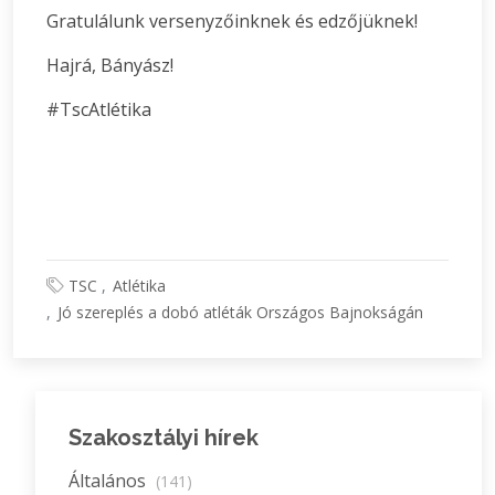
Gratulálunk versenyzőinknek és edzőjüknek!
Hajrá, Bányász!
#TscAtlétika
TSC
Atlétika
Jó szereplés a dobó atléták Országos Bajnokságán
Szakosztályi hírek
Általános
(141)