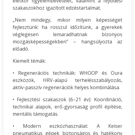
életkor figyelembevételét, valamint a fejlődési
szakaszokhoz igazított edzéstartalmat.
„Nem mindegy, mikor milyen képességet
fejlesztünk: ha rosszul időzítünk, a gyerekek
véglegesen lemaradhatnak bizonyos
mozgásképességekben” – hangsúlyozta az
előadó.
Kiemelt témák:
• Regenerációs technikák: WHOOP és Oura
eszközök, HRV-alapú terhelésszabályozás,
aktív-passzív regenerációk helyes kombinálása.
• Fejlesztési szakaszok (6–21 év): Koordináció,
technikai alapok, erő-gyorsaság profil építése,
mentális támogatás.
• Modern eszközhasználat: A Keiser
pneumatikus gépek biztonságos és hatékony