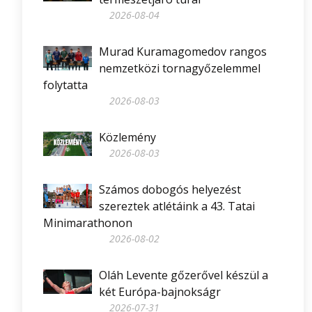
2026-08-04
Murad Kuramagomedov rangos
nemzetközi tornagyőzelemmel
folytatta
2026-08-03
Közlemény
2026-08-03
Számos dobogós helyezést
szereztek atlétáink a 43. Tatai
Minimarathonon
2026-08-02
Oláh Levente gőzerővel készül a
két Európa-bajnokságr
2026-07-31