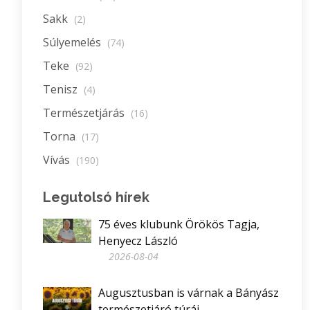
Sakk
(2)
Súlyemelés
(74)
Teke
(92)
Tenisz
(4)
Természetjárás
(16)
Torna
(17)
Vívás
(190)
Legutolsó hírek
75 éves klubunk Örökös Tagja,
Henyecz László
2026-08-04
Augusztusban is várnak a Bányász
természetjáró túrái