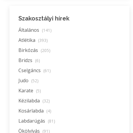
Szakosztályi hírek
Általános
(141)
Atlétika
(393)
Birkózás
(205)
Bridzs
(6)
Cselgáncs
(61)
Judo
(52)
Karate
(5)
Kézilabda
(32)
Kosárlabda
(4)
Labdarúgás
(81)
Ökölvívás
(91)