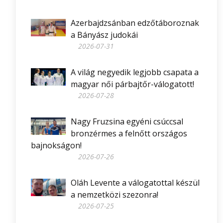
Azerbajdzsánban edzőtáboroznak
a Bányász judokái
2026-07-31
A világ negyedik legjobb csapata a
magyar női párbajtőr-válogatott!
2026-07-28
Nagy Fruzsina egyéni csúccsal
bronzérmes a felnőtt országos
bajnokságon!
2026-07-26
Oláh Levente a válogatottal készül
a nemzetközi szezonra!
2026-07-25