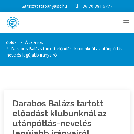
tsc@tatabanyaisc.hu
+36 70 381 6777
Főoldal
Általános
Darabos Balázs tartott előadást klubunknál az utánpótlás-
nevelés legújabb irányairól
Darabos Balázs tartott
előadást klubunknál az
utánpótlás-nevelés
legújabb irányairól