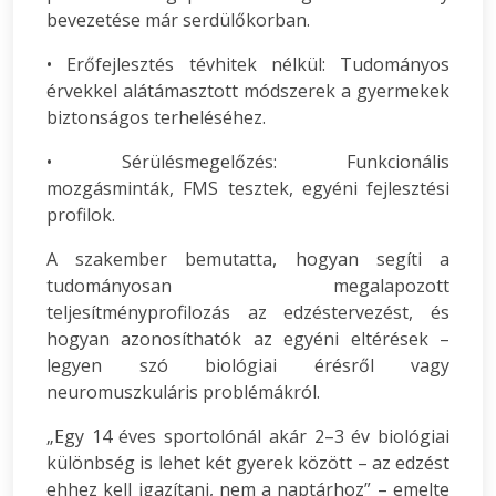
bevezetése már serdülőkorban.
• Erőfejlesztés tévhitek nélkül: Tudományos
érvekkel alátámasztott módszerek a gyermekek
biztonságos terheléséhez.
• Sérülésmegelőzés: Funkcionális
mozgásminták, FMS tesztek, egyéni fejlesztési
profilok.
A szakember bemutatta, hogyan segíti a
tudományosan megalapozott
teljesítményprofilozás az edzéstervezést, és
hogyan azonosíthatók az egyéni eltérések –
legyen szó biológiai érésről vagy
neuromuszkuláris problémákról.
„Egy 14 éves sportolónál akár 2–3 év biológiai
különbség is lehet két gyerek között – az edzést
ehhez kell igazítani, nem a naptárhoz” – emelte