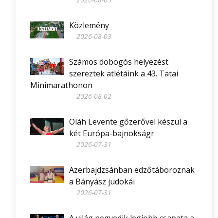
Közlemény
2026-08-03
Számos dobogós helyezést
szereztek atlétáink a 43. Tatai
Minimarathonon
2026-08-02
Oláh Levente gőzerővel készül a
két Európa-bajnokságr
2026-07-31
Azerbajdzsánban edzőtáboroznak
a Bányász judokái
2026-07-31