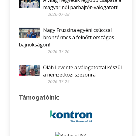
A világ negyedik legjobb csapata a
magyar női párbajtőr-válogatott!
2026-07-28
Nagy Fruzsina egyéni csúccsal
bronzérmes a felnőtt országos
bajnokságon!
2026-07-26
Oláh Levente a válogatottal készül
a nemzetközi szezonra!
2026-07-25
Támogatóink: