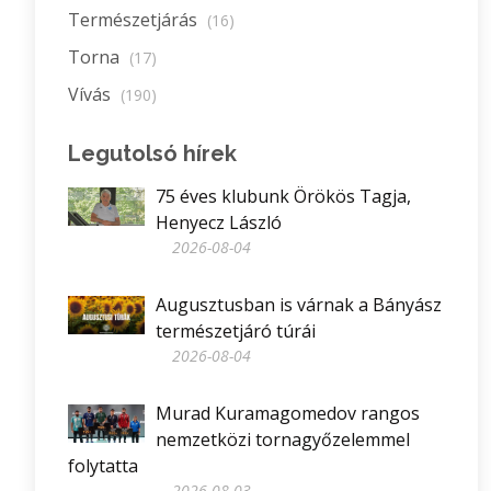
Természetjárás
(16)
Torna
(17)
Vívás
(190)
Legutolsó hírek
75 éves klubunk Örökös Tagja,
Henyecz László
2026-08-04
Augusztusban is várnak a Bányász
természetjáró túrái
2026-08-04
Murad Kuramagomedov rangos
nemzetközi tornagyőzelemmel
folytatta
2026-08-03