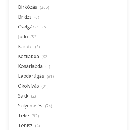
Birkózás
(205)
Bridzs
(6)
Cselgáncs
(61)
Judo
(52)
Karate
(5)
Kézilabda
(32)
Kosárlabda
(4)
Labdarúgás
(81)
Ökölvívás
(91)
Sakk
(2)
Súlyemelés
(74)
Teke
(92)
Tenisz
(4)