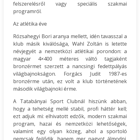
felszerelésről vagy speciális szakmai
programról.
Az atlétika éve
Rózsahegyi Bori aranya mellett, idén tavasszal a
klub másik kiválósága, Wahl Zoltán is letette
névjegyét a nemzetközi atlétikai porondon: a
magyar 4×400 méteres váltó tagjaként
bronzérmet szerzett a nancsingi fedettpályás
világbajnokságon. Forgács Judit 1987-es
bronzérme után, ez volt a klub történetének
második világbajnoki érme.
A Tatabányai Sport Clubnál hiszünk abban,
hogy a tehetség mellé stabil, profi háttér kell;
ezt adjuk mi: elhivatott edzők, modern szakmai
program, hazai és nemzetközi lehetőségek,
valamint egy olyan közeg, ahol a sportoló
nemcsak fejlődik, hanem mer nagyot álmodni.