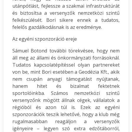
utánpótlást, fejlessze a szakmai infrastruktúrát
és biztosítsa a versenyzők nemzetközi szintű
felkészülését. Bori sikere ennek a tudatos,
felelős gazdálkodásnak is az eredménye.
Az egyéni szponzoráció ereje
Sámuel Botond további törekvésee, hogy nem
áll meg az állami és önkormányzati forrásoknál.
Tudatos kapcsolatépítéssel olyan partnereket
von be, mint Bori esetében a Geodézia Kft., akik
nem csupán anyagi támogatást nyújtanak,
hanem hitet és bizalmat fektetnek
sportolóinkba. Számos nemzetközi szintű
versenyzőnk mögött állnak cégek, vállalatok a
régióból és azon túl is. Ezek az egyéni
szponzorációk teszik lehetővé, hogy a klub még
rugalmasabban reagáljon a versenyzők
igényeire – legyen szó extra edzőtáborról,