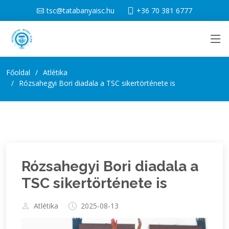
tsc@tatabanyaisc.hu
+36 70 381 6777
Főoldal
Atlétika
Rózsahegyi Bori diadala a TSC sikertörténete is
Rózsahegyi Bori diadala a
TSC sikertörténete is
Atlétika
2025-08-13