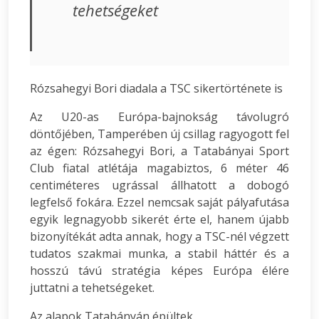
tehetségeket
Rózsahegyi Bori diadala a TSC sikertörténete is
Az U20-as Európa-bajnokság távolugró
döntőjében, Tamperében új csillag ragyogott fel
az égen: Rózsahegyi Bori, a Tatabányai Sport
Club fiatal atlétája magabiztos, 6 méter 46
centiméteres ugrással állhatott a dobogó
legfelső fokára. Ezzel nemcsak saját pályafutása
egyik legnagyobb sikerét érte el, hanem újabb
bizonyítékát adta annak, hogy a TSC-nél végzett
tudatos szakmai munka, a stabil háttér és a
hosszú távú stratégia képes Európa élére
juttatni a tehetségeket.
Az alapok Tatabányán épültek