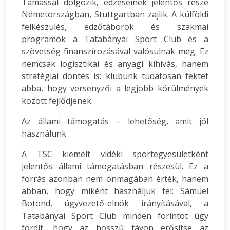
Tamással dolgozik, edzéseinek jelentős része
Németországban, Stuttgartban zajlik. A külföldi
felkészülés, edzőtáborok és szakmai
programok a Tatabányai Sport Club és a
szövetség finanszírozásával valósulnak meg. Ez
nemcsak logisztikai és anyagi kihívás, hanem
stratégiai döntés is: klubunk tudatosan fektet
abba, hogy versenyzői a legjobb körülmények
között fejlődjenek.
Az állami támogatás – lehetőség, amit jól
használunk
A TSC kiemelt vidéki sportegyesületként
jelentős állami támogatásban részesül. Ez a
forrás azonban nem önmagában érték, hanem
abban, hogy miként használjuk fel: Sámuel
Botond, ügyvezető-elnök irányításával, a
Tatabányai Sport Club minden forintot úgy
fordít, hogy az hosszú távon erősítse az