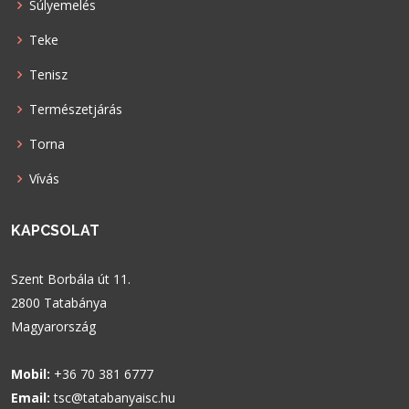
Súlyemelés
Teke
Tenisz
Természetjárás
Torna
Vívás
KAPCSOLAT
Szent Borbála út 11.
2800 Tatabánya
Magyarország
Mobil:
+36 70 381 6777
Email:
tsc@tatabanyaisc.hu