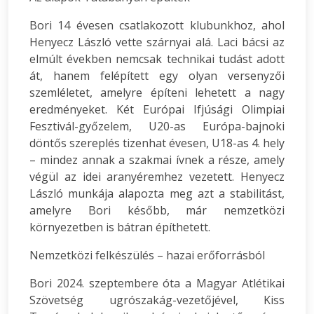
Bori 14 évesen csatlakozott klubunkhoz, ahol
Henyecz László vette szárnyai alá. Laci bácsi az
elmúlt években nemcsak technikai tudást adott
át, hanem felépített egy olyan versenyzői
szemléletet, amelyre építeni lehetett a nagy
eredményeket. Két Európai Ifjúsági Olimpiai
Fesztivál-győzelem, U20-as Európa-bajnoki
döntős szereplés tizenhat évesen, U18-as 4. hely
– mindez annak a szakmai ívnek a része, amely
végül az idei aranyéremhez vezetett. Henyecz
László munkája alapozta meg azt a stabilitást,
amelyre Bori később, már nemzetközi
környezetben is bátran építhetett.
Nemzetközi felkészülés – hazai erőforrásból
Bori 2024. szeptembere óta a Magyar Atlétikai
Szövetség ugrószakág-vezetőjével, Kiss