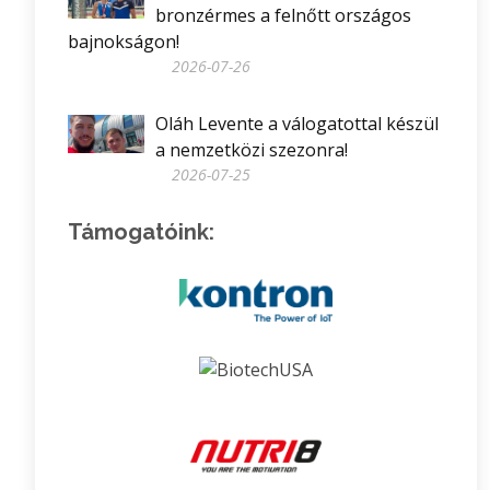
bronzérmes a felnőtt országos
bajnokságon!
2026-07-26
Oláh Levente a válogatottal készül
a nemzetközi szezonra!
2026-07-25
Támogatóink: