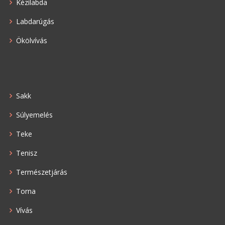
Kézilabda
Labdarúgás
Ökölvívás
Sakk
Súlyemelés
Teke
Tenisz
Természetjárás
Torna
Vívás