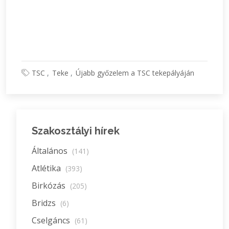
TSC
Teke
Újabb győzelem a TSC tekepályáján
Szakosztályi hírek
Általános
(141)
Atlétika
(393)
Birkózás
(205)
Bridzs
(6)
Cselgáncs
(61)