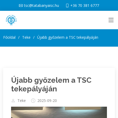
tsc@tatabanyaisc.hu
+36 70 381 6777
Főoldal
Teke
Újabb győzelem a TSC tekepályáján
Újabb győzelem a TSC
tekepályáján
Teke
2025-09-20