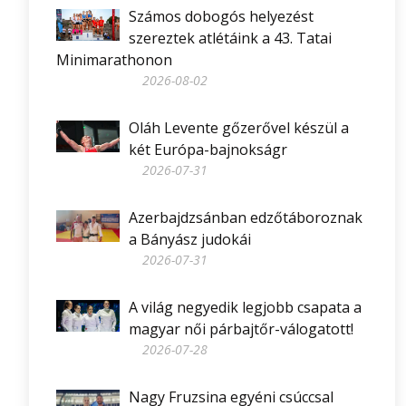
Számos dobogós helyezést
szereztek atlétáink a 43. Tatai
Minimarathonon
2026-08-02
Oláh Levente gőzerővel készül a
két Európa-bajnokságr
2026-07-31
Azerbajdzsánban edzőtáboroznak
a Bányász judokái
2026-07-31
A világ negyedik legjobb csapata a
magyar női párbajtőr-válogatott!
2026-07-28
Nagy Fruzsina egyéni csúccsal