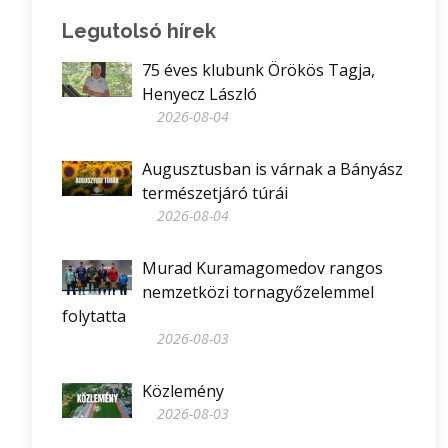
Legutolsó hírek
75 éves klubunk Örökös Tagja,
Henyecz László
2026-08-04
Augusztusban is várnak a Bányász
természetjáró túrái
2026-08-04
Murad Kuramagomedov rangos
nemzetközi tornagyőzelemmel
folytatta
2026-08-03
Közlemény
2026-08-03