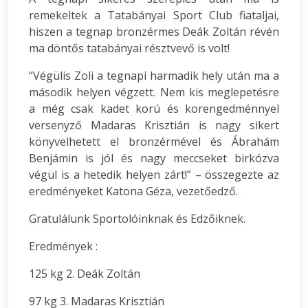
remekeltek a Tatabányai Sport Club fiataljai,
hiszen a tegnap bronzérmes Deák Zoltán révén
ma döntős tatabányai résztvevő is volt!
“Végülis Zoli a tegnapi harmadik hely után ma a
második helyen végzett. Nem kis meglepetésre
a még csak kadet korú és korengedménnyel
versenyző Madaras Krisztián is nagy sikert
könyvelhetett el bronzérmével és Ábrahám
Benjámin is jól és nagy meccseket birkózva
végül is a hetedik helyen zárt!” – összegezte az
eredményeket Katona Géza, vezetőedző.
Gratulálunk Sportolóinknak és Edzőiknek.
Eredmények :
125 kg 2. Deák Zoltán
97 kg 3. Madaras Krisztián