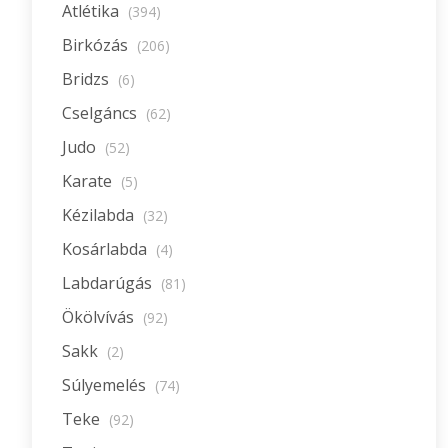
Atlétika
(394)
Birkózás
(206)
Bridzs
(6)
Cselgáncs
(62)
Judo
(52)
Karate
(5)
Kézilabda
(32)
Kosárlabda
(4)
Labdarúgás
(81)
Ökölvívás
(92)
Sakk
(2)
Súlyemelés
(74)
Teke
(92)