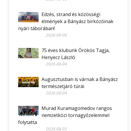
Edzés, strand és közösségi
élmények a Bányász birkózóinak
nyári táborában!
2026-08-06
75 éves klubunk Örökös Tagja,
Henyecz László
2026-08-04
Augusztusban is várnak a Bányász
természetjáró túrái
2026-08-04
Murad Kuramagomedov rangos
nemzetközi tornagyőzelemmel
folytatta
2026-08-03