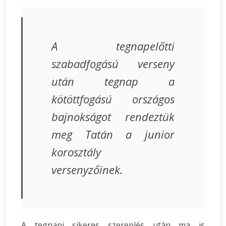
A tegnapelőtti
szabadfogású verseny
után tegnap a
kötöttfogású országos
bajnokságot rendeztük
meg Tatán a junior
korosztály
versenyzőinek.
A tegnapi sikeres szereplés után ma is