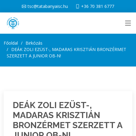
tsc@tatabanyaisc.hu
+36 70 381 6777
Főoldal
Birkózás
DEÁK ZOLI EZÜST-, MADARAS KRISZTIÁN BRONZÉRMET
SZERZETT A JUNIOR OB-N!
DEÁK ZOLI EZÜST-,
MADARAS KRISZTIÁN
BRONZÉRMET SZERZETT A
JUNIOR OB-N!