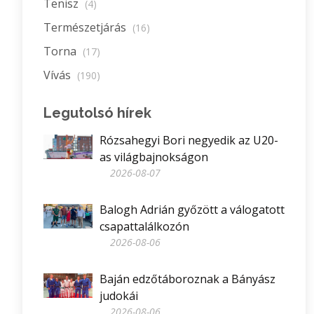
Tenisz
(4)
Természetjárás
(16)
Torna
(17)
Vívás
(190)
Legutolsó hírek
Rózsahegyi Bori negyedik az U20-
as világbajnokságon
2026-08-07
Balogh Adrián győzött a válogatott
csapattalálkozón
2026-08-06
Baján edzőtáboroznak a Bányász
judokái
2026-08-06