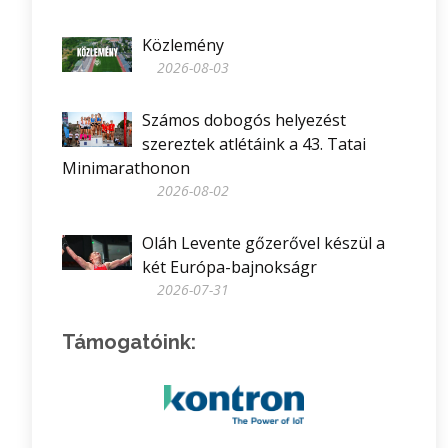
Közlemény
2026-08-03
Számos dobogós helyezést
szereztek atlétáink a 43. Tatai
Minimarathonon
2026-08-02
Oláh Levente gőzerővel készül a
két Európa-bajnokságr
2026-07-31
Támogatóink: