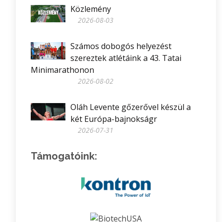
Közlemény
2026-08-03
Számos dobogós helyezést
szereztek atlétáink a 43. Tatai
Minimarathonon
2026-08-02
Oláh Levente gőzerővel készül a
két Európa-bajnokságr
2026-07-31
Támogatóink: