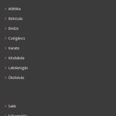
Atlétika
Birkózás
Bridzs
Cselgáncs
Karate
Kézilabda
Labdarúgás
Ökölvívás
Sakk
Súlyemelés