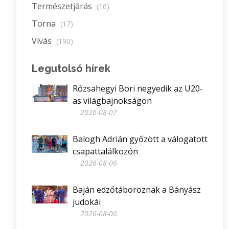
Természetjárás
(16)
Torna
(17)
Vívás
(190)
Legutolsó hírek
Rózsahegyi Bori negyedik az U20-
as világbajnokságon
2026-08-07
Balogh Adrián győzött a válogatott
csapattalálkozón
2026-08-06
Baján edzőtáboroznak a Bányász
judokái
2026-08-06