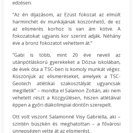
edzésen.
“Az én díjazásom, az Ezüst fokozat az elmúlt
harminchét év munkájának köszönhető, de ez
az elismerés korhoz is van ám kötve. A
fokozatokat ugyanis kor szerint adják. Néhány
éve a bronz fokozatot vehettem át.”
“Gabi is több, mint 20 éve neveli az
utánpótláskorú gyerekeket a Dózsa iskolában,
de évek óta a TSC-ben is komoly munkát végez.
Köszönjük az elismeréseket, amelyek a TSC-
Geotech atlétikai szakosztályát ugyancsak
megilletik” – mondta el Salamon Zoltán, aki nem
vehetett részt a Közgyűlésen, hiszen atlétáival
éppen a győri diákolimpiai döntőn szerepelt.
Ott volt viszont Salamonné Visy Gabriella, aki –
szintén büszkén és meghatottan – a fővárosi
ünnepségen vette át az elismerést.