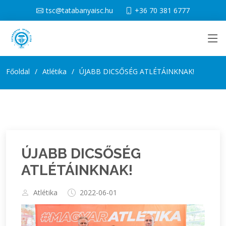
tsc@tatabanyaisc.hu
+36 70 381 6777
Főoldal
Atlétika
ÚJABB DICSŐSÉG ATLÉTÁINKNAK!
ÚJABB DICSŐSÉG
ATLÉTÁINKNAK!
Atlétika
2022-06-01