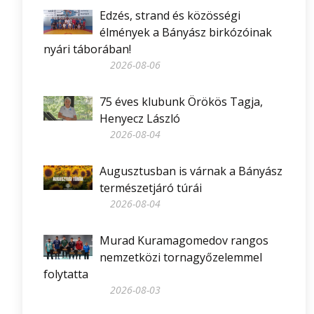
Edzés, strand és közösségi
élmények a Bányász birkózóinak
nyári táborában!
2026-08-06
75 éves klubunk Örökös Tagja,
Henyecz László
2026-08-04
Augusztusban is várnak a Bányász
természetjáró túrái
2026-08-04
Murad Kuramagomedov rangos
nemzetközi tornagyőzelemmel
folytatta
2026-08-03