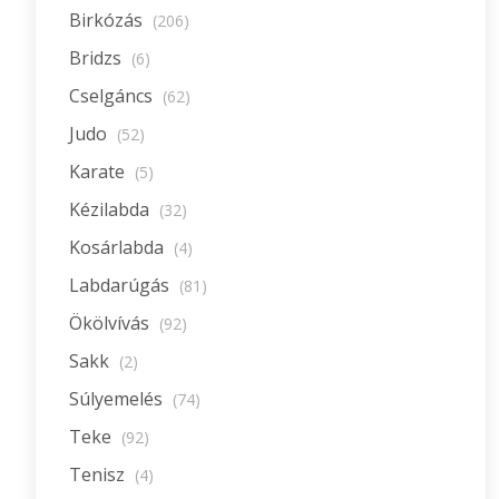
Birkózás
(206)
Bridzs
(6)
Cselgáncs
(62)
Judo
(52)
Karate
(5)
Kézilabda
(32)
Kosárlabda
(4)
Labdarúgás
(81)
Ökölvívás
(92)
Sakk
(2)
Súlyemelés
(74)
Teke
(92)
Tenisz
(4)