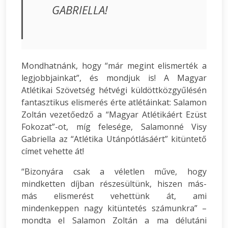
GABRIELLA!
Mondhatnánk, hogy “már megint elismerték a
legjobbjainkat”, és mondjuk is! A Magyar
Atlétikai Szövetség hétvégi küldöttközgyűlésén
fantasztikus elismerés érte atlétáinkat: Salamon
Zoltán vezetőedző a “Magyar Atlétikáért Ezüst
Fokozat”-ot, míg felesége, Salamonné Visy
Gabriella az “Atlétika Utánpótlásáért” kitüntető
címet vehette át!
“Bizonyára csak a véletlen műve, hogy
mindketten díjban részesültünk, hiszen más-
más elismerést vehettünk át, ami
mindenkeppen nagy kitüntetés számunkra” –
mondta el Salamon Zoltán a ma délutáni