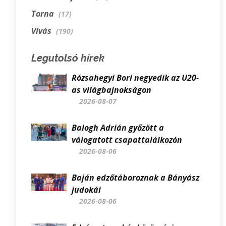
Torna
(17)
Vívás
(190)
Legutolsó hírek
Rózsahegyi Bori negyedik az U20-
as világbajnokságon
2026-08-07
Balogh Adrián győzött a
válogatott csapattalálkozón
2026-08-06
Baján edzőtáboroznak a Bányász
judokái
2026-08-06