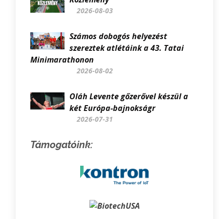
2026-08-03
Számos dobogós helyezést
szereztek atlétáink a 43. Tatai
Minimarathonon
2026-08-02
Oláh Levente gőzerővel készül a
két Európa-bajnokságr
2026-07-31
Támogatóink: