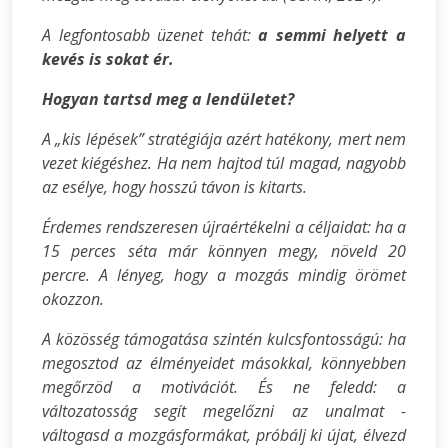
A legfontosabb üzenet tehát:
a semmi helyett a
kevés is sokat ér.
Hogyan tartsd meg a lendületet?
A „kis lépések” stratégiája azért hatékony, mert nem
vezet kiégéshez. Ha nem hajtod túl magad, nagyobb
az esélye, hogy hosszú távon is kitarts.
Érdemes rendszeresen újraértékelni a céljaidat: ha a
15 perces séta már könnyen megy, növeld 20
percre. A lényeg, hogy a mozgás mindig örömet
okozzon.
A közösség támogatása szintén kulcsfontosságú: ha
megosztod az élményeidet másokkal, könnyebben
megőrzöd a motivációt. És ne feledd: a
változatosság segít megelőzni az unalmat -
váltogasd a mozgásformákat, próbálj ki újat, élvezd