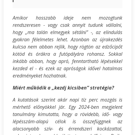
Amikor hosszabb ideje nem mozogtunk
rendszeresen - vagy csak annyit tudunk vállalni,
hogy „ma talán elmegyek sétálni” -, az elindulás
gyakran félelmetes lehet. Azonban az újrakezdés
kulcsa nem abban rejlik, hogy rögtön az edzőcipőt
kötöd és órákra a futópályára rohansz. Sokkal
inkább abban, hogy apró, fenntartható lépésekkel
kezded el - és ezek az apróságok idővel hatalmas
eredményeket hozhatnak.
Miért működik a „kezdj kicsiben” stratégia?
A kutatások szerint akár napi tíz perc mozgás is
mérhető előnyökkel jár. Egy 2024-ben megjelent
tanulmány kimutatta, hogy a rövidebb, idő- vagy
lépésszám-alapú célok is összefüggnek az
alacsonyabb szív- és érrendszeri kockázattal,