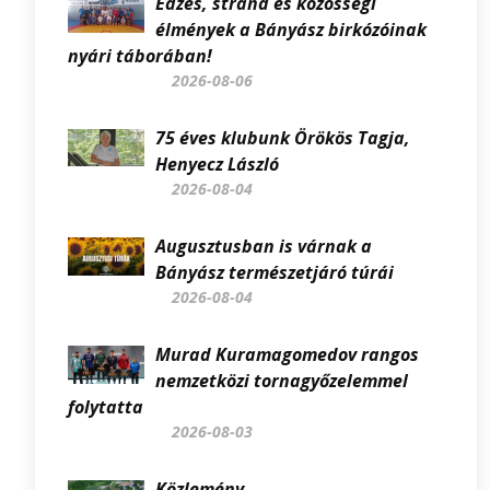
Edzés, strand és közösségi
élmények a Bányász birkózóinak
nyári táborában!
2026-08-06
75 éves klubunk Örökös Tagja,
Henyecz László
2026-08-04
Augusztusban is várnak a
Bányász természetjáró túrái
2026-08-04
Murad Kuramagomedov rangos
nemzetközi tornagyőzelemmel
folytatta
2026-08-03
Közlemény