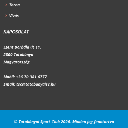
Torna
Vívás
KAPCSOLAT
Szent Borbála út 11.
2800 Tatabánya
Magyarország
Mobil:
+36 70 381 6777
Email:
tsc@tatabanyaisc.hu
© Tatabányai Sport Club
2026
. Minden jog fenntartva