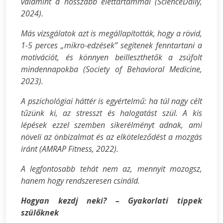
valamint a hosszabb élettartammal (ScienceDaily,
2024).
Más vizsgálatok azt is megállapították, hogy a rövid,
1-5 perces „mikro-edzések” segítenek fenntartani a
motivációt, és könnyen beilleszthetők a zsúfolt
mindennapokba (Society of Behavioral Medicine,
2023).
A pszichológiai háttér is egyértelmű: ha túl nagy célt
tűzünk ki, az stresszt és halogatást szül. A kis
lépések ezzel szemben sikerélményt adnak, ami
növeli az önbizalmat és az elköteleződést a mozgás
iránt (AMRAP Fitness, 2022).
A legfontosabb tehát nem az, mennyit mozogsz,
hanem hogy rendszeresen csináld.
Hogyan kezdj neki? – Gyakorlati tippek
szülőknek