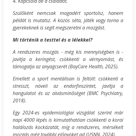
4. Kapcsold be a családot.
Szülőként nemcsak magadért sportolsz, hanem
példát is mutatsz. A közös séta, játék vagy torna a
gyerekeknek is segít megszeretni a mozgást.
Mi történik a testtel és a lélekkel?
A rendszeres mozgás - még kis mennyiségben is -
javítja a keringést, csökkenti a vérnyomást, és
támogatja az anyagcserét (BayCare Health, 2025).
Emellett a sport mentálisan is feltölt: csökkenti a
stresszt, növeli az endorfinszintet, javítja a
hangulatot és az alvásminőséget (BMC Psychiatry,
2018).
Egy 2024-es epidemiológiai vizsgálat szerint már
napi 4000 lépés is kimutathatóan csökkenti a korai
halálozás kockázatát, míg a rendszeres, mérsékelt
mozgás még további előnyöket ad (USNN, 2024).