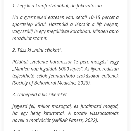
1. Lépj ki a komfortzónából, de fokozatosan.
Ha a gyermeked edzésen van, sétálj 10-15 percet a
sporttelep körül. Használd a lépcsőt a lift helyett,
vagy szállj le egy megállóval korábban. Minden apró
mozdulat számít.
2. Tűzz ki „mini célokat”.
Például: „Hetente háromszor 15 perc mozgás” vagy
„Minden nap legalább 5000 lépés”. Az ilyen, reálisan
teljesíthető célok fenntartható szokásokat építenek
(Society of Behavioral Medicine, 2023).
3. Ünnepeld a kis sikereket.
Jegyezd fel, mikor mozogtál, és jutalmazd magad,
ha egy hétig kitartottál. A pozitív visszacsatolás
növeli a motivációt (AMRAP Fitness, 2022).