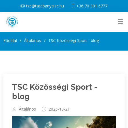
tsc@tatabanyaisc.hu
+36 70 381 6777
Főoldal
Általános
TSC Közösségi Sport - blog
TSC Közösségi Sport -
blog
Általános
2025-10-21