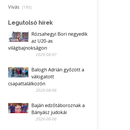
Vívás
(190)
Legutolsó hírek
Rózsahegyi Bori negyedik
az U20-as
világbajnokságon
2026-08-07
Balogh Adrián győzött a
válogatott
csapattalálkozón
2026-08-06
Baján edzőtáboroznak a
Bányász judokái
2026-08-06