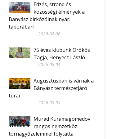
Edzés, strand és
közösségi élmények a
Bányász birkózóinak nyári
táborában!
2026-08-06
75 éves klubunk Örökös
Tagja, Henyecz László
2026-08-04
Augusztusban is várnak a
Bányász természetjáró
túrái
2026-08-04
Murad Kuramagomedov
rangos nemzetközi
tornagyőzelemmel folytatta