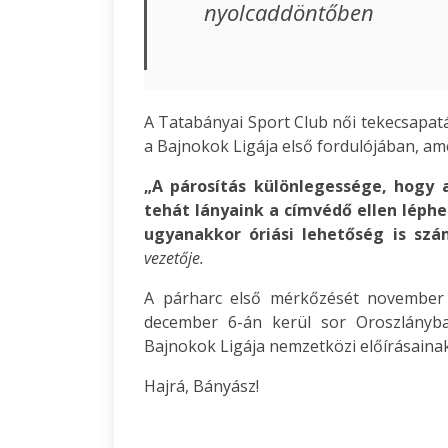
nyolcaddöntőben
A Tatabányai Sport Club női tekecsapatá
a Bajnokok Ligája első fordulójában, ame
„A párosítás különlegessége, hogy a
tehát lányaink a címvédő ellen léphe
ugyanakkor óriási lehetőség is sz
vezetője.
A párharc első mérkőzését november 
december 6-án kerül sor Oroszlányba
Bajnokok Ligája nemzetközi előírásainak
Hajrá, Bányász!