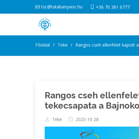
tsc@tatabanyaisc.hu
+36 70 381 6777
Főoldal
Teke
Rangos cseh ellenfelet kapott 
Rangos cseh ellenfele
tekecsapata a Bajnoko
Teke
2025-10-28