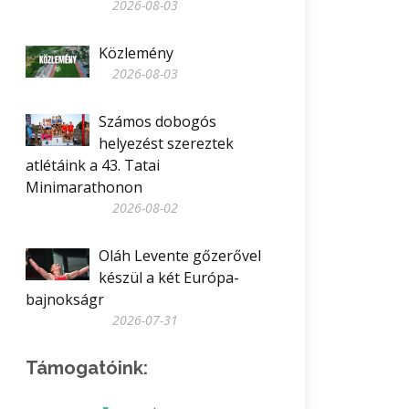
2026-08-03
Közlemény
2026-08-03
Számos dobogós
helyezést szereztek
atlétáink a 43. Tatai
Minimarathonon
2026-08-02
Oláh Levente gőzerővel
készül a két Európa-
bajnokságr
2026-07-31
Támogatóink: