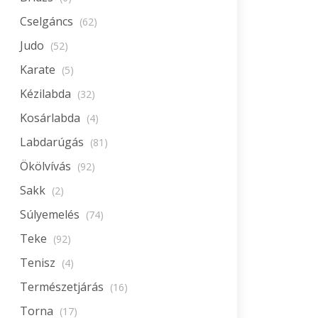
Cselgáncs
(62)
Judo
(52)
Karate
(5)
Kézilabda
(32)
Kosárlabda
(4)
Labdarúgás
(81)
Ökölvívás
(92)
Sakk
(2)
Súlyemelés
(74)
Teke
(92)
Tenisz
(4)
Természetjárás
(16)
Torna
(17)