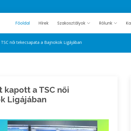
Főoldal
Hírek
Szakosztályok
Rólunk
Ka
a TSC női tekecsapata a Bajnokok Ligájában
t kapott a TSC női
k Ligájában