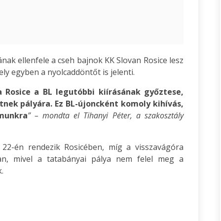
nak ellenfele a cseh bajnok KK Slovan Rosice lesz
ly egyben a nyolcaddöntőt is jelenti.
 Rosice a BL legutóbbi kiírásának győztese,
tnek pályára. Ez BL-újoncként komoly kihívás,
ámunkra
” – mondta el Tihanyi Péter, a szakosztály
22-én rendezik Rosicében, míg a visszavágóra
n, mivel a tatabányai pálya nem felel meg a
.