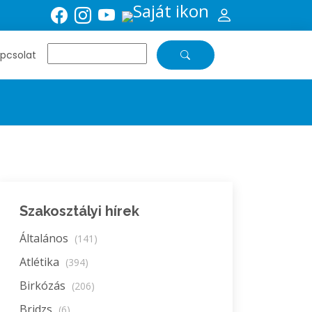
pcsolat
Szakosztályi hírek
Általános
(141)
Atlétika
(394)
Birkózás
(206)
Bridzs
(6)