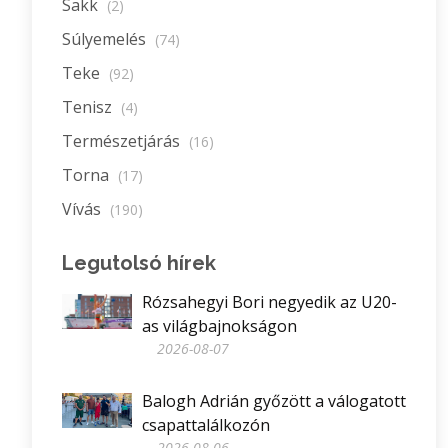
Sakk
(2)
Súlyemelés
(74)
Teke
(92)
Tenisz
(4)
Természetjárás
(16)
Torna
(17)
Vívás
(190)
Legutolsó hírek
Rózsahegyi Bori negyedik az U20-
as világbajnokságon
2026-08-07
Balogh Adrián győzött a válogatott
csapattalálkozón
2026-08-06