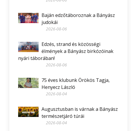
Baján edzőtáboroznak a Bányász
judokái
2026-08-06
Edzés, strand és közösségi
élmények a Bányász birkózóinak
nyári táborában!
2026-08-06
75 éves klubunk Örökös Tagja,
Henyecz László
2026-08-04
Augusztusban is várnak a Bányász
természetjáró túrái
2026-08-04