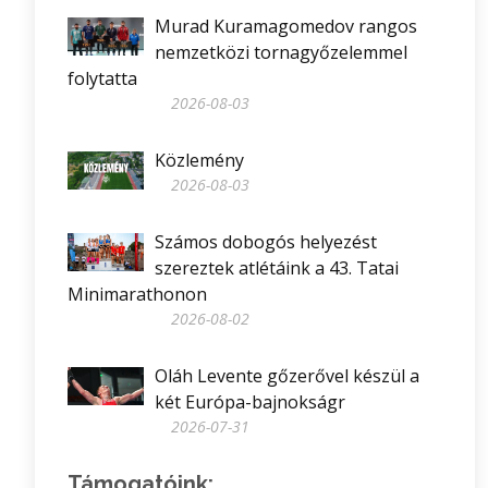
Murad Kuramagomedov rangos
nemzetközi tornagyőzelemmel
folytatta
2026-08-03
Közlemény
2026-08-03
Számos dobogós helyezést
szereztek atlétáink a 43. Tatai
Minimarathonon
2026-08-02
Oláh Levente gőzerővel készül a
két Európa-bajnokságr
2026-07-31
Támogatóink: