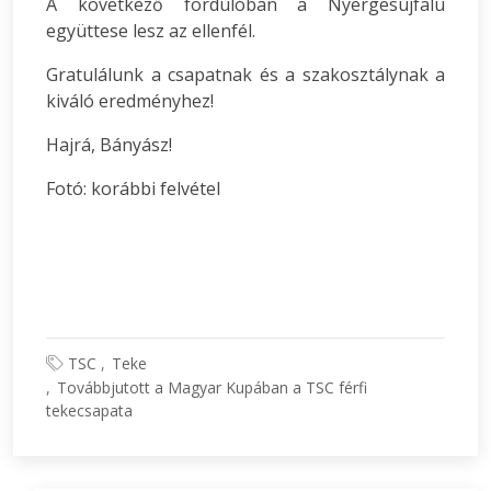
A következő fordulóban a Nyergesújfalu
együttese lesz az ellenfél.
Gratulálunk a csapatnak és a szakosztálynak a
kiváló eredményhez!
Hajrá, Bányász!
Fotó: korábbi felvétel
TSC
Teke
Továbbjutott a Magyar Kupában a TSC férfi
tekecsapata