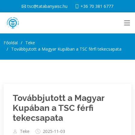
tsc@tatabanyaisc.hu
+36 70 381 6777
Főoldal
Teke
Továbbjutott a Magyar Kupában a TSC férfi tekecsapata
Továbbjutott a Magyar
Kupában a TSC férfi
tekecsapata
Teke
2025-11-03