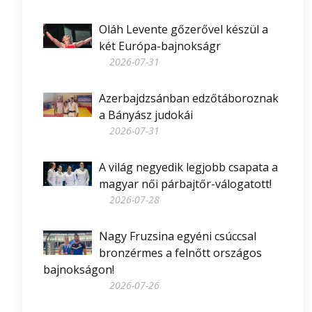
Oláh Levente gőzerővel készül a
két Európa-bajnokságr
2026-07-31
Azerbajdzsánban edzőtáboroznak
a Bányász judokái
2026-07-31
A világ negyedik legjobb csapata a
magyar női párbajtőr-válogatott!
2026-07-28
Nagy Fruzsina egyéni csúccsal
bronzérmes a felnőtt országos
bajnokságon!
2026-07-26