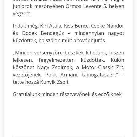
juniorok mezőnyében Ormos Levente 5. helyen
végzett.
Indult még: Kirí Attila, Kiss Bence, Cseke Nándor
és Dodek Bendegúz – mindannyian nagyot
küzdöttek, hajszálon múlt a továbbjutás.
„Minden versenyzőre büszkék lehetünk, hiszen
lelkesen, fegyelmezetten küzdöttek. Külön
köszönet Nagy Zsoltnak, a Motor-Classic Zrt.
vezetőjének, Pokk Armand támogatásáért” –
tette hozzá Kunyik Zsolt.
Gratulálunk minden résztvevőnek és edzőiknek!