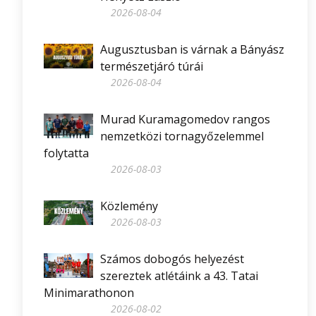
2026-08-04
Augusztusban is várnak a Bányász
természetjáró túrái
2026-08-04
Murad Kuramagomedov rangos
nemzetközi tornagyőzelemmel
folytatta
2026-08-03
Közlemény
2026-08-03
Számos dobogós helyezést
szereztek atlétáink a 43. Tatai
Minimarathonon
2026-08-02