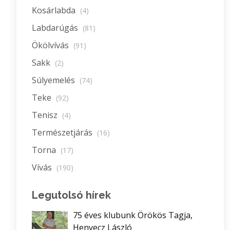
Kosárlabda
(4)
Labdarúgás
(81)
Ökölvívás
(91)
Sakk
(2)
Súlyemelés
(74)
Teke
(92)
Tenisz
(4)
Természetjárás
(16)
Torna
(17)
Vívás
(190)
Legutolsó hírek
75 éves klubunk Örökös Tagja,
Henyecz László