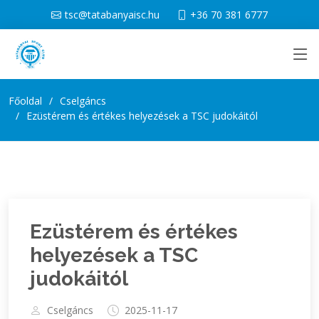
tsc@tatabanyaisc.hu
+36 70 381 6777
Főoldal
Cselgáncs
Ezüstérem és értékes helyezések a TSC judokáitól
Ezüstérem és értékes
helyezések a TSC
judokáitól
Cselgáncs
2025-11-17