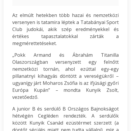
Az elmúlt hetekben több hazai és nemzetközi
versenyen is tatamira léptek a Tatabányai Sport
Club judokái, akik szép eredményekkel és
értékes tapasztalatokkal zárták a
megmérettetéseket.
„Pokk Armand és Ábrahám Titanilla
Olaszországban versenyzett egy felnőtt
nemzetközi tornán, ahol ezúttal egy-egy
pillanatnyi kihagyás döntött a vereségükről –
ugyanígy járt Moharos Zsófia is az ifjúsági győri
Európa Kupán” – mondta Kunyik Zsolt,
vezetőedző.
A junior B és serdülő B Országos Bajnokságot
hétvégén Cegléden rendezték. A serdülők
között Kunyik Csanád ezüstérmet szerzett (a
döntőt sérülés miatt nem tudta vállalni), míg a