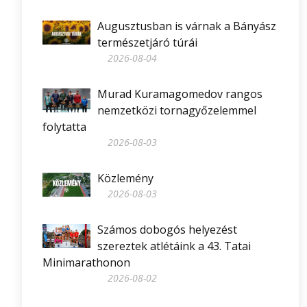
Augusztusban is várnak a Bányász
természetjáró túrái
2026-08-04
Murad Kuramagomedov rangos
nemzetközi tornagyőzelemmel
folytatta
2026-08-03
Közlemény
2026-08-03
Számos dobogós helyezést
szereztek atlétáink a 43. Tatai
Minimarathonon
2026-08-02