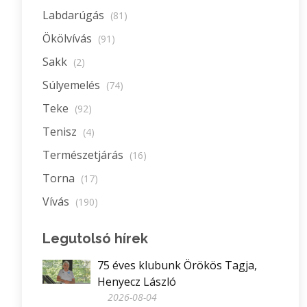
Labdarúgás
(81)
Ökölvívás
(91)
Sakk
(2)
Súlyemelés
(74)
Teke
(92)
Tenisz
(4)
Természetjárás
(16)
Torna
(17)
Vívás
(190)
Legutolsó hírek
75 éves klubunk Örökös Tagja,
Henyecz László
2026-08-04