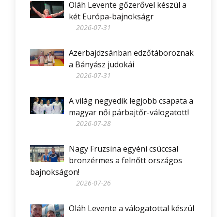
Oláh Levente gőzerővel készül a
két Európa-bajnokságr
2026-07-31
Azerbajdzsánban edzőtáboroznak
a Bányász judokái
2026-07-31
A világ negyedik legjobb csapata a
magyar női párbajtőr-válogatott!
2026-07-28
Nagy Fruzsina egyéni csúccsal
bronzérmes a felnőtt országos
bajnokságon!
2026-07-26
Oláh Levente a válogatottal készül