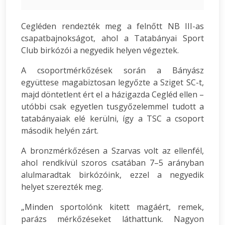
Cegléden rendezték meg a felnőtt NB III-as
csapatbajnokságot, ahol a Tatabányai Sport
Club birkózói a negyedik helyen végeztek.
A csoportmérkőzések során a Bányász
együttese magabiztosan legyőzte a Sziget SC-t,
majd döntetlent ért el a házigazda Cegléd ellen –
utóbbi csak egyetlen tusgyőzelemmel tudott a
tatabányaiak elé kerülni, így a TSC a csoport
második helyén zárt.
A bronzmérkőzésen a Szarvas volt az ellenfél,
ahol rendkívül szoros csatában 7–5 arányban
alulmaradtak birkózóink, ezzel a negyedik
helyet szerezték meg.
„Minden sportolónk kitett magáért, remek,
parázs mérkőzéseket láthattunk. Nagyon