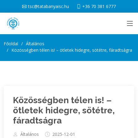
tsc@tatabanyaisc.hu
+36 70 381 6777
Főoldal
Általános
Közösségben télen is! – ötletek hidegre, sötétre, fáradtságra
Közösségben télen is! –
ötletek hidegre, sötétre,
fáradtságra
Általános
2025-12-01