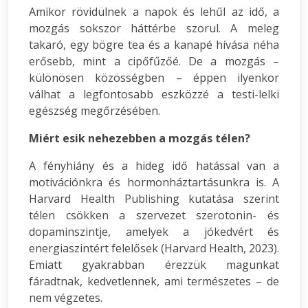
Amikor rövidülnek a napok és lehűl az idő, a
mozgás sokszor háttérbe szorul. A meleg
takaró, egy bögre tea és a kanapé hívása néha
erősebb, mint a cipőfűzőé. De a mozgás –
különösen közösségben – éppen ilyenkor
válhat a legfontosabb eszközzé a testi-lelki
egészség megőrzésében.
Miért esik nehezebben a mozgás télen?
A fényhiány és a hideg idő hatással van a
motivációnkra és hormonháztartásunkra is. A
Harvard Health Publishing kutatása szerint
télen csökken a szervezet szerotonin- és
dopaminszintje, amelyek a jókedvért és
energiaszintért felelősek (Harvard Health, 2023).
Emiatt gyakrabban érezzük magunkat
fáradtnak, kedvetlennek, ami természetes – de
nem végzetes.