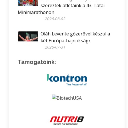
szereztek atlétáink a 43. Tatai
Minimarathonon
2026-08-02
Oláh Levente gőzerővel készül a
két Európa-bajnokságr
2026-07-31
Támogatóink: