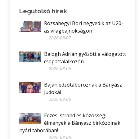
Legutolsó hírek
Rózsahegyi Bori negyedik az U20-
as világbajnokságon
2026-08-07
Balogh Adrián győzött a válogatott
csapattalálkozón
2026-08-06
Baján edzőtáboroznak a Bányász
judokái
2026-08-06
Edzés, strand és közösségi
élmények a Bányász birkózóinak
nyári táborában!
2026-08-06