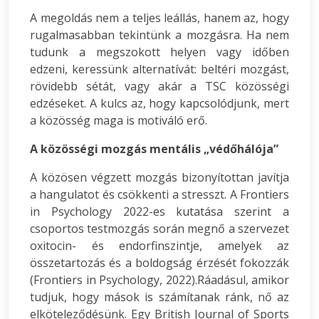
A megoldás nem a teljes leállás, hanem az, hogy
rugalmasabban tekintünk a mozgásra. Ha nem
tudunk a megszokott helyen vagy időben
edzeni, keressünk alternatívát: beltéri mozgást,
rövidebb sétát, vagy akár a TSC közösségi
edzéseket. A kulcs az, hogy kapcsolódjunk, mert
a közösség maga is motiváló erő.
A közösségi mozgás mentális „védőhálója”
A közösen végzett mozgás bizonyítottan javítja
a hangulatot és csökkenti a stresszt. A Frontiers
in Psychology 2022-es kutatása szerint a
csoportos testmozgás során megnő a szervezet
oxitocin- és endorfinszintje, amelyek az
összetartozás és a boldogság érzését fokozzák
(Frontiers in Psychology, 2022).Ráadásul, amikor
tudjuk, hogy mások is számítanak ránk, nő az
elköteleződésünk. Egy British Journal of Sports