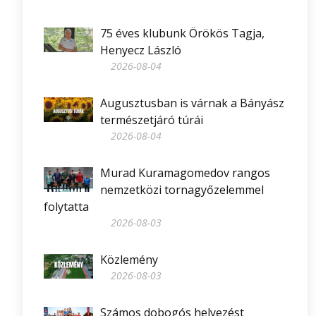
75 éves klubunk Örökös Tagja,
Henyecz László
2026-08-04
Augusztusban is várnak a Bányász
természetjáró túrái
2026-08-04
Murad Kuramagomedov rangos
nemzetközi tornagyőzelemmel
folytatta
2026-08-03
Közlemény
2026-08-03
Számos dobogós helyezést