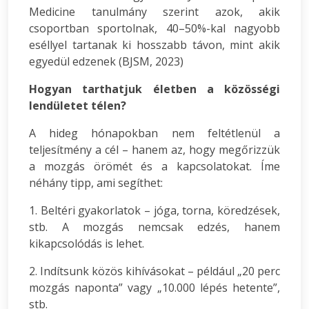
Medicine tanulmány szerint azok, akik
csoportban sportolnak, 40–50%-kal nagyobb
eséllyel tartanak ki hosszabb távon, mint akik
egyedül edzenek (BJSM, 2023)
Hogyan tarthatjuk életben a közösségi
lendületet télen?
A hideg hónapokban nem feltétlenül a
teljesítmény a cél – hanem az, hogy megőrizzük
a mozgás örömét és a kapcsolatokat. Íme
néhány tipp, ami segíthet:
1. Beltéri gyakorlatok – jóga, torna, köredzések,
stb. A mozgás nemcsak edzés, hanem
kikapcsolódás is lehet.
2. Indítsunk közös kihívásokat – például „20 perc
mozgás naponta” vagy „10.000 lépés hetente”,
stb.