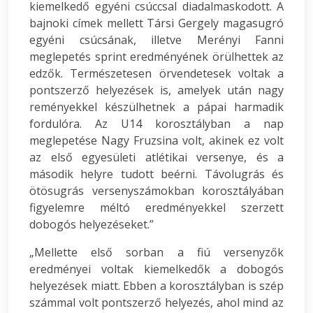
kiemelkedő egyéni csúccsal diadalmaskodott. A
bajnoki címek mellett Társi Gergely magasugró
egyéni csúcsának, illetve Merényi Fanni
meglepetés sprint eredményének örülhettek az
edzők. Természetesen örvendetesek voltak a
pontszerző helyezések is, amelyek után nagy
reményekkel készülhetnek a pápai harmadik
fordulóra. Az U14 korosztályban a nap
meglepetése Nagy Fruzsina volt, akinek ez volt
az első egyesületi atlétikai versenye, és a
második helyre tudott beérni. Távolugrás és
ötösugrás versenyszámokban korosztályában
figyelemre méltó eredményekkel szerzett
dobogós helyezéseket.”
„Mellette első sorban a fiú versenyzők
eredményei voltak kiemelkedők a dobogós
helyezések miatt. Ebben a korosztályban is szép
számmal volt pontszerző helyezés, ahol mind az