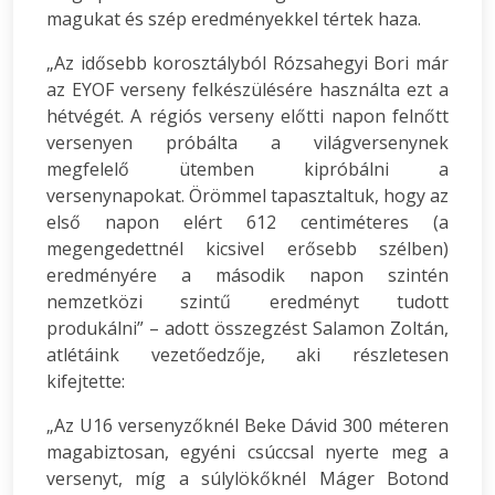
magukat és szép eredményekkel tértek haza.
„Az idősebb korosztályból Rózsahegyi Bori már
az EYOF verseny felkészülésére használta ezt a
hétvégét. A régiós verseny előtti napon felnőtt
versenyen próbálta a világversenynek
megfelelő ütemben kipróbálni a
versenynapokat. Örömmel tapasztaltuk, hogy az
első napon elért 612 centiméteres (a
megengedettnél kicsivel erősebb szélben)
eredményére a második napon szintén
nemzetközi szintű eredményt tudott
produkálni” – adott összegzést Salamon Zoltán,
atlétáink vezetőedzője, aki részletesen
kifejtette:
„Az U16 versenyzőknél Beke Dávid 300 méteren
magabiztosan, egyéni csúccsal nyerte meg a
versenyt, míg a súlylökőknél Máger Botond