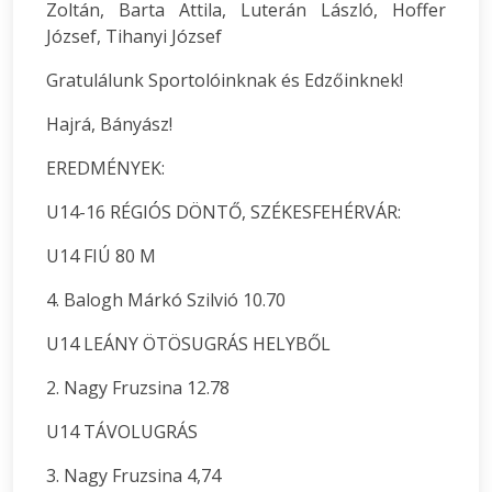
Zoltán, Barta Attila, Luterán László, Hoffer
József, Tihanyi József
Gratulálunk Sportolóinknak és Edzőinknek!
Hajrá, Bányász!
EREDMÉNYEK:
U14-16 RÉGIÓS DÖNTŐ, SZÉKESFEHÉRVÁR:
U14 FIÚ 80 M
4. Balogh Márkó Szilvió 10.70
U14 LEÁNY ÖTÖSUGRÁS HELYBŐL
2. Nagy Fruzsina 12.78
U14 TÁVOLUGRÁS
3. Nagy Fruzsina 4,74