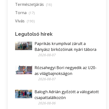
Természetjárás
(16)
Torna
(17)
Vívás
(190)
Legutolsó hírek
Paprikás krumplival zárult a
Bányász birkózóinak nyári tábora
2026-08-07
Rózsahegyi Bori negyedik az U20-
as világbajnokságon
2026-08-07
Balogh Adrián győzött a válogatott
csapattalálkozón
2026-08-06