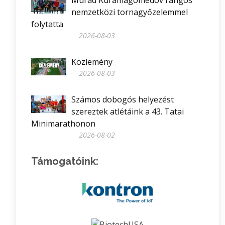
nemzetközi tornagyőzelemmel
folytatta
2026-08-03
Közlemény
2026-08-03
Számos dobogós helyezést
szereztek atlétáink a 43. Tatai
Minimarathonon
2026-08-02
Támogatóink: