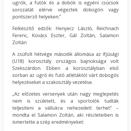
ugrók, a futók és a dobók is egyéni csúcsok
sorozatát elérve végeztek dobogón vagy
pontszerző helyeken.”
Felkészítő edzők: Henyecz László, Reichnach
Ferenc, Kovács Eszter, Gál Zoltán, Salamon
Zoltán
A zsúfolt hétvége második állomása az ifjúsági
(U18) korosztály országos bajnoksága volt
Szekszárdon. Ebben a korosztályban első
sorban az ugró és futó atlétáktól várt dobogós
helyezéseket a szakosztály vezetése.
„Az előzetes versenyek után nagy meglepetés
nem is született, és a sportolók tudták
teljesíteni a vállukra nehezedett terhet” –
mondta el Salamon Zoltán, aki részleteiben is
ismertette a szép eredményeket: