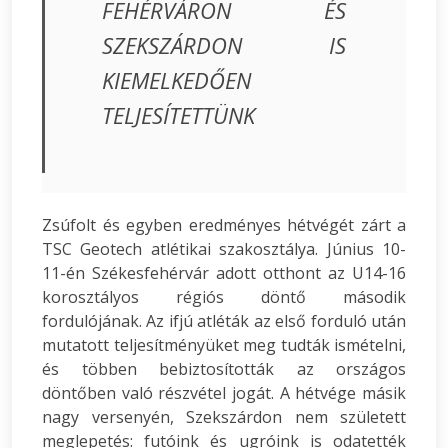
FEHÉRVÁRON ÉS
SZEKSZÁRDON IS
KIEMELKEDŐEN
TELJESÍTETTÜNK
Zsúfolt és egyben eredményes hétvégét zárt a
TSC Geotech atlétikai szakosztálya. Június 10-
11-én Székesfehérvár adott otthont az U14-16
korosztályos régiós döntő második
fordulójának. Az ifjú atléták az első forduló után
mutatott teljesítményüket meg tudták ismételni,
és többen bebiztosították az országos
döntőben való részvétel jogát. A hétvége másik
nagy versenyén, Szekszárdon nem született
meglepetés: futóink és ugróink is odatették