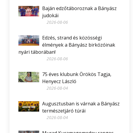
Baján edzőtáboroznak a Bányász
judokái
2026-08-06
Edzés, strand és közösségi
élmények a Bányász birkózóinak
nyári táborában!
2026-08-06
75 éves klubunk Örökös Tagja,
Henyecz László
2026-08-04
Augusztusban is várnak a Bányász
természetjáró túrái
2026-08-04
Murad Kuramagomedov rangos