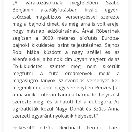
„A várakozásoknak megfelelően Szabó
Benjámin akadályfutásban kiváló egyéni
csúccsal, magabiztos versenyzéssel szerezte
meg a bajnoki címet, és még arra is volt ereje,
hogy másnap edzőtársának, Árvai Róbertnek
segítsen a 3000 méteres síkfutás Európa-
bajnoki kiküldetési szint teljesítéséhez. Sajnos
Robi hiába küzdött a nagy széllel és az
ellenfelekkel, a bajnoki cím ugyan meglett, de az
Eb-kiküldetési szintet még nem sikerült
megfutni. A futó eredmények mellé a
magasugró lányok színvonalas versenyét kell
megemlíteni, ahol nagy versenyben Pénzes Juli
a második, Luterán Fanni a harmadik helyezést
szerezte meg, és állhatott fel a dobogóra. Az
ugróatléták közül Nagy Donát és Szűcs Anna
szerzett egyaránt nyolcadik helyezést.”
Felkészítő edzők: Reichnach Ferenc, Társi