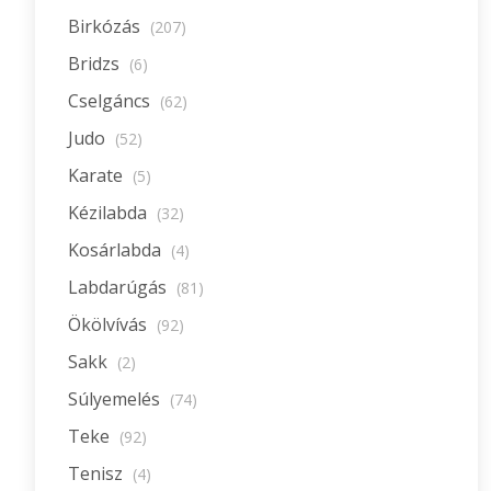
Birkózás
(207)
Bridzs
(6)
Cselgáncs
(62)
Judo
(52)
Karate
(5)
Kézilabda
(32)
Kosárlabda
(4)
Labdarúgás
(81)
Ökölvívás
(92)
Sakk
(2)
Súlyemelés
(74)
Teke
(92)
Tenisz
(4)