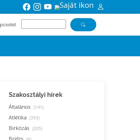
pcsolat
Szakosztályi hírek
Általános
(141)
Atlétika
(393)
Birkózás
(205)
Bridzs
(6)