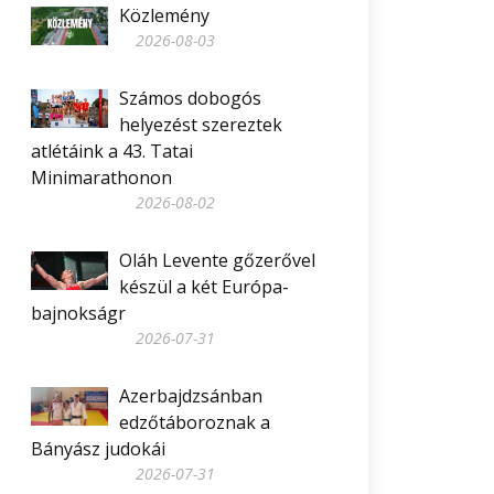
Közlemény
2026-08-03
Számos dobogós
helyezést szereztek
atlétáink a 43. Tatai
Minimarathonon
2026-08-02
Oláh Levente gőzerővel
készül a két Európa-
bajnokságr
2026-07-31
Azerbajdzsánban
edzőtáboroznak a
Bányász judokái
2026-07-31