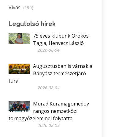
Vívás
(190)
Legutolsó hírek
75 éves klubunk Örökös
Tagja, Henyecz László
2026-08-04
Augusztusban is várnak a
Bányász természetjáró
túrái
2026-08-04
Murad Kuramagomedov
rangos nemzetközi
tornagyőzelemmel folytatta
2026-08-03