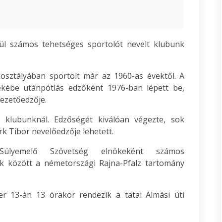
tül számos tehetséges sportolót nevelt klubunk
sztályában sportolt már az 1960-as évektől. A
ékébe utánpótlás edzőként 1976-ban lépett be,
vezetőedzője.
a klubunknál. Edzőségét kiválóan végezte, sok
rk Tibor nevelőedzője lehetett.
úlyemelő Szövetség elnökeként számos
ek között a németországi Rajna-Pfalz tartomány
r 13-án 13 órakor rendezik a tatai Almási úti