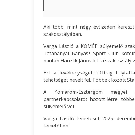
Aki több, mint négy évtizeden keresz
szakosztályában.
Varga László a KOMÉP súlyemelő szako
Tatabányai Bányász Sport Club kötel
miután Hanzlik János lett a szakosztály 
Ezt a tevékenységet 2010-ig folytatt
tehetséget nevelt fel. Többek között Sta
A Komárom-Esztergom megyei S
partnerkapcsolatot hozott létre, több
súlyemelőivel.
Varga László temetését 2025. decembe
temetőben.