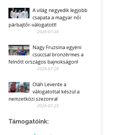
A világ negyedik legjobb
csapata a magyar női
párbajtőr-válogatott!
2026-07-28
Nagy Fruzsina egyéni
csúccsal bronzérmes a
felnőtt országos bajnokságon!
2026-07-26
Oláh Levente a
válogatottal készül a
nemzetközi szezonra!
2026-07-25
Támogatóink: