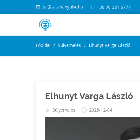
tsc@tatabanyaisc.hu
+36 70 381 6777
Főoldal
Súlyemelés
Elhunyt Varga László
Elhunyt Varga László
Súlyemelés
2025-12-04