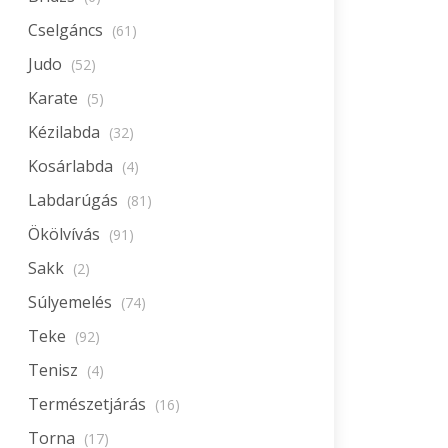
Cselgáncs
(61)
Judo
(52)
Karate
(5)
Kézilabda
(32)
Kosárlabda
(4)
Labdarúgás
(81)
Ökölvívás
(91)
Sakk
(2)
Súlyemelés
(74)
Teke
(92)
Tenisz
(4)
Természetjárás
(16)
Torna
(17)