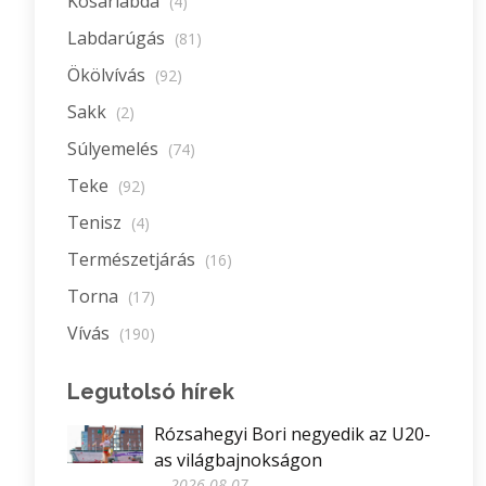
Kosárlabda
(4)
Labdarúgás
(81)
Ökölvívás
(92)
Sakk
(2)
Súlyemelés
(74)
Teke
(92)
Tenisz
(4)
Természetjárás
(16)
Torna
(17)
Vívás
(190)
Legutolsó hírek
Rózsahegyi Bori negyedik az U20-
as világbajnokságon
2026-08-07