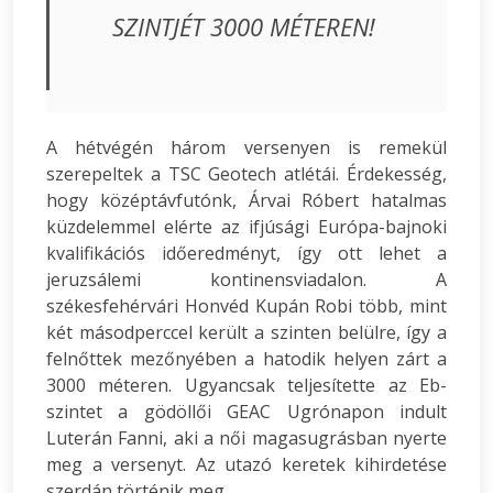
SZINTJÉT 3000 MÉTEREN!
A hétvégén három versenyen is remekül
szerepeltek a TSC Geotech atlétái. Érdekesség,
hogy középtávfutónk, Árvai Róbert hatalmas
küzdelemmel elérte az ifjúsági Európa-bajnoki
kvalifikációs időeredményt, így ott lehet a
jeruzsálemi kontinensviadalon. A
székesfehérvári Honvéd Kupán Robi több, mint
két másodperccel került a szinten belülre, így a
felnőttek mezőnyében a hatodik helyen zárt a
3000 méteren. Ugyancsak teljesítette az Eb-
szintet a gödöllői GEAC Ugrónapon indult
Luterán Fanni, aki a női magasugrásban nyerte
meg a versenyt. Az utazó keretek kihirdetése
szerdán történik meg.