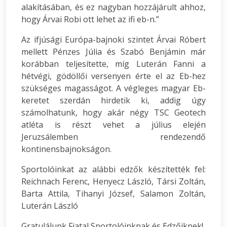
alakításában, és ez nagyban hozzájárult ahhoz,
hogy Árvai Robi ott lehet az ifi eb-n.”
Az ifjúsági Európa-bajnoki szintet Árvai Róbert
mellett Pénzes Júlia és Szabó Benjámin már
korábban teljesítette, míg Luterán Fanni a
hétvégi, gödöllői versenyen érte el az Eb-hez
szükséges magasságot. A végleges magyar Eb-
keretet szerdán hirdetik ki, addig úgy
számolhatunk, hogy akár négy TSC Geotech
atléta is részt vehet a július elején
Jeruzsálemben rendezendő
kontinensbajnokságon.
Sportolóinkat az alábbi edzők készítették fel:
Reichnach Ferenc, Henyecz László, Társi Zoltán,
Barta Attila, Tihanyi József, Salamon Zoltán,
Luterán László
Gratulálunk Fiatal Sportolóinknak és Edzőiknek!