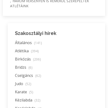
HÁROM VERSENYEN IS REMEKÜL SZEREPELTEK
ATLÉTÁINK
Szakosztályi hírek
Általános
(141)
Atlétika
(394)
Birkózás
(206)
Bridzs
(6)
Cselgáncs
(62)
Judo
(52)
Karate
(5)
Kézilabda
(32)