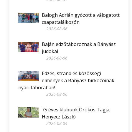
Balogh Adrián győzött a válogatott
csapattalálkozón
2026-08-06
Baján edzőtáboroznak a Bányász
judokái
2026-08-06
Edzés, strand és közösségi
élmények a Bányász birkózóinak
nyári táborában!
2026-08-06
75 éves klubunk Örökös Tagja,
Henyecz László
2026-08-04