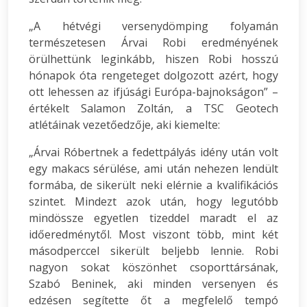
„A hétvégi versenydömping folyamán
természetesen Árvai Robi eredményének
örülhettünk leginkább, hiszen Robi hosszú
hónapok óta rengeteget dolgozott azért, hogy
ott lehessen az ifjúsági Európa-bajnokságon” –
értékelt Salamon Zoltán, a TSC Geotech
atlétáinak vezetőedzője, aki kiemelte:
„Árvai Róbertnek a fedettpályás idény után volt
egy makacs sérülése, ami után nehezen lendült
formába, de sikerült neki elérnie a kvalifikációs
szintet. Mindezt azok után, hogy legutóbb
mindössze egyetlen tizeddel maradt el az
időeredménytől. Most viszont több, mint két
másodperccel sikerült beljebb lennie. Robi
nagyon sokat köszönhet csoporttársának,
Szabó Beninek, aki minden versenyen és
edzésen segítette őt a megfelelő tempó