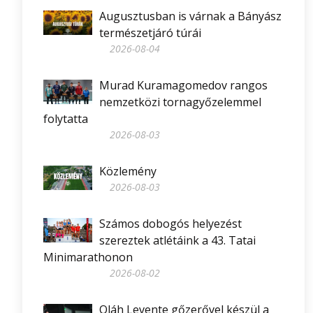
Augusztusban is várnak a Bányász
természetjáró túrái
2026-08-04
Murad Kuramagomedov rangos
nemzetközi tornagyőzelemmel
folytatta
2026-08-03
Közlemény
2026-08-03
Számos dobogós helyezést
szereztek atlétáink a 43. Tatai
Minimarathonon
2026-08-02
Oláh Levente gőzerővel készül a