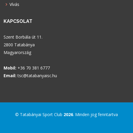
Vívás
KAPCSOLAT
Szent Borbála út 11.
2800 Tatabánya
Magyarország
Mobil:
+36 70 381 6777
Email:
tsc@tatabanyaisc.hu
© Tatabányai Sport Club
2026
. Minden jog fenntartva