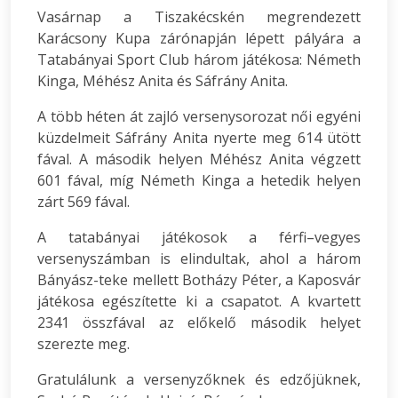
Vasárnap a Tiszakécskén megrendezett
Karácsony Kupa zárónapján lépett pályára a
Tatabányai Sport Club három játékosa: Németh
Kinga, Méhész Anita és Sáfrány Anita.
A több héten át zajló versenysorozat női egyéni
küzdelmeit Sáfrány Anita nyerte meg 614 ütött
fával. A második helyen Méhész Anita végzett
601 fával, míg Németh Kinga a hetedik helyen
zárt 569 fával.
A tatabányai játékosok a férfi–vegyes
versenyszámban is elindultak, ahol a három
Bányász-teke mellett Botházy Péter, a Kaposvár
játékosa egészítette ki a csapatot. A kvartett
2341 összfával az előkelő második helyet
szerezte meg.
Gratulálunk a versenyzőknek és edzőjüknek,