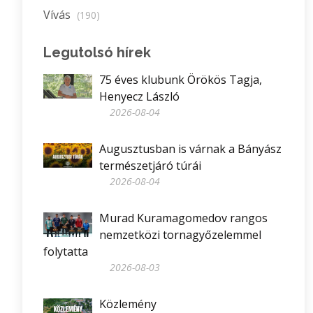
Vívás
(190)
Legutolsó hírek
75 éves klubunk Örökös Tagja,
Henyecz László
2026-08-04
Augusztusban is várnak a Bányász
természetjáró túrái
2026-08-04
Murad Kuramagomedov rangos
nemzetközi tornagyőzelemmel
folytatta
2026-08-03
Közlemény