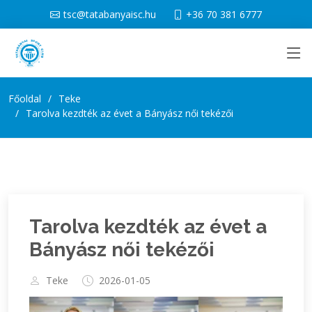
tsc@tatabanyaisc.hu
+36 70 381 6777
Főoldal
Teke
Tarolva kezdték az évet a Bányász női tekézői
Tarolva kezdték az évet a
Bányász női tekézői
Teke
2026-01-05