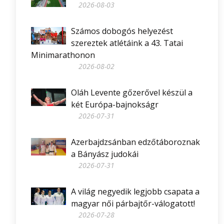
2026-08-03
Számos dobogós helyezést
szereztek atlétáink a 43. Tatai
Minimarathonon
2026-08-02
Oláh Levente gőzerővel készül a
két Európa-bajnokságr
2026-07-31
Azerbajdzsánban edzőtáboroznak
a Bányász judokái
2026-07-31
A világ negyedik legjobb csapata a
magyar női párbajtőr-válogatott!
2026-07-28