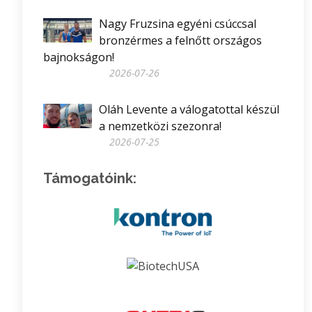
Nagy Fruzsina egyéni csúccsal
bronzérmes a felnőtt országos
bajnokságon!
2026-07-26
Oláh Levente a válogatottal készül
a nemzetközi szezonra!
2026-07-25
Támogatóink: